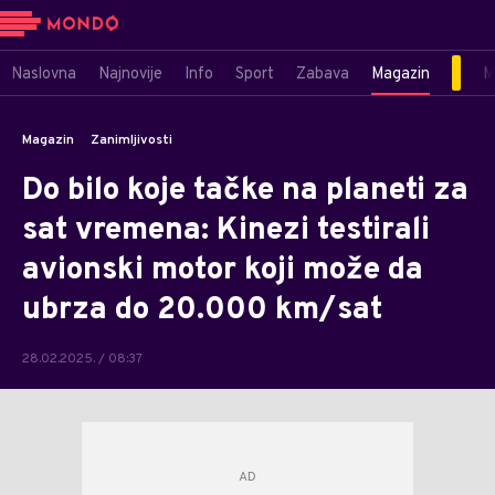
Naslovna
Najnovije
Info
Sport
Zabava
Magazin
M
Magazin
Zanimljivosti
Do bilo koje tačke na planeti za
sat vremena: Kinezi testirali
avionski motor koji može da
ubrza do 20.000 km/sat
28.02.2025. / 08:37