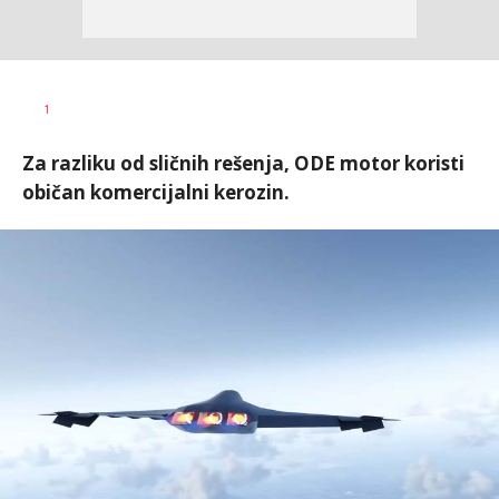
Ilija
AUTOR
1
Baošić
Za razliku od sličnih rešenja, ODE motor koristi
običan komercijalni kerozin.