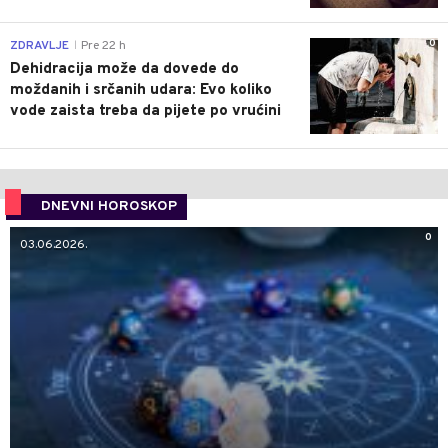
0
ZDRAVLJE
Pre 22 h
|
Dehidracija može da dovede do
moždanih i srčanih udara: Evo koliko
vode zaista treba da pijete po vrućini
DNEVNI HOROSKOP
0
03.06.2026.