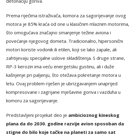
detonaciju goriva.
Prema riječima istraživača, komora za sagorijevanje ovog
motora je 85% kraća od one u klasičnim mlaznim motorima,
što omogućava značajno smanjenje težine aviona i
povećanje njegovog dometa. Tradicionalno, hipersonični
motori koriste vodonik ili etilen, koji se lako zapale, ali
zahtijevaju specijalne uslove skladištenja. S druge strane,
RP-3 kerozin ima veću energetsku gustinu, ali i duže
kašnjenje pri paljenju, što otežava pokretanje motora u
letu. Ovaj problem riješen je ubrizgavanjem unaprijed
kompresovane i zagrijane mješavine goriva i vazduha u
komoru za sagorijevanje.
Predstavljeni projekat deo je
ambicioznog kineskog
plana da do 2030. godine razvije avion sposoban da
stigne do bilo koje tačke na planeti za samo sat