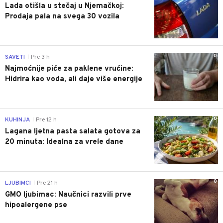
Lada otišla u stečaj u Njemačkoj:
Prodaja pala na svega 30 vozila
0
SAVETI
Pre 3 h
|
Najmoćnije piće za paklene vrućine:
Hidrira kao voda, ali daje više energije
0
KUHINJA
Pre 12 h
|
Lagana ljetna pasta salata gotova za
20 minuta: Idealna za vrele dane
0
LJUBIMCI
Pre 21 h
|
GMO ljubimac: Naučnici razvili prve
hipoalergene pse