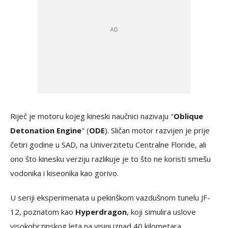
Riječ je motoru kojeg kineski naučnici nazivaju "
Oblique
Detonation Engine
" (
ODE
). Sličan motor razvijen je prije
četiri godine u SAD, na Univerzitetu Centralne Floride, ali
ono što kinesku verziju razlikuje je to što ne koristi smešu
vodonika i kiseonika kao gorivo.
U seriji eksperimenata u pekinškom vazdušnom tunelu JF-
12, poznatom kao
Hyperdragon
, koji simulira uslove
visokobrzinskog leta na visini iznad 40 kilometara,