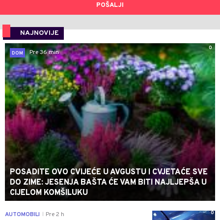
POŠALJI
NAJNOVIJE
0
Pre 36 min
DOM
POSADITE OVO CVIJEĆE U AVGUSTU I CVJETAĆE SVE
DO ZIME: JESENJA BAŠTA ĆE VAM BITI NAJLJEPŠA U
CIJELOM KOMŠILUKU
0
AUTOMOBILI
Pre 2 h
|