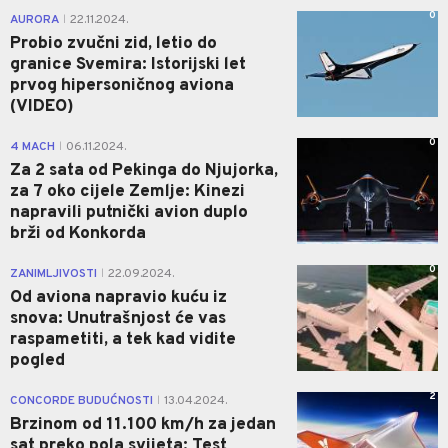
0
AURORA
22.11.2024.
|
Probio zvučni zid, letio do
granice Svemira: Istorijski let
prvog hipersoničnog aviona
(VIDEO)
0
4 MACH
06.11.2024.
|
Za 2 sata od Pekinga do Njujorka,
za 7 oko cijele Zemlje: Kinezi
napravili putnički avion duplo
brži od Konkorda
0
ZANIMLJIVOSTI
22.09.2024.
|
Od aviona napravio kuću iz
snova: Unutrašnjost će vas
raspametiti, a tek kad vidite
pogled
2
CONCORDE BUDUĆNOSTI
13.04.2024.
|
Brzinom od 11.100 km/h za jedan
sat preko pola svijeta: Test