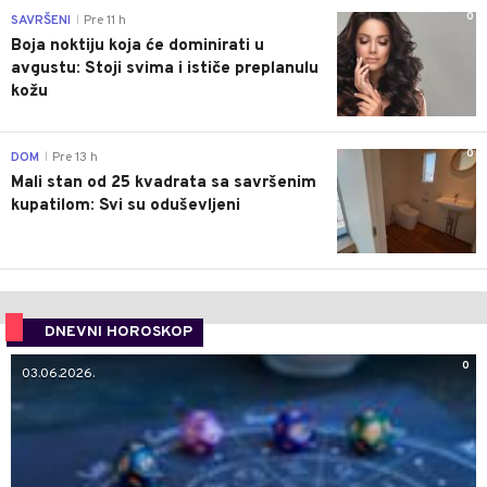
0
SAVRŠENI
Pre 11 h
|
Boja noktiju koja će dominirati u
avgustu: Stoji svima i ističe preplanulu
kožu
0
DOM
Pre 13 h
|
Mali stan od 25 kvadrata sa savršenim
kupatilom: Svi su oduševljeni
DNEVNI HOROSKOP
0
03.06.2026.