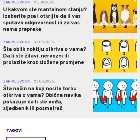
0
ZANIMLJIVOSTI
05.08.2025.
|
U kakvom ste mantalnom stanju?
Izaberite psa i otkrijte da li vas
sputava odgovornost ili za vas
nema prepreke
0
ZANIMLJIVOSTI
03.08.2025.
|
Šta oblik noktiju otkriva o vama?
Da li ste žilavi, nervozni ili
prolazite kroz složene promjene
0
ZANIMLJIVOSTI
03.08.2025.
|
Šta način na koji nosite torbu
otkriva o vama? Obična navika
pokazuje da li ste vođa,
sljedbenik ili posmatrač
TAGOVI