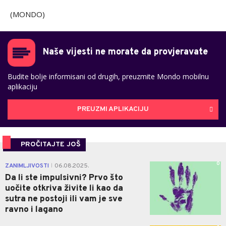
(MONDO)
Naše vijesti ne morate da provjeravate
Budite bolje informisani od drugih, preuzmite Mondo mobilnu
aplikaciju
PREUZMI APLIKACIJU
PROČITAJTE JOŠ
0
ZANIMLJIVOSTI
06.08.2025.
|
Da li ste impulsivni? Prvo što
uočite otkriva živite li kao da
sutra ne postoji ili vam je sve
ravno i lagano