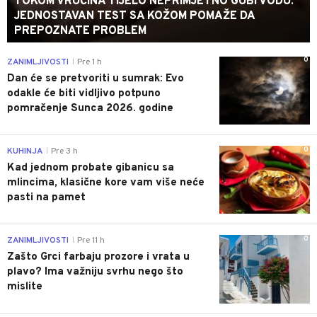
TOKOM VRUĆINA TIJELO NEPRIMJETNO GUBI VODU:
JEDNOSTAVAN TEST SA KOŽOM POMAŽE DA
PREPOZNATE PROBLEM
0
ZANIMLJIVOSTI
Pre 1 h
|
Dan će se pretvoriti u sumrak: Evo
odakle će biti vidljivo potpuno
pomračenje Sunca 2026. godine
0
KUHINJA
Pre 3 h
|
Kad jednom probate gibanicu sa
mlincima, klasične kore vam više neće
pasti na pamet
0
ZANIMLJIVOSTI
Pre 11 h
|
Zašto Grci farbaju prozore i vrata u
plavo? Ima važniju svrhu nego što
mislite