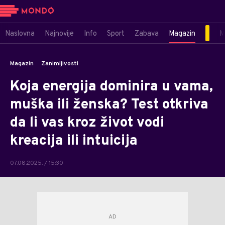
Naslovna
Najnovije
Info
Sport
Zabava
Magazin
M
Magazin
Zanimljivosti
Koja energija dominira u vama,
muška ili ženska? Test otkriva
da li vas kroz život vodi
kreacija ili intuicija
07.08.2025. / 15:30