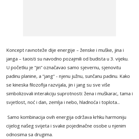
Koncept ravnoteže dije energije – ženske i muške, jina i
janga – taoisti su navodno pozajmili od budista u 3. vijeku.
U početku je “jin“ označavao samo sjevernu, sjenovitu
padinu planine, a “jang“ - njenu južnu, sunčanu padinu. Kako
se kineska filozofija razvijala, jin i jang su sve više
simbolizovali interakciju suprotnosti: žena i muškarac, tama i
svjetlost, noć i dan, zemlja i nebo, hladnoća i toplota...
Samo kombinacija ovih energija održava krhku harmoniju
cijelog našeg svijeta i svake pojedinačne osobe u njenim
odnosima sa drugima.