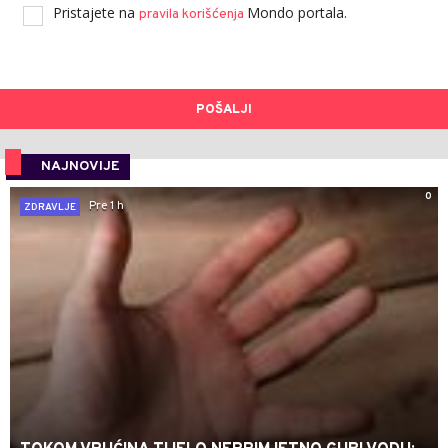
Pristajete na
Mondo portala.
pravila korišćenja
POŠALJI
NAJNOVIJE
0
Pre 1 h
ZDRAVLJE