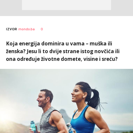
0
IZVOR
mondo.ba
Koja energija dominira u vama – muška ili
ženska? Jesu li to dvije strane istog novčića ili
ona određuje životne domete, visine i sreću?