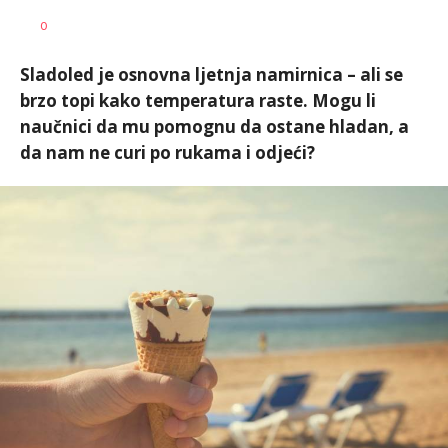
Dušan
AUTOR
0
Volaš
Sladoled je osnovna ljetnja namirnica – ali se
brzo topi kako temperatura raste. Mogu li
naučnici da mu pomognu da ostane hladan, a
da nam ne curi po rukama i odjeći?