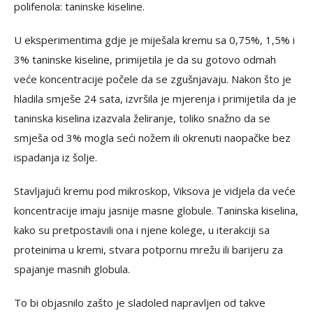
polifenola: taninske kiseline.
U eksperimentima gdje je miješala kremu sa 0,75%, 1,5% i
3% taninske kiseline, primijetila je da su gotovo odmah
veće koncentracije počele da se zgušnjavaju. Nakon što je
hladila smješe 24 sata, izvršila je mjerenja i primijetila da je
taninska kiselina izazvala želiranje, toliko snažno da se
smješa od 3% mogla seći nožem ili okrenuti naopačke bez
ispadanja iz šolje.
Stavljajući kremu pod mikroskop, Viksova je vidjela da veće
koncentracije imaju jasnije masne globule. Taninska kiselina,
kako su pretpostavili ona i njene kolege, u iterakciji sa
proteinima u kremi, stvara potpornu mrežu ili barijeru za
spajanje masnih globula.
To bi objasnilo zašto je sladoled napravljen od takve