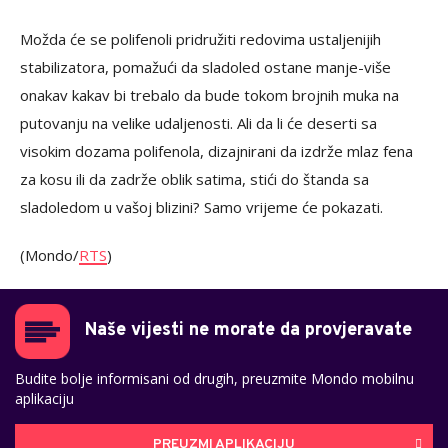
Možda će se polifenoli pridružiti redovima ustaljenijih
stabilizatora, pomažući da sladoled ostane manje-više
onakav kakav bi trebalo da bude tokom brojnih muka na
putovanju na velike udaljenosti. Ali da li će deserti sa
visokim dozama polifenola, dizajnirani da izdrže mlaz fena
za kosu ili da zadrže oblik satima, stići do štanda sa
sladoledom u vašoj blizini? Samo vrijeme će pokazati.
(Mondo/
RTS
)
Naše vijesti ne morate da provjeravate
Budite bolje informisani od drugih, preuzmite Mondo mobilnu
aplikaciju
PREUZMI APLIKACIJU