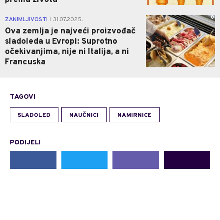
0
ZANIMLJIVOSTI
31.07.2025.
|
Ova zemlja je najveći proizvođač
sladoleda u Evropi: Suprotno
očekivanjima, nije ni Italija, a ni
Francuska
TAGOVI
SLADOLED
NAUČNICI
NAMIRNICE
PODIJELI