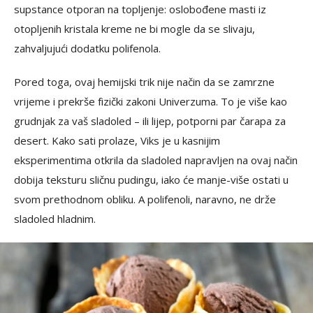
supstance otporan na topljenje: oslobođene masti iz
otopljenih kristala kreme ne bi mogle da se slivaju,
zahvaljujući dodatku polifenola.
Pored toga, ovaj hemijski trik nije način da se zamrzne
vrijeme i prekrše fizički zakoni Univerzuma. To je više kao
grudnjak za vaš sladoled – ili lijep, potporni par čarapa za
desert. Kako sati prolaze, Viks je u kasnijim
eksperimentima otkrila da sladoled napravljen na ovaj način
dobija teksturu sličnu pudingu, iako će manje-više ostati u
svom prethodnom obliku. A polifenoli, naravno, ne drže
sladoled hladnim.