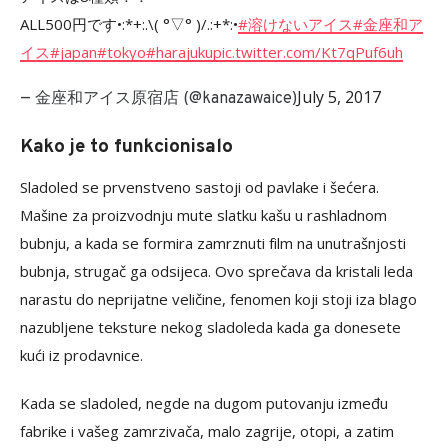
ALL500円です•:*+:.\( °▽° )/.:+*:•
#溶けないアイス
#金座和ア
イス
#japan
#tokyo
#harajuku
pic.twitter.com/Kt7qPuf6uh
July 5, 2017
— 金座和アイス原宿店 (@kanazawaice)
Kako je to funkcionisalo
Sladoled se prvenstveno sastoji od pavlake i šećera.
Mašine za proizvodnju mute slatku kašu u rashladnom
bubnju, a kada se formira zamrznuti film na unutrašnjosti
bubnja, strugač ga odsijeca. Ovo sprečava da kristali leda
narastu do neprijatne veličine, fenomen koji stoji iza blago
nazubljene teksture nekog sladoleda kada ga donesete
kući iz prodavnice.
Kada se sladoled, negde na dugom putovanju između
fabrike i vašeg zamrzivača, malo zagrije, otopi, a zatim