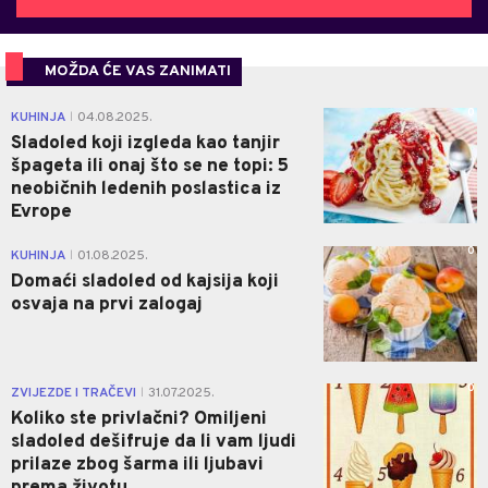
MOŽDA ĆE VAS ZANIMATI
0
KUHINJA
04.08.2025.
|
Sladoled koji izgleda kao tanjir
špageta ili onaj što se ne topi: 5
neobičnih ledenih poslastica iz
Evrope
0
KUHINJA
01.08.2025.
|
Domaći sladoled od kajsija koji
osvaja na prvi zalogaj
0
ZVIJEZDE I TRAČEVI
31.07.2025.
|
Koliko ste privlačni? Omiljeni
sladoled dešifruje da li vam ljudi
prilaze zbog šarma ili ljubavi
prema životu