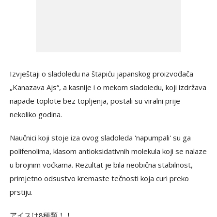
Izvještaji o sladoledu na štapiću japanskog proizvođača
„Kanazava Ajs“, a kasnije i o mekom sladoledu, koji izdržava
napade toplote bez topljenja, postali su viralni prije
nekoliko godina.
Naučnici koji stoje iza ovog sladoleda 'napumpali' su ga
polifenolima, klasom antioksidativnih molekula koji se nalaze
u brojnim voćkama. Rezultat je bila neobična stabilnost,
primjetno odsustvo kremaste tečnosti koja curi preko
prstiju.
アイスは8種類！！