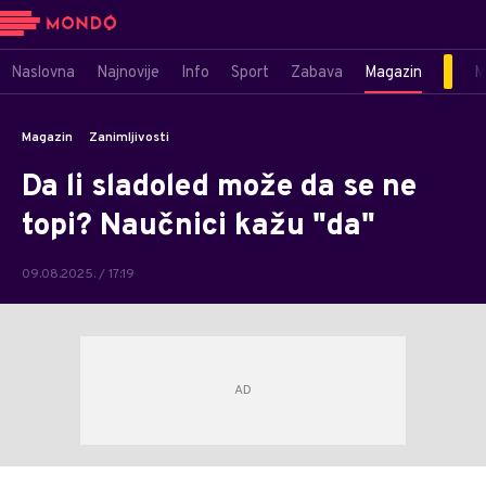
Naslovna
Najnovije
Info
Sport
Zabava
Magazin
M
Magazin
Zanimljivosti
Da li sladoled može da se ne
topi? Naučnici kažu "da"
09.08.2025. / 17:19