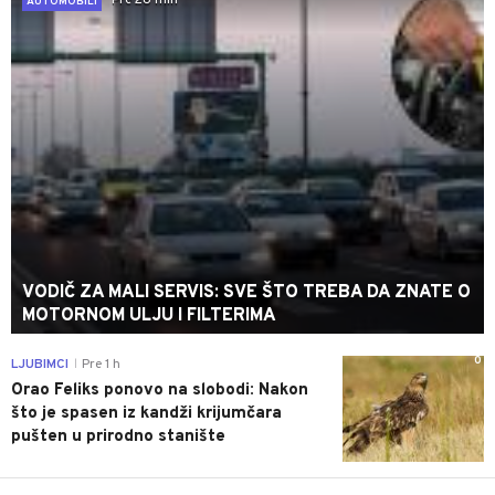
Pre 28 min
AUTOMOBILI
VODIČ ZA MALI SERVIS: SVE ŠTO TREBA DA ZNATE O
MOTORNOM ULJU I FILTERIMA
0
LJUBIMCI
Pre 1 h
|
Orao Feliks ponovo na slobodi: Nakon
što je spasen iz kandži krijumčara
pušten u prirodno stanište