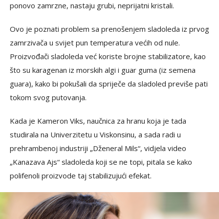
ponovo zamrzne, nastaju grubi, neprijatni kristali.
Ovo je poznati problem sa prenošenjem sladoleda iz prvog
zamrzivača u svijet pun temperatura većih od nule.
Proizvođači sladoleda već koriste brojne stabilizatore, kao
što su karagenan iz morskih algi i guar guma (iz semena
guara), kako bi pokušali da spriječe da sladoled previše pati
tokom svog putovanja.
Kada je Kameron Viks, naučnica za hranu koja je tada
studirala na Univerzitetu u Viskonsinu, a sada radi u
prehrambenoj industriji „Dženeral Mils“, vidjela video
„Kanazava Ajs“ sladoleda koji se ne topi, pitala se kako
polifenoli proizvode taj stabilizujući efekat.