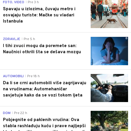
0
FOTO, VIDEO
Pre 3 h
|
Spavaju u izlozima, čuvaju metro i
osvajaju turiste: Mačke su vladari
Istanbula
0
ZDRAVLJE
Pre 5 h
|
I tihi zvuci mogu da poremete san:
Naučnici otkrili šta se dešava mozgu
0
AUTOMOBILI
Pre 18 h
|
Da li se crni automobili više zagrijavaju
na vrućinama: Automehaničar
savjetuje kako da se vozi tokom ljeta
0
DOM
Pre 22 h
|
Pobjegnite od paklenih vrućina: Ova
stabla rashlađuju kuću i prave najljepši