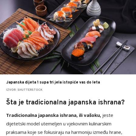
Japanska dijeta 1 supa tri jela istopiće vas do leta
IZVOR: SHUTTERSTOCK
Šta je tradicionalna japanska ishrana?
Tradicionalna japanska ishrana, ili vašoku,
jeste
dijetetski model utemeljen u vjekovnim kulinarskim
praksama koje se fokusiraju na harmoniju između hrane,