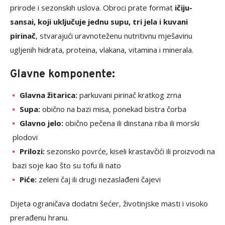
prirode i sezonskih uslova. Obroci prate format
ičiju-
sansai, koji uključuje jednu supu, tri jela i kuvani
pirinač
, stvarajući uravnoteženu nutritivnu mješavinu
ugljenih hidrata, proteina, vlakana, vitamina i minerala.
Glavne komponente:
Glavna žitarica:
parkuvani pirinač kratkog zrna
Supa:
obično na bazi misa, ponekad bistra čorba
Glavno jelo:
obično pečena ili dinstana riba ili morski
plodovi
Prilozi:
sezonsko povrće, kiseli krastavčići ili proizvodi na
bazi soje kao što su tofu ili nato
Piće:
zeleni čaj ili drugi nezaslađeni čajevi
Dijeta ograničava dodatni šećer, životinjske masti i visoko
prerađenu hranu.