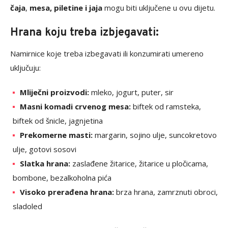
čaja
,
mesa, piletine i jaja
mogu biti uključene u ovu dijetu.
Hrana koju treba izbjegavati:
Namirnice koje treba izbegavati ili konzumirati umereno
uključuju:
Mliječni proizvodi:
mleko, jogurt, puter, sir
Masni komadi crvenog mesa:
biftek od ramsteka,
biftek od šnicle, jagnjetina
Prekomerne masti:
margarin, sojino ulje, suncokretovo
ulje, gotovi sosovi
Slatka hrana:
zaslađene žitarice, žitarice u pločicama,
bombone, bezalkoholna pića
Visoko prerađena hrana:
brza hrana, zamrznuti obroci,
sladoled