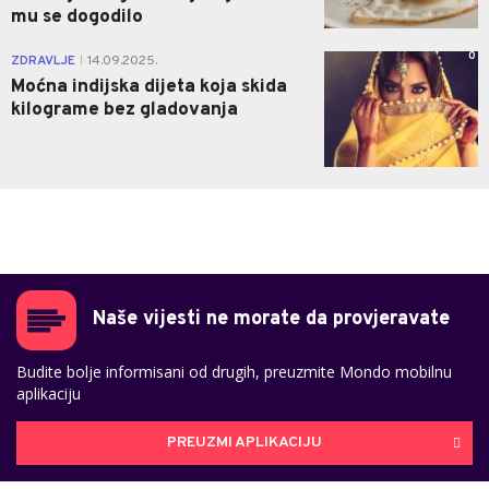
mu se dogodilo
0
ZDRAVLJE
14.09.2025.
|
Moćna indijska dijeta koja skida
kilograme bez gladovanja
Naše vijesti ne morate da provjeravate
Budite bolje informisani od drugih, preuzmite Mondo mobilnu
aplikaciju
PREUZMI APLIKACIJU