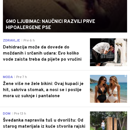
GMO LJUBIMAC: NAUČNICI RAZVILI PRVE
HIPOALERGENE PSE
0
ZDRAVLJE
Pre 6 h
|
Dehidracija može da dovede do
moždanih i srčanih udara: Evo koliko
vode zaista treba da pijete po vrućini
0
MODA
Pre 7 h
|
Žene više ne žele bikini: Ovaj kupaći je
hit, sakriva stomak, a nosi se i poslije
mora uz suknje i pantalone
0
DOM
Pre 13 h
|
Šveđanka napravila tuš u dvorištu: Od
starog materijala iz kuće stvorila rajski