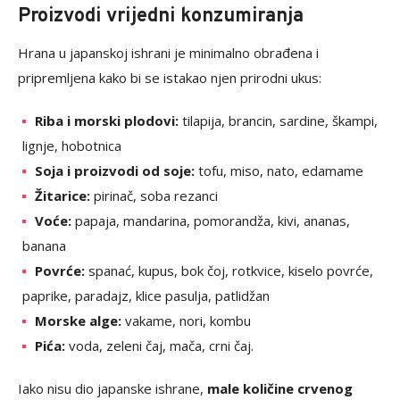
Proizvodi vrijedni konzumiranja
Hrana u japanskoj ishrani je minimalno obrađena i
pripremljena kako bi se istakao njen prirodni ukus:
Riba i morski plodovi:
tilapija, brancin, sardine, škampi,
lignje, hobotnica
Soja i proizvodi od soje:
tofu, miso, nato, edamame
Žitarice:
pirinač, soba rezanci
Voće:
papaja, mandarina, pomorandža, kivi, ananas,
banana
Povrće:
spanać, kupus, bok čoj, rotkvice, kiselo povrće,
paprike, paradajz, klice pasulja, patlidžan
Morske alge:
vakame, nori, kombu
Pića:
voda, zeleni čaj, mača, crni čaj.
Iako nisu dio japanske ishrane,
male količine crvenog