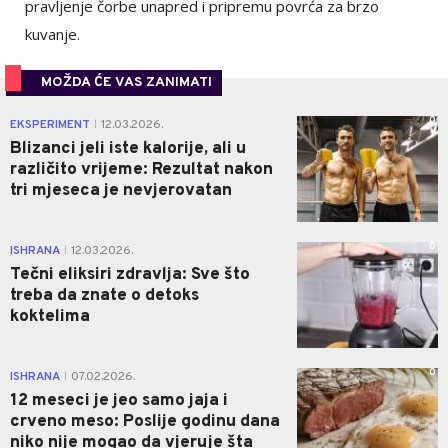
pravljenje čorbe unapred i pripremu povrća za brzo
kuvanje.
MOŽDA ĆE VAS ZANIMATI
0
EKSPERIMENT
12.03.2026.
|
Blizanci jeli iste kalorije, ali u
različito vrijeme: Rezultat nakon
tri mjeseca je nevjerovatan
0
ISHRANA
12.03.2026.
|
Tečni eliksiri zdravlja: Sve što
treba da znate o detoks
koktelima
0
ISHRANA
07.02.2026.
|
12 meseci je jeo samo jaja i
crveno meso: Poslije godinu dana
niko nije mogao da vjeruje šta