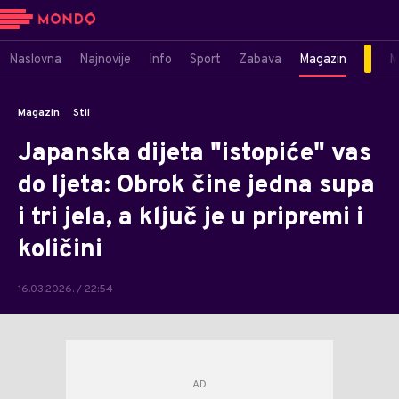
Naslovna
Najnovije
Info
Sport
Zabava
Magazin
M
Magazin
Stil
Japanska dijeta "istopiće" vas
do ljeta: Obrok čine jedna supa
i tri jela, a ključ je u pripremi i
količini
16.03.2026. / 22:54