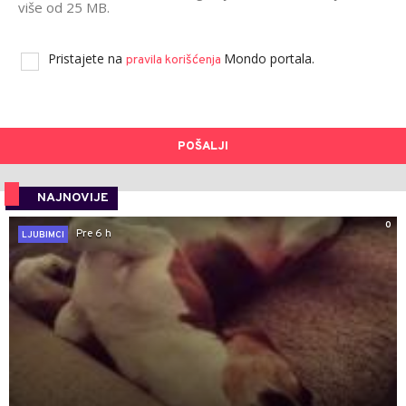
više od 25 MB.
Pristajete na
Mondo portala.
pravila korišćenja
POŠALJI
NAJNOVIJE
0
Pre 6 h
LJUBIMCI