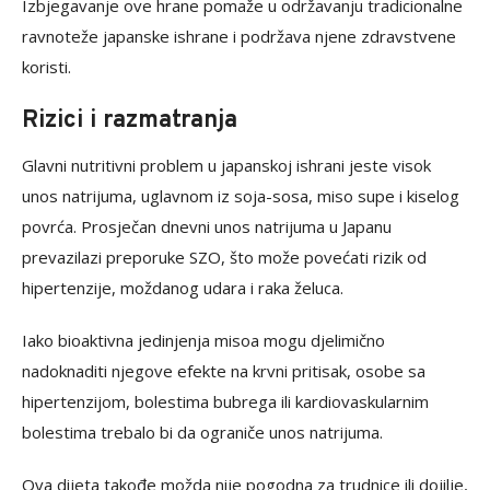
Izbjegavanje ove hrane pomaže u održavanju tradicionalne
ravnoteže japanske ishrane i podržava njene zdravstvene
koristi.
Rizici i razmatranja
Glavni nutritivni problem u japanskoj ishrani jeste visok
unos natrijuma, uglavnom iz soja-sosa, miso supe i kiselog
povrća. Prosječan dnevni unos natrijuma u ​​Japanu
prevazilazi preporuke SZO, što može povećati rizik od
hipertenzije, moždanog udara i raka želuca.
Iako bioaktivna jedinjenja misoa mogu djelimično
nadoknaditi njegove efekte na krvni pritisak, osobe sa
hipertenzijom, bolestima bubrega ili kardiovaskularnim
bolestima trebalo bi da ograniče unos natrijuma.
Ova dijeta takođe možda nije pogodna za trudnice ili dojilje,