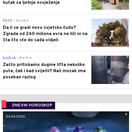
kutak za ljetnje osvježenje
0
FOTO
Pre 14 h
|
Da li se gradi novo svjetsko čudo?
Zgrada od 240 miliona evra ne liči ni na
šta što ste do sada vidjeli
0
ILUZIJA
Pre 15 h
|
Zašto pritiskamo dugme lifta nekoliko
puta, čak i kad svijetli? Naš mozak ima
poseban razlog
DNEVNI HOROSKOP
0
03.06.2026.