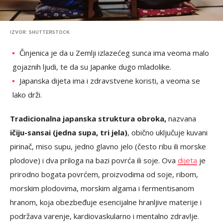
IZVOR: SHUTTERSTOCK
Činjenica je da u Zemlji izlazećeg sunca ima veoma malo
gojaznih ljudi, te da su Japanke dugo mladolike.
Japanska dijeta ima i zdravstvene koristi, a veoma se
lako drži.
Tradicionalna japanska struktura obroka,
nazvana
ičiju-sansai (jedna supa, tri jela)
, obično uključuje kuvani
pirinač, miso supu, jedno glavno jelo (često ribu ili morske
plodove) i dva priloga na bazi povrća ili soje. Ova
dijeta
je
prirodno bogata povrćem, proizvodima od soje, ribom,
morskim plodovima, morskim algama i fermentisanom
hranom, koja obezbeđuje esencijalne hranljive materije i
podržava varenje, kardiovaskularno i mentalno zdravlje.