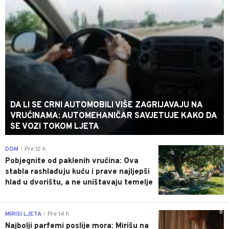
DA LI SE CRNI AUTOMOBILI VIŠE ZAGRIJAVAJU NA
VRUĆINAMA: AUTOMEHANIČAR SAVJETUJE KAKO DA
SE VOZI TOKOM LJETA
0
DOM
Pre 12 h
|
Pobjegnite od paklenih vrućina: Ova
stabla rashlađuju kuću i prave najljepši
hlad u dvorištu, a ne uništavaju temelje
0
MIRISI LJETA
Pre 14 h
|
Najbolji parfemi poslije mora: Mirišu na