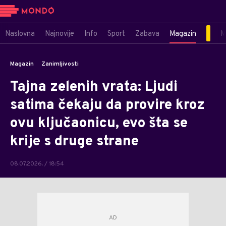
Naslovna
Najnovije
Info
Sport
Zabava
Magazin
M
Magazin
Zanimljivosti
Tajna zelenih vrata: Ljudi
satima čekaju da provire kroz
ovu ključaonicu, evo šta se
krije s druge strane
08.07.2026. / 18:54