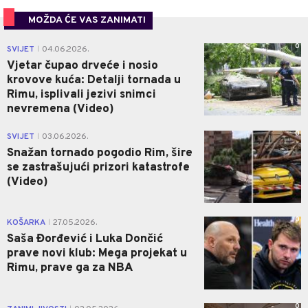
MOŽDA ĆE VAS ZANIMATI
0
SVIJET
04.06.2026.
|
Vjetar čupao drveće i nosio
krovove kuća: Detalji tornada u
Rimu, isplivali jezivi snimci
nevremena (Video)
0
SVIJET
03.06.2026.
|
Snažan tornado pogodio Rim, šire
se zastrašujući prizori katastrofe
(Video)
0
KOŠARKA
27.05.2026.
|
Saša Đorđević i Luka Dončić
prave novi klub: Mega projekat u
Rimu, prave ga za NBA
0