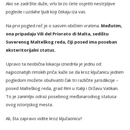
Ako se zadržite duže, vrlo brzo ćete osjetiti nestrpljive
poglede i uzdahe ljudi koji čekaju iza vas.
Na prvi pogled reč je o sasvim običnim vratima.
Međutim,
ona pripadaju Vili del Priorato di Malta, sedištu
Suverenog Malteškog reda, čiji posed ima poseban
eksteritorijalni status.
Upravo ta neobična lokacija iznedrila je jednu od
najpoznatijih rimskih priča: kaže se da kroz ključanicu jednim
pogledom možete obuhvatiti čak tri različite jurisdikcije –
posed Malteškog reda, grad Rim u Italiji i Državu Vatikan.
To je zanimljiv odraz posebnog međunarodnog statusa
ovog istorijskog mesta.
Ali, šta zapravo vidite kroz ključaonicu?