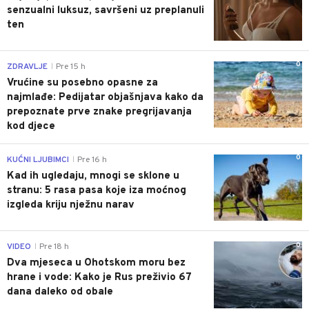
senzualni luksuz, savršeni uz preplanuli
ten
0
ZDRAVLJE
Pre 15 h
|
Vrućine su posebno opasne za
najmlađe: Pedijatar objašnjava kako da
prepoznate prve znake pregrijavanja
kod djece
0
KUĆNI LJUBIMCI
Pre 16 h
|
Kad ih ugledaju, mnogi se sklone u
stranu: 5 rasa pasa koje iza moćnog
izgleda kriju nježnu narav
0
VIDEO
Pre 18 h
|
Dva mjeseca u Ohotskom moru bez
hrane i vode: Kako je Rus preživio 67
dana daleko od obale