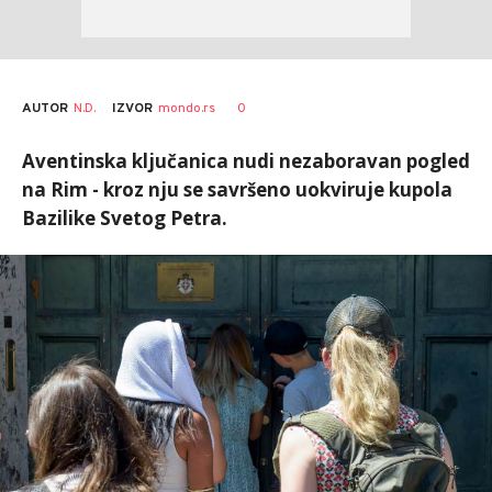
AUTOR
N.D.
0
IZVOR
mondo.rs
Aventinska ključanica nudi nezaboravan pogled
na Rim - kroz nju se savršeno uokviruje kupola
Bazilike Svetog Petra.