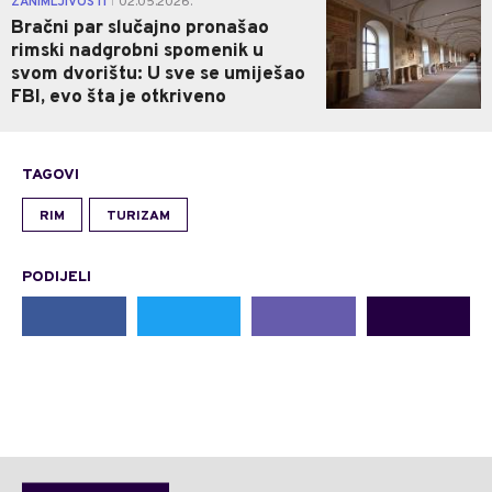
ZANIMLJIVOSTI
02.05.2026.
|
Bračni par slučajno pronašao
rimski nadgrobni spomenik u
svom dvorištu: U sve se umiješao
FBI, evo šta je otkriveno
TAGOVI
RIM
TURIZAM
PODIJELI