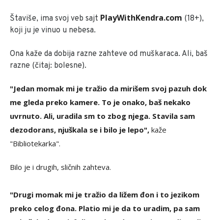
PlayWithKendra.com
Štaviše, ima svoj veb sajt
(18+),
koji ju je vinuo u nebesa.
Ona kaže da dobija razne zahteve od muškaraca. Ali, baš
razne (čitaj: bolesne).
"Jedan momak mi je tražio da mirišem svoj pazuh dok
me gleda preko kamere. To je onako, baš nekako
uvrnuto. Ali, uradila sm to zbog njega. Stavila sam
dezodorans, njuškala se i bilo je lepo",
kaže
"Bibliotekarka".
Bilo je i drugih, sličnih zahteva.
"Drugi momak mi je tražio da ližem đon i to jezikom
preko celog đona. Platio mi je da to uradim, pa sam