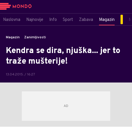
Naslovna
Najnovije
Info
Sport
Zabava
Magazin
M
Magazin
Zanimljivosti
Kendra se dira, njuška... jer to
traže mušterije!
13.04.2015. / 16:27