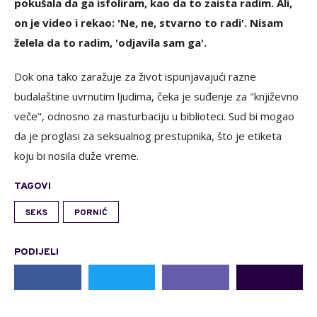
pokušala da ga isfoliram, kao da to zaista radim. Ali,
on je video i rekao: 'Ne, ne, stvarno to radi'. Nisam
želela da to radim, 'odjavila sam ga'.
Dok ona tako zaražuje za život ispunjavajući razne
budalaštine uvrnutim ljudima, čeka je suđenje za "književno
veče", odnosno za masturbaciju u biblioteci. Sud bi mogao
da je proglasi za seksualnog prestupnika, što je etiketa
koju bi nosila duže vreme.
TAGOVI
SEKS
PORNIĆ
PODIJELI