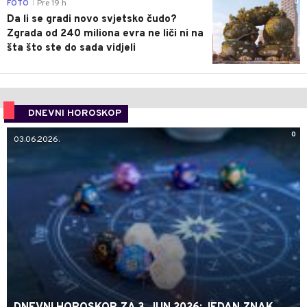
0
FOTO
Pre 19 h
|
Da li se gradi novo svjetsko čudo?
Zgrada od 240 miliona evra ne liči ni na
šta što ste do sada vidjeli
DNEVNI HOROSKOP
0
03.06.2026.