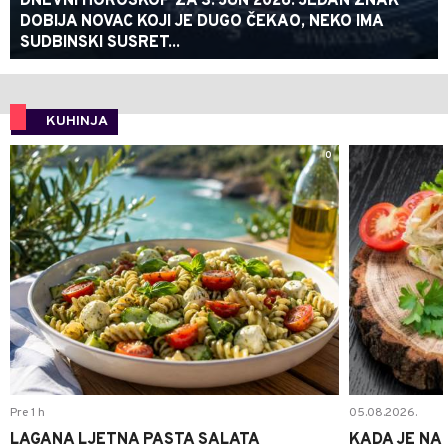
DNEVNI HOROSKOP ZA 3. JUN 2026: JEDAN ZNAK
DOBIJA NOVAC KOJI JE DUGO ČEKAO, NEKO IMA
SUDBINSKI SUSRET...
KUHINJA
0
Pre 1 h
05.08.2026.
LAGANA LJETNA PASTA SALATA
KADA JE NA