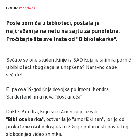
0
IZVOR
mondo.rs
Posle pornića u biblioteci, postala je
najtraženija na netu na sajtu za punoletne.
Pročitajte šta sve traže od "Bibliotekarke".
Sećate se one studentkinje iz SAD koja je snimila pornić
u biblioteci zbog čega je uhapšena? Naravno da se
sećate!
E, pa ova 19-godišnja devojka po imenu Kendra
Sanderlend
, ima nova "dostignuća".
Dakle, Kendra, koju su u Americi prozvali
Bibliotekarka
"
", ostvarila je "američki san", jer je od
prokažene osobe dospela u žižu popularnosti posle tog
slobodnijeg video snimka.