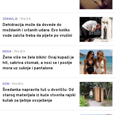
0
ZDRAVLJE
Pre 11 h
|
Dehidracija može da dovede do
moždanih i srčanih udara: Evo koliko
vode zaista treba da pijete po vrućini
0
MODA
Pre 12 h
|
Žene više ne žele bikini: Ovaj kupaći je
hit, sakriva stomak, a nosi se i poslije
mora uz suknje i pantalone
0
DOM
Pre 18 h
|
Šveđanka napravila tuš u dvorištu: Od
starog materijala iz kuće stvorila rajski
kutak za ljetnje osvježenje