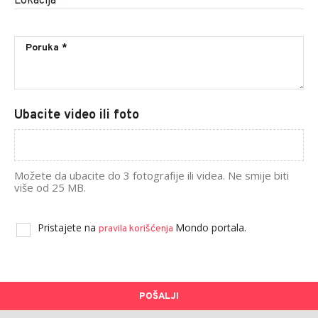
Lokacija
*
Ubacite video ili foto
Možete da ubacite do 3 fotografije ili videa. Ne smije biti
više od 25 MB.
Pristajete na
Mondo portala.
pravila korišćenja
POŠALJI