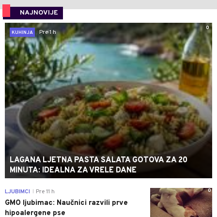
NAJNOVIJE
0
Pre 1 h
KUHINJA
LAGANA LJETNA PASTA SALATA GOTOVA ZA 20
MINUTA: IDEALNA ZA VRELE DANE
0
LJUBIMCI
Pre 11 h
|
GMO ljubimac: Naučnici razvili prve
hipoalergene pse