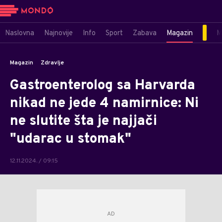
Naslovna
Najnovije
Info
Sport
Zabava
Magazin
M
Magazin
Zdravlje
Gastroenterolog sa Harvarda
nikad ne jede 4 namirnice: Ni
ne slutite šta je najjači
"udarac u stomak"
12.11.2024. / 09:15