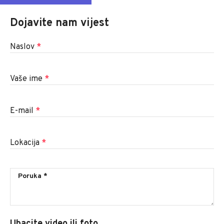
Dojavite nam vijest
Naslov
*
Vaše ime
*
E-mail
*
Lokacija
*
Ubacite video ili foto