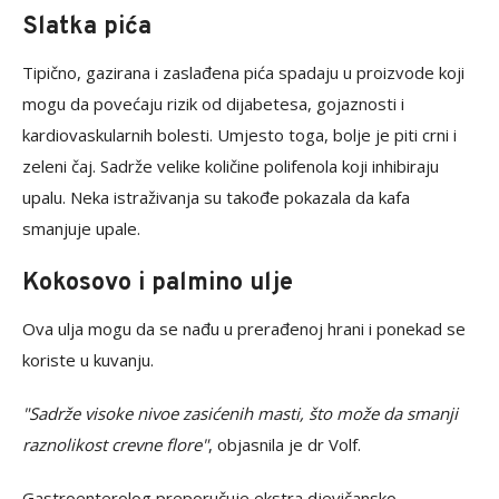
Slatka pića
Tipično, gazirana i zaslađena pića spadaju u proizvode koji
mogu da povećaju rizik od dijabetesa, gojaznosti i
kardiovaskularnih bolesti. Umjesto toga, bolje je piti crni i
zeleni čaj. Sadrže velike količine polifenola koji inhibiraju
upalu. Neka istraživanja su takođe pokazala da kafa
smanjuje upale.
Kokosovo i palmino ulje
Ova ulja mogu da se nađu u prerađenoj hrani i ponekad se
koriste u kuvanju.
"Sadrže visoke nivoe zasićenih masti, što može da smanji
raznolikost crevne flore"
, objasnila je dr Volf.
Gastroenterolog preporučuje ekstra djevičansko