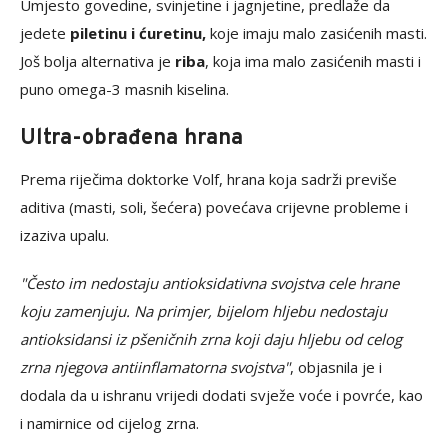
Umjesto govedine, svinjetine i jagnjetine, predlaže da
jedete
piletinu i ćuretinu,
koje imaju malo zasićenih masti.
Još bolja alternativa je
riba
, koja ima malo zasićenih masti i
puno omega-3 masnih kiselina.
Ultra-obrađena hrana
Prema riječima doktorke Volf, hrana koja sadrži previše
aditiva (masti, soli, šećera) povećava crijevne probleme i
izaziva upalu.
"Često im nedostaju antioksidativna svojstva cele hrane
koju zamenjuju. Na primjer, bijelom hljebu nedostaju
antioksidansi iz pšeničnih zrna koji daju hljebu od celog
zrna njegova antiinflamatorna svojstva"
, objasnila je i
dodala da u ishranu vrijedi dodati svježe voće i povrće, kao
i namirnice od cijelog zrna.