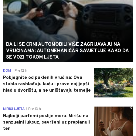
DA LI SE CRNI AUTOMOBILI VIŠE ZAGRIJAVAJU NA
VRUĆINAMA: AUTOMEHANIČAR SAVJETUJE KAKO DA
SE VOZI TOKOM LJETA
0
DOM
Pre 12 h
|
Pobjegnite od paklenih vrućina: Ova
stabla rashlađuju kuću i prave najljepši
hlad u dvorištu, a ne uništavaju temelje
0
MIRISI LJETA
Pre 13 h
|
Najbolji parfemi poslije mora: Mirišu na
senzualni luksuz, savršeni uz preplanuli
ten