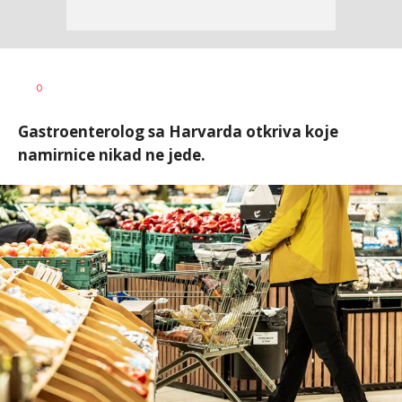
Tamara
AUTOR
0
Veličković
Gastroenterolog sa Harvarda otkriva koje
namirnice nikad ne jede.