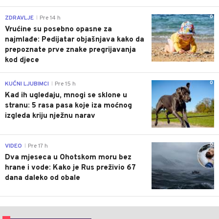
0
ZDRAVLJE
Pre 14 h
|
Vrućine su posebno opasne za
najmlađe: Pedijatar objašnjava kako da
prepoznate prve znake pregrijavanja
kod djece
0
KUĆNI LJUBIMCI
Pre 15 h
|
Kad ih ugledaju, mnogi se sklone u
stranu: 5 rasa pasa koje iza moćnog
izgleda kriju nježnu narav
0
VIDEO
Pre 17 h
|
Dva mjeseca u Ohotskom moru bez
hrane i vode: Kako je Rus preživio 67
dana daleko od obale