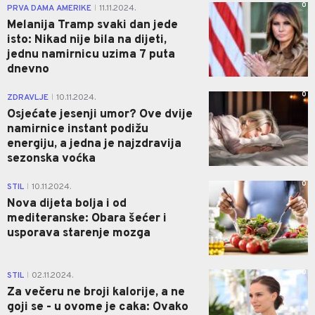
0
PRVA DAMA AMERIKE
11.11.2024.
|
Melanija Tramp svaki dan jede
isto: Nikad nije bila na dijeti,
jednu namirnicu uzima 7 puta
dnevno
0
ZDRAVLJE
10.11.2024.
|
Osjećate jesenji umor? Ove dvije
namirnice instant podižu
energiju, a jedna je najzdravija
sezonska voćka
0
STIL
10.11.2024.
|
Nova dijeta bolja i od
mediteranske: Obara šećer i
usporava starenje mozga
0
STIL
02.11.2024.
|
Za večeru ne broji kalorije, a ne
goji se - u ovome je caka: Ovako