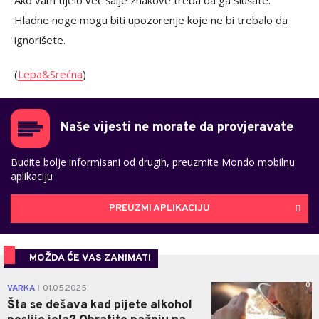
Hladne noge mogu biti upozorenje koje ne bi trebalo da
ignorišete.
(
Lepa&Srećna
)
Naše vijesti ne morate da provjeravate
Budite bolje informisani od drugih, preuzmite Mondo mobilnu
aplikaciju
PREUZMI APLIKACIJU
MOŽDA ĆE VAS ZANIMATI
0
VARKA
01.05.2025.
|
Šta se dešava kad pijete alkohol