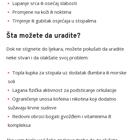
Lupanje srca ili osećaj slabosti
Promjene na koži ili noktima
Trnjenje ili gubitak osjećaja u stopalima
Šta možete da uradite?
Dok ne stignete do ljekara, možete pokušati da uradite
neke stvari i da olakšate svoj problem:
Topla kupka za stopala uz dodatak đumbira ili morske
soli
Lagana fizička aktivnost za podsticanje cirkulacije
Ograničenje unosa kofeina i nikotina koji dodatno
sužavaju krvne sudove
Redovni obroci bogati gvožđem i vitaminima B
kompleksa
Ako vam tijelo već šalje znakove treba da ga slušate.