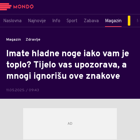
Naslovna
Najnovije
Info
Sport
Zabava
Magazin
M
Magazin
Zdravlje
Imate hladne noge iako vam je
toplo? Tijelo vas upozorava, a
mnogi ignorišu ove znakove
11.05.2025. / 09:43