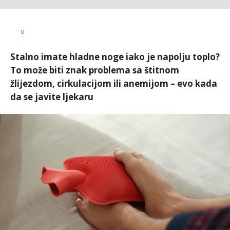
Radmila
AUTOR
0
Ilić
Stalno imate hladne noge iako je napolju toplo?
To može biti znak problema sa štitnom
žlijezdom, cirkulacijom ili anemijom – evo kada
da se javite ljekaru