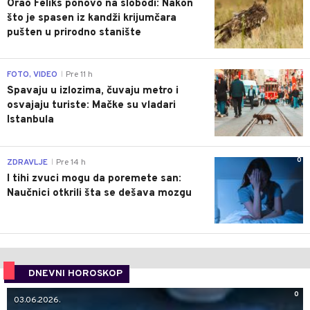
Orao Feliks ponovo na slobodi: Nakon
što je spasen iz kandži krijumčara
pušten u prirodno stanište
0
FOTO, VIDEO
Pre 11 h
|
Spavaju u izlozima, čuvaju metro i
osvajaju turiste: Mačke su vladari
Istanbula
0
ZDRAVLJE
Pre 14 h
|
I tihi zvuci mogu da poremete san:
Naučnici otkrili šta se dešava mozgu
DNEVNI HOROSKOP
0
03.06.2026.