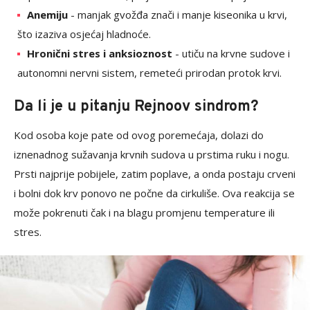
Anemiju
- manjak gvožđa znači i manje kiseonika u krvi,
što izaziva osjećaj hladnoće.
Hronični stres i anksioznost
- utiču na krvne sudove i
autonomni nervni sistem, remeteći prirodan protok krvi.
Da li je u pitanju Rejnoov sindrom?
Kod osoba koje pate od ovog poremećaja, dolazi do
iznenadnog sužavanja krvnih sudova u prstima ruku i nogu.
Prsti najprije pobijele, zatim poplave, a onda postaju crveni
i bolni dok krv ponovo ne počne da cirkuliše. Ova reakcija se
može pokrenuti čak i na blagu promjenu temperature ili
stres.