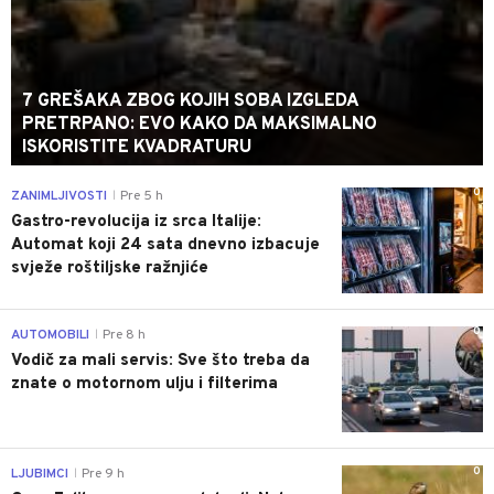
7 GREŠAKA ZBOG KOJIH SOBA IZGLEDA
PRETRPANO: EVO KAKO DA MAKSIMALNO
ISKORISTITE KVADRATURU
0
ZANIMLJIVOSTI
Pre 5 h
|
Gastro-revolucija iz srca Italije:
Automat koji 24 sata dnevno izbacuje
svježe roštiljske ražnjiće
0
AUTOMOBILI
Pre 8 h
|
Vodič za mali servis: Sve što treba da
znate o motornom ulju i filterima
0
LJUBIMCI
Pre 9 h
|