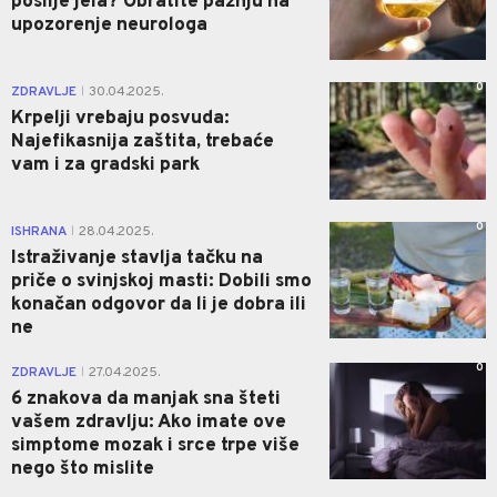
poslije jela? Obratite pažnju na
upozorenje neurologa
0
ZDRAVLJE
30.04.2025.
|
Krpelji vrebaju posvuda:
Najefikasnija zaštita, trebaće
vam i za gradski park
0
ISHRANA
28.04.2025.
|
Istraživanje stavlja tačku na
priče o svinjskoj masti: Dobili smo
konačan odgovor da li je dobra ili
ne
0
ZDRAVLJE
27.04.2025.
|
6 znakova da manjak sna šteti
vašem zdravlju: Ako imate ove
simptome mozak i srce trpe više
nego što mislite