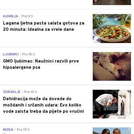
0
KUHINJA
Pre 9 h
|
Lagana ljetna pasta salata gotova za
20 minuta: Idealna za vrele dane
0
LJUBIMCI
Pre 18 h
|
GMO ljubimac: Naučnici razvili prve
hipoalergene pse
0
ZDRAVLJE
Pre 19 h
|
Dehidracija može da dovede do
moždanih i srčanih udara: Evo koliko
vode zaista treba da pijete po vrućini
0
MODA
Pre 19 h
|