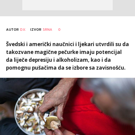
AUTOR
D.V.
0
IZVOR
SRNA
Švedski i američki naučnici i ljekari utvrdili su da
takozvane magične pečurke imaju potencijal
da liječe depresiju i alkoholizam, kao i da
pomognu pušačima da se izbore sa zavisnošću.