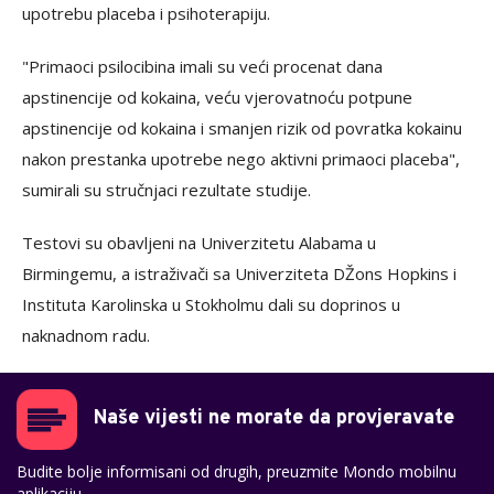
upotrebu placeba i psihoterapiju.
"Primaoci psilocibina imali su veći procenat dana
apstinencije od kokaina, veću vjerovatnoću potpune
apstinencije od kokaina i smanjen rizik od povratka kokainu
nakon prestanka upotrebe nego aktivni primaoci placeba",
sumirali su stručnjaci rezultate studije.
Testovi su obavljeni na Univerzitetu Alabama u
Birmingemu, a istraživači sa Univerziteta DŽons Hopkins i
Instituta Karolinska u Stokholmu dali su doprinos u
naknadnom radu.
Naše vijesti ne morate da provjeravate
Budite bolje informisani od drugih, preuzmite Mondo mobilnu
aplikaciju