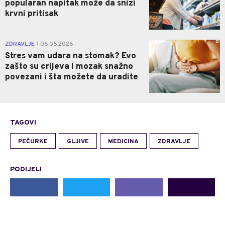
popularan napitak može da snizi
krvni pritisak
0
ZDRAVLJE
06.05.2026.
|
Stres vam udara na stomak? Evo
zašto su crijeva i mozak snažno
povezani i šta možete da uradite
TAGOVI
PEČURKE
GLJIVE
MEDICINA
ZDRAVLJE
PODIJELI