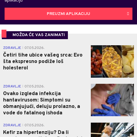
PREUZMI APLIKACIJU
MOŽDA ĆE VAS ZANIMATI
0
ZDRAVLJE
07.05.2026.
|
Četiri tihe ubice vašeg srca: Evo
šta ekspresno podiže loš
holesterol
0
ZDRAVLJE
07.05.2026.
|
Ovako izgleda infekcija
hantavirusom: Simptomi su
obmanjujući, deluju prolazno, a
vode do fatalnog ishoda
0
ZDRAVLJE
07.05.2026.
|
Kefir za hipertenziju? Da li