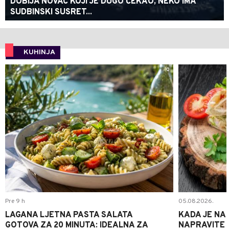
DOBIJA NOVAC KOJI JE DUGO ČEKAO, NEKO IMA
SUDBINSKI SUSRET...
KUHINJA
0
Pre 9 h
05.08.2026.
LAGANA LJETNA PASTA SALATA
KADA JE NA
GOTOVA ZA 20 MINUTA: IDEALNA ZA
NAPRAVITE 