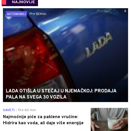
NAJNOVIJE
0
Pre 10 min
AUTOMOBILI
LADA OTIŠLA U STEČAJ U NJEMAČKOJ: PRODAJA
PALA NA SVEGA 30 VOZILA
0
SAVETI
Pre 40 min
|
Najmoćnije piće za paklene vrućine:
Hidrira kao voda, ali daje više energije