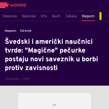
Naslovna
Najnovije
Info
Sport
Zabava
Magazin
M
Magazin
Zdravlje
Švedski i američki naučnici
tvrde: "Magične" pečurke
postaju novi saveznik u borbi
protiv zavisnosti
11.05.2026. / 17:09