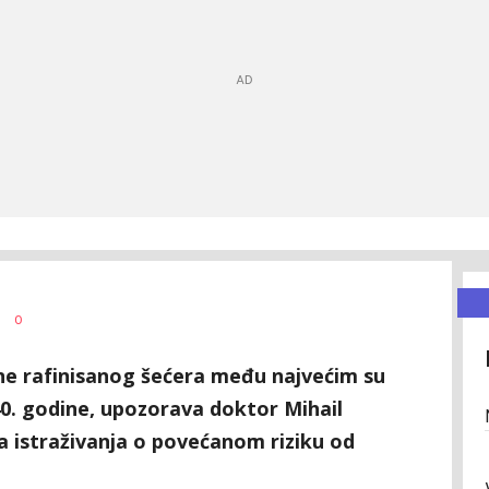
0
ine rafinisanog šećera među najvećim su
40. godine, upozorava doktor Mihail
a istraživanja o povećanom riziku od