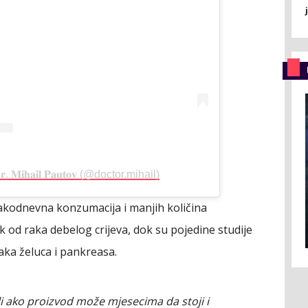
𝐌𝐢𝐡𝐚𝐢𝐥 𝐏𝐚𝐮𝐭𝐨𝐯 (@doctor.mihail)
vakodnevna konzumacija i manjih količina
od raka debelog crijeva, dok su pojedine studije
aka želuca i pankreasa.
i ako proizvod može mjesecima da stoji i