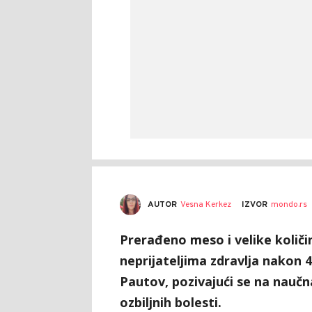
AUTOR
Vesna Kerkez
IZVOR
mondo.rs
Prerađeno meso i velike količ
neprijateljima zdravlja nakon 
Pautov, pozivajući se na naučn
ozbiljnih bolesti.