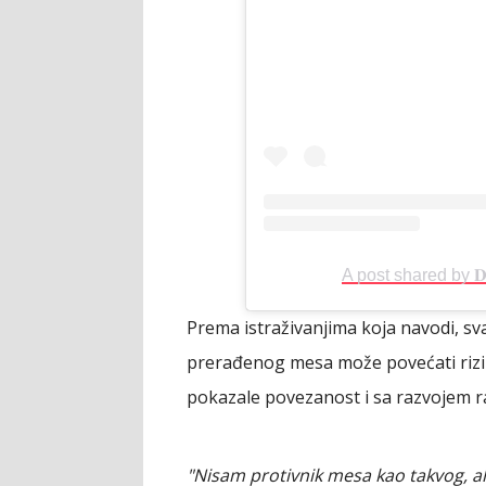
A post shared by 𝐃𝐫. 
Prema istraživanjima koja navodi, s
prerađenog mesa može povećati rizik 
pokazale povezanost i sa razvojem r
"Nisam protivnik mesa kao takvog, al