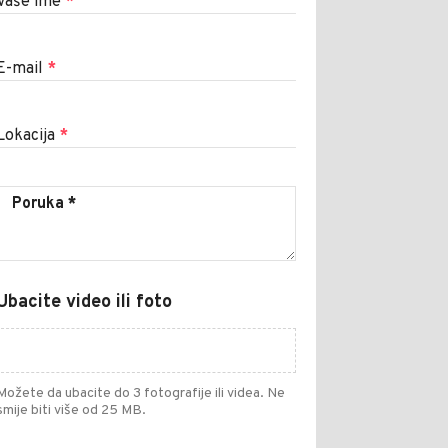
Vaše ime
*
E-mail
*
Lokacija
*
Ubacite video ili foto
Možete da ubacite do 3 fotografije ili videa. Ne
smije biti više od 25 MB.