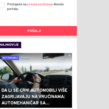
Pristajete na
pravila korišćenja
Mondo
portala.
POŠALJI
NAJNOVIJE
0
Pre 8 h
AUTOMOBILI
DA LI SE CRNI AUTOMOBILI VIŠE
ZAGRIJAVAJU NA VRUĆINAMA:
AUTOMEHANIČAR SA...