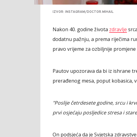
IZVOR: INSTAGRAM/DOCTOR.MIHAIL
Nakon 40. godine života
zdravlje
srca
dodatnu pažnju, a prema riječima ru
pravo vrijeme za ozbiljnije promjene 
Pautov upozorava da bi iz ishrane tre
prerađenog mesa, poput kobasica, virš
"Poslije četrdesete godine, srcu i k
prvi osjećaju posljedice stresa i star
On podsjeća da je Svjetska zdravstve