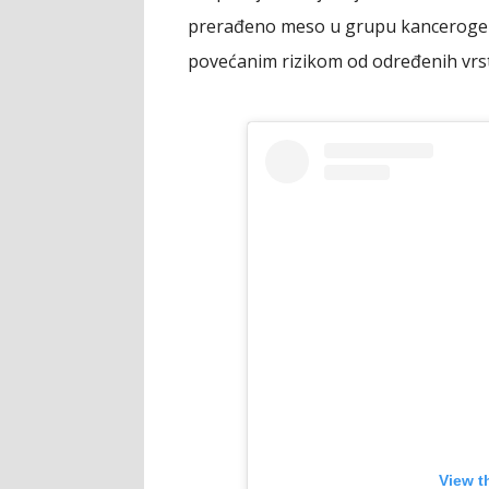
prerađeno meso u grupu kancerogen
povećanim rizikom od određenih vrst
View t