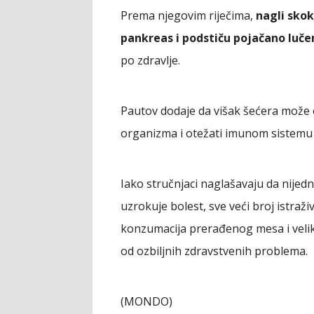
Prema njegovim riječima,
nagli skok
pankreas i podstiču pojačano lučen
po zdravlje.
Pautov dodaje da višak šećera može
organizma i otežati imunom sistemu d
Iako stručnjaci naglašavaju da nije
uzrokuje bolest, sve veći broj istraž
konzumacija prerađenog mesa i veliki
od ozbiljnih zdravstvenih problema.
(MONDO)