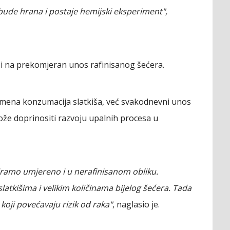
 bude hrana i postaje hemijski eksperiment",
 na prekomjeran unos rafinisanog šećera.
emena konzumacija slatkiša, već svakodnevni unos
 može doprinositi razvoju upalnih procesa u
iramo umjereno i u nerafinisanom obliku.
tkišima i velikim količinama bijelog šećera. Tada
koji povećavaju rizik od raka"
, naglasio je.