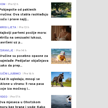
0
DOM
Pre 12 h
|
Pobjegnite od paklenih
vrućina: Ova stabla rashlađuju
kuću i prave najlj...
0
MIRISI LJETA
Pre 13 h
|
Najbolji parfemi poslije mora:
Mirišu na senzualni luksuz,
savršeni uz p...
0
ZDRAVLJE
Pre 14 h
|
Vrućine su posebno opasne za
najmlađe: Pedijatar objašnjava
kako da prep...
0
KUĆNI LJUBIMCI
Pre 16 h
|
Kad ih ugledaju, mnogi se
sklone u stranu: 5 rasa pasa
koje iza moćnog i...
0
VIDEO
Pre 17 h
|
Dva mjeseca u Ohotskom
moru bez hrane i vode: Kako