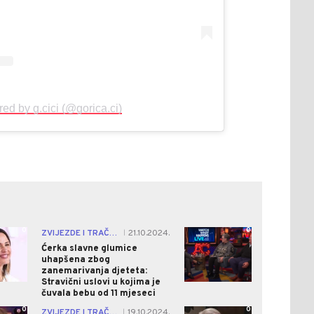
red by g.cici (@gorica.ci)
0
0
ZVIJEZDE I TRAČEVI
21.10.2024.
|
Ćerka slavne glumice
uhapšena zbog
zanemarivanja djeteta:
Stravični uslovi u kojima je
čuvala bebu od 11 mjeseci
0
0
ZVIJEZDE I TRAČEVI
19.10.2024.
|