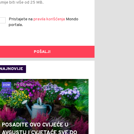
smije biti više od 25 MB.
Pristajete na
pravila korišćenja
Mondo
portala.
POŠALJI
NAJNOVIJE
0
Pre 59 min
DOM
POSADITE OVO CVIJEĆE U
AVGUSTU I CVJETAĆE SVE DO