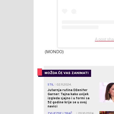
A post sha
(MONDO)
MOŽDA ĆE VAS ZANIMATI
STIL
02.11.2024.
|
Jutarnja rutina Dženifer
Garner: Tajna kako uvijek
izgleda sjajno i u formi sa
52 godine krije se u ovoj
navici
ZVIJEZDE I TRAČEVI
20.10.2024.
|