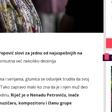
opović slovi za jednu od najuspešnijih na
 prisutna već nekoliko decenija.
ma i serijama, glumica se oduvijek trudila da svoj
. Tako zapravo malo ko zna da je i njen muž deo
odinu.
Riječ je o Nenadu Petroviću, inače
muzičaru, kompozitoru i članu grupe