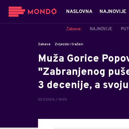
NASLOVNA
NAJNOVIJE
Zabava:
NAJNOVIJE
PUT
Zabava
Zvijezde i tračevi
Muža Gorice Popov
"Zabranjenog puše
3 decenije, a svoju
02.11.2024. / 16:05