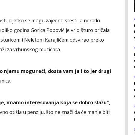
sti, rijetko se mogu zajedno sresti, a nerado
koliko godina Gorica Popović je vrlo šturo pričala
sturicom i Neletom Karajlićem odsvirao preko
važi za vrhunskog muzičara.
 njemu mogu reći, dosta vam je i to jer drugi
umica.
nje, imamo interesovanja koja se dobro slažu"
,
vno otišla u penziju, što ne znači da će manje biti