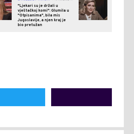
"Ljekari su je držali u
vještačkoj komi": Glumila u
"Otpisanima", bila mis
Jugoslavije, a njen kraj je
bio pretužan