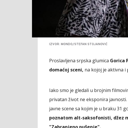
IZVOR: MONDO/STEFAN STOJANOVIĆ
Proslavljena srpska glumica
Gorica P
domaćoj sceni,
na kojoj je aktivna i
Iako smo je gledali u brojnim filmovi
privatan život ne eksponira javnosti
javne scene sa kojim je u braku 31 g
poznatom alt-saksofonisti, džez 
"Zabranjeno pušenje".