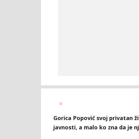
Katarina
AUTOR
0
Bojović
Gorica Popović svoj privatan ži
javnosti, a malo ko zna da je n