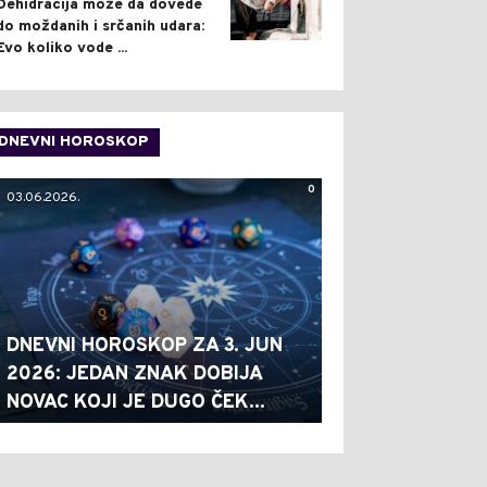
Dehidracija može da dovede
do moždanih i srčanih udara:
Evo koliko vode ...
DNEVNI HOROSKOP
0
03.06.2026.
DNEVNI HOROSKOP ZA 3. JUN
2026: JEDAN ZNAK DOBIJA
NOVAC KOJI JE DUGO ČEK...