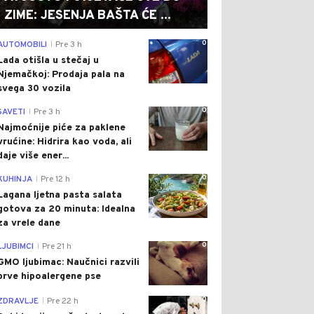
ZIME: JESENJA BAŠTA ĆE ...
0
AUTOMOBILI
Pre 3 h
|
Lada otišla u stečaj u
Njemačkoj: Prodaja pala na
svega 30 vozila
0
SAVETI
Pre 3 h
|
Najmoćnije piće za paklene
vrućine: Hidrira kao voda, ali
daje više ener...
0
KUHINJA
Pre 12 h
|
Lagana ljetna pasta salata
gotova za 20 minuta: Idealna
za vrele dane
0
LJUBIMCI
Pre 21 h
|
GMO ljubimac: Naučnici razvili
prve hipoalergene pse
0
ZDRAVLJE
Pre 22 h
|