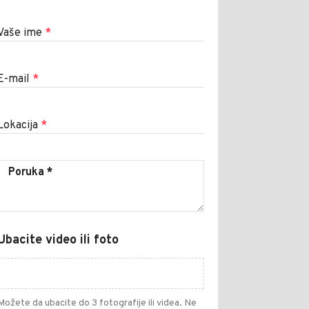
Vaše ime
*
E-mail
*
Lokacija
*
Ubacite video ili foto
Možete da ubacite do 3 fotografije ili videa. Ne