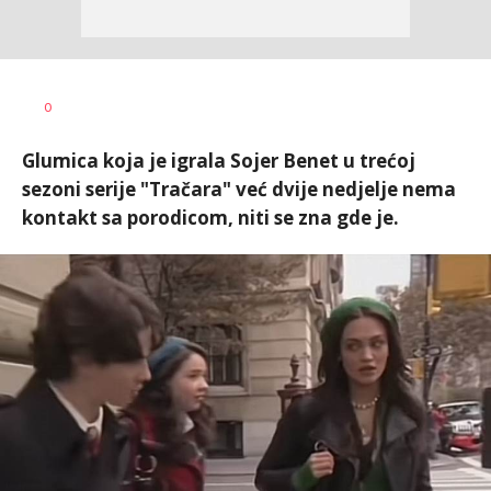
Jelena
AUTOR
0
Sitarica
Glumica koja je igrala Sojer Benet u trećoj
sezoni serije "Tračara" već dvije nedjelje nema
kontakt sa porodicom, niti se zna gde je.