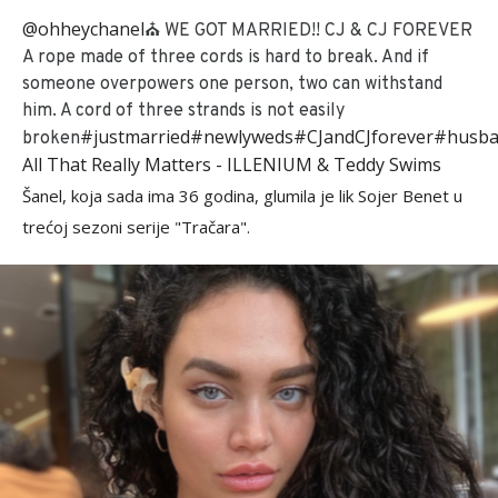
@ohheychanel
⛪️ WE GOT MARRIED!! CJ & CJ FOREVER
A rope made of three cords is hard to break. And if
someone overpowers one person, two can withstand
him. A cord of three strands is not easily
#justmarried
#newlyweds
#CJandCJforever
#husba
broken
All That Really Matters - ILLENIUM & Teddy Swims
Šanel, koja sada ima 36 godina, glumila je lik Sojer Benet u
trećoj sezoni serije "Tračara".