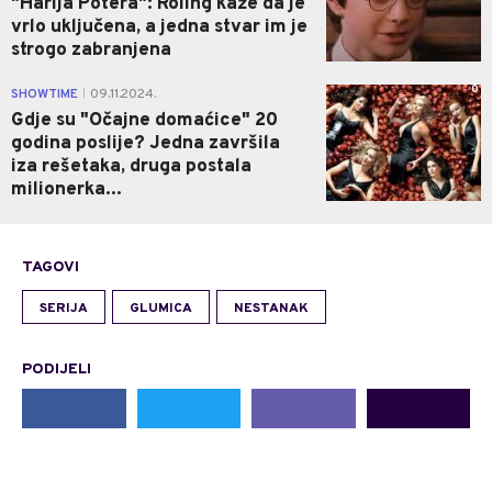
"Harija Potera": Roling kaže da je
vrlo uključena, a jedna stvar im je
strogo zabranjena
0
SHOWTIME
09.11.2024.
|
Gdje su "Očajne domaćice" 20
godina poslije? Jedna završila
iza rešetaka, druga postala
milionerka...
TAGOVI
SERIJA
GLUMICA
NESTANAK
PODIJELI