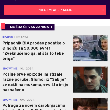
PREUZMI APLIKACIJU
MOŽDA ĆE VAS ZANIMATI
0
REGION
11.11.2024.
|
Pripadnik BIA prodao podatke o
Đinđiću za 50.000 evra!
"Zveknućemo ga, al šta to tebe
briga"
0
SHOWTIME
10.11.2024.
|
Poslije prve epizode im stizale
razne poruke: Glumci iz "Sablje"
se našli na mukama, evo šta im je
naznačeno
0
SHOWTIME
09.11.2024.
|
Potraga za novim čarobnjacima