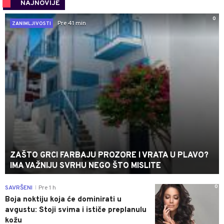
NAJNOVIJE
0
Pre 41 min
ZANIMLJIVOSTI
ZAŠTO GRCI FARBAJU PROZORE I VRATA U PLAVO?
IMA VAŽNIJU SVRHU NEGO ŠTO MISLITE
0
SAVRŠENI
Pre 1 h
|
Boja noktiju koja će dominirati u
avgustu: Stoji svima i ističe preplanulu
kožu