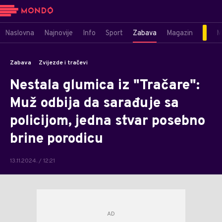
Naslovna
Najnovije
Info
Sport
Zabava
Magazin
M
Zabava
Zvijezde i tračevi
Nestala glumica iz "Tračare":
Muž odbija da sarađuje sa
policijom, jedna stvar posebno
brine porodicu
13.11.2024. / 12:21