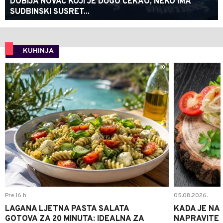
DOBIJA NOVAC KOJI JE DUGO ČEKAO, NEKO IMA
SUDBINSKI SUSRET...
KUHINJA
0
Pre 16 h
05.08.2026.
LAGANA LJETNA PASTA SALATA
KADA JE NA
GOTOVA ZA 20 MINUTA: IDEALNA ZA
NAPRAVITE 