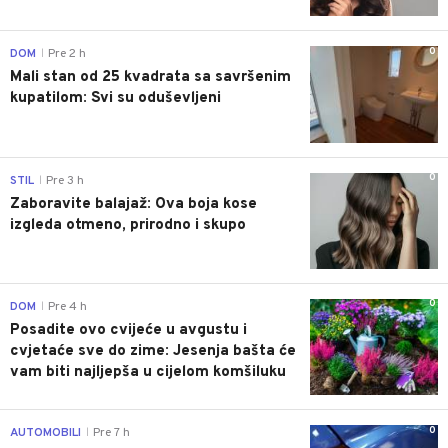
0
DOM
Pre 2 h
|
Mali stan od 25 kvadrata sa savršenim
kupatilom: Svi su oduševljeni
0
STIL
Pre 3 h
|
Zaboravite balajaž: Ova boja kose
izgleda otmeno, prirodno i skupo
0
DOM
Pre 4 h
|
Posadite ovo cvijeće u avgustu i
cvjetaće sve do zime: Jesenja bašta će
vam biti najljepša u cijelom komšiluku
0
AUTOMOBILI
Pre 7 h
|