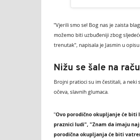
"Vjerili smo se! Bog nas je zaista bla
možemo biti uzbuđeniji zbog sljedećeg
trenutak", napisala je Jasmin u opisu
Nižu se šale na rač
Brojni pratioci su im čestitali, a neki
očeva, slavnih glumaca.
"
Ovo porodično okupljanje će biti 
praznici ludi", "Znam da imaju na
porodična okupljanja će biti vatr