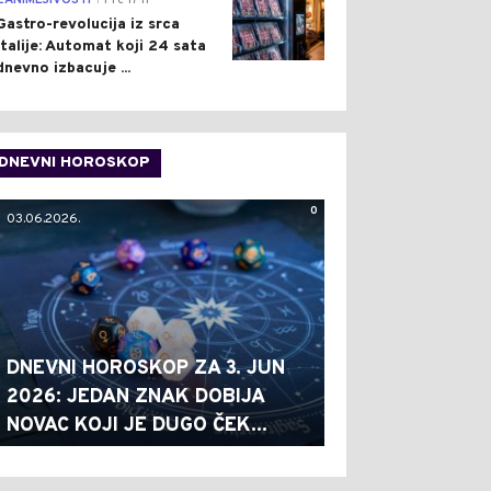
ZANIMLJIVOSTI
Pre 17 h
Gastro-revolucija iz srca
Italije: Automat koji 24 sata
dnevno izbacuje ...
DNEVNI HOROSKOP
0
03.06.2026.
DNEVNI HOROSKOP ZA 3. JUN
2026: JEDAN ZNAK DOBIJA
NOVAC KOJI JE DUGO ČEK...