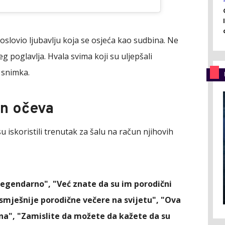
goslovio ljubavlju koja se osjeća kao sudbina. Ne
 poglavlja. Hvala svima koji su uljepšali
 snimka.
un očeva
 su iskoristili trenutak za šalu na račun njihovih
legendarno", "Već znate da su im porodični
jsmješnije porodične večere na svijetu", "Ova
ena", "Zamislite da možete da kažete da su