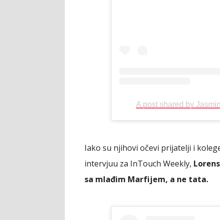
A post shared by Jasm
Iako su njihovi očevi prijatelji i kole
intervjuu za InTouch Weekly,
Lorens
sa mlađim Marfijem, a ne tata.