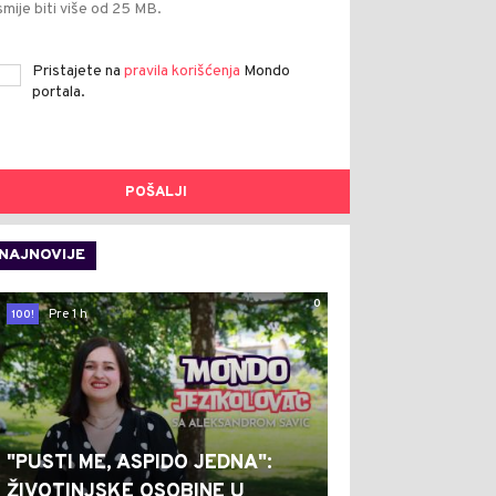
smije biti više od 25 MB.
Pristajete na
pravila korišćenja
Mondo
portala.
POŠALJI
NAJNOVIJE
0
Pre 1 h
100!
"PUSTI ME, ASPIDO JEDNA":
ŽIVOTINJSKE OSOBINE U