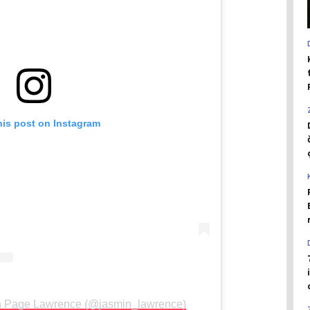
his post on Instagram
in Page Lawrence (@jasmin_lawrence)