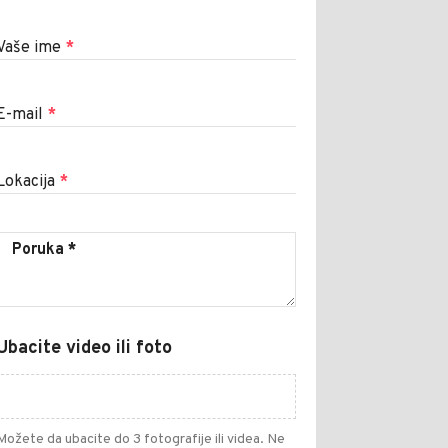
Vaše ime
*
E-mail
*
Lokacija
*
Ubacite video ili foto
Možete da ubacite do 3 fotografije ili videa. Ne