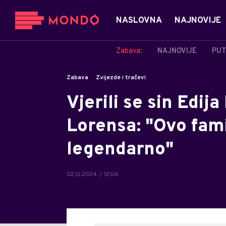
NASLOVNA
NAJNOVIJE
Zabava:
NAJNOVIJE
PUT
Zabava
Zvijezde i tračevi
Vjerili se sin Edij
Lorensa: "Ovo fami
legendarno"
02.12.2024. / 12:06