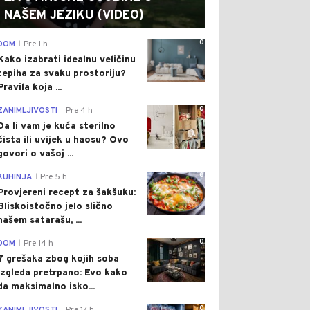
NAŠEM JEZIKU (VIDEO)
0
DOM
Pre 1 h
|
Kako izabrati idealnu veličinu
tepiha za svaku prostoriju?
Pravila koja ...
0
ZANIMLJIVOSTI
Pre 4 h
|
Da li vam je kuća sterilno
čista ili uvijek u haosu? Ovo
govori o vašoj ...
0
KUHINJA
Pre 5 h
|
Provjereni recept za šakšuku:
Bliskoistočno jelo slično
našem satarašu, ...
0
DOM
Pre 14 h
|
7 grešaka zbog kojih soba
izgleda pretrpano: Evo kako
da maksimalno isko...
0
|