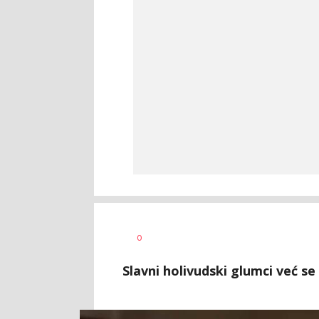
Marina
AUTOR
0
Cvetković
Slavni holivudski glumci već se