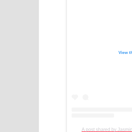
View t
A post shared by Jasm