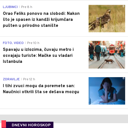
0
LJUBIMCI
Pre 8 h
|
Orao Feliks ponovo na slobodi: Nakon
što je spasen iz kandži krijumčara
pušten u prirodno stanište
0
FOTO, VIDEO
Pre 10 h
|
Spavaju u izlozima, čuvaju metro i
osvajaju turiste: Mačke su vladari
Istanbula
0
ZDRAVLJE
Pre 12 h
|
I tihi zvuci mogu da poremete san:
Naučnici otkrili šta se dešava mozgu
DNEVNI HOROSKOP