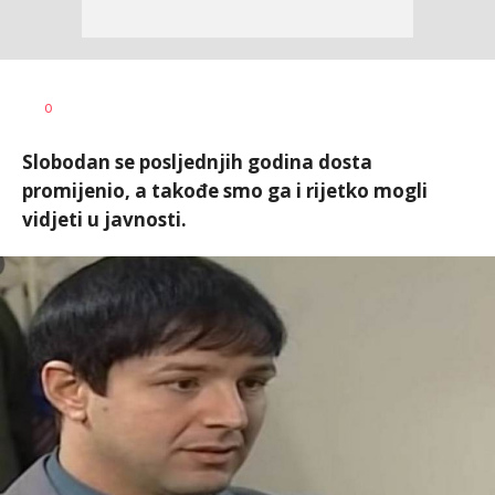
Đorđe
AUTOR
0
Milošević
Slobodan se posljednjih godina dosta
promijenio, a takođe smo ga i rijetko mogli
vidjeti u javnosti.