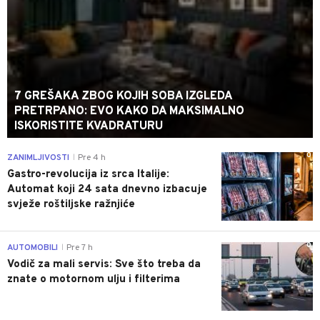
7 GREŠAKA ZBOG KOJIH SOBA IZGLEDA
PRETRPANO: EVO KAKO DA MAKSIMALNO
ISKORISTITE KVADRATURU
0
ZANIMLJIVOSTI
Pre 4 h
|
Gastro-revolucija iz srca Italije:
Automat koji 24 sata dnevno izbacuje
svježe roštiljske ražnjiće
0
AUTOMOBILI
Pre 7 h
|
Vodič za mali servis: Sve što treba da
znate o motornom ulju i filterima