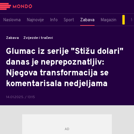
Naslovna
Najnovije
Info
Sport
Zabava
Magazin
M
Zabava
Zvijezde i tračevi
Glumac iz serije "Stižu dolari"
danas je neprepoznatljiv:
Njegova transformacija se
komentarisala nedjeljama
14.01.2025. / 13:15