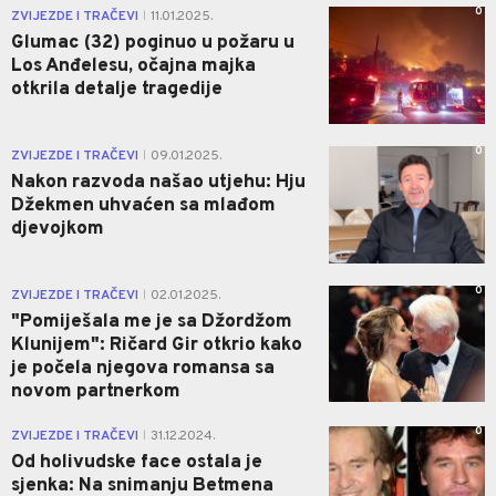
0
ZVIJEZDE I TRAČEVI
11.01.2025.
|
Glumac (32) poginuo u požaru u
Los Anđelesu, očajna majka
otkrila detalje tragedije
0
ZVIJEZDE I TRAČEVI
09.01.2025.
|
Nakon razvoda našao utjehu: Hju
Džekmen uhvaćen sa mlađom
djevojkom
0
ZVIJEZDE I TRAČEVI
02.01.2025.
|
"Pomiješala me je sa Džordžom
Klunijem": Ričard Gir otkrio kako
je počela njegova romansa sa
novom partnerkom
0
ZVIJEZDE I TRAČEVI
31.12.2024.
|
Od holivudske face ostala je
sjenka: Na snimanju Betmena