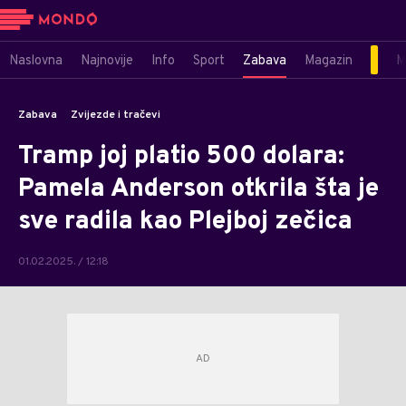
Naslovna
Najnovije
Info
Sport
Zabava
Magazin
M
Zabava
Zvijezde i tračevi
Tramp joj platio 500 dolara:
Pamela Anderson otkrila šta je
sve radila kao Plejboj zečica
01.02.2025. / 12:18