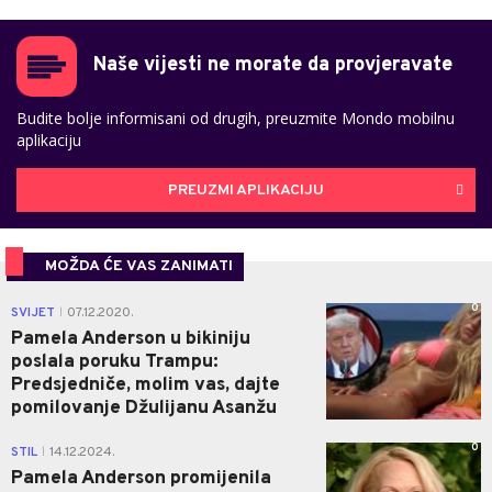
Naše vijesti ne morate da provjeravate
Budite bolje informisani od drugih, preuzmite Mondo mobilnu
aplikaciju
PREUZMI APLIKACIJU
MOŽDA ĆE VAS ZANIMATI
0
SVIJET
07.12.2020.
|
Pamela Anderson u bikiniju
poslala poruku Trampu:
Predsjedniče, molim vas, dajte
pomilovanje Džulijanu Asanžu
0
STIL
14.12.2024.
|
Pamela Anderson promijenila