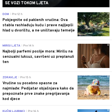
SE VOZI TOKOM LJETA
0
DOM
Pre 12 h
|
Pobjegnite od paklenih vrućina: Ova
stabla rashlađuju kuću i prave najljepši
hlad u dvorištu, a ne uništavaju temelje
0
MIRISI LJETA
Pre 14 h
|
Najbolji parfemi poslije mora: Mirišu na
senzualni luksuz, savršeni uz preplanuli
ten
0
ZDRAVLJE
Pre 15 h
|
Vrućine su posebno opasne za
najmlađe: Pedijatar objašnjava kako da
prepoznate prve znake pregrijavanja
kod djece
0
KUĆNI LJUBIMCI
Pre 16 h
|