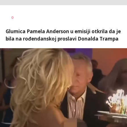
Vesna
AUTOR
0
Kerkez
Glumica Pamela Anderson u emisiji otkrila da je
bila na rođendanskoj proslavi Donalda Trampa