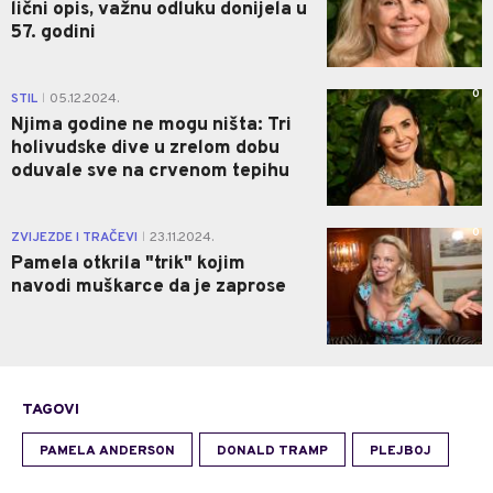
lični opis, važnu odluku donijela u
57. godini
0
STIL
05.12.2024.
|
Njima godine ne mogu ništa: Tri
holivudske dive u zrelom dobu
oduvale sve na crvenom tepihu
0
ZVIJEZDE I TRAČEVI
23.11.2024.
|
Pamela otkrila "trik" kojim
navodi muškarce da je zaprose
TAGOVI
PAMELA ANDERSON
DONALD TRAMP
PLEJBOJ