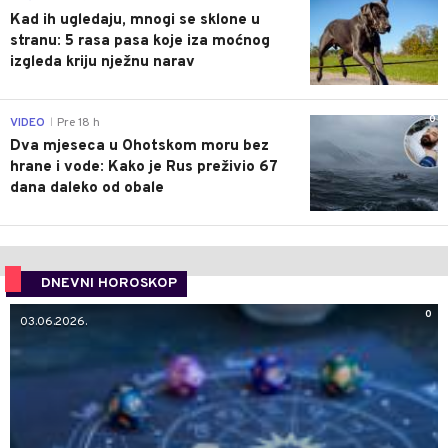
Kad ih ugledaju, mnogi se sklone u
stranu: 5 rasa pasa koje iza moćnog
izgleda kriju nježnu narav
0
VIDEO
Pre 18 h
|
Dva mjeseca u Ohotskom moru bez
hrane i vode: Kako je Rus preživio 67
dana daleko od obale
DNEVNI HOROSKOP
0
03.06.2026.