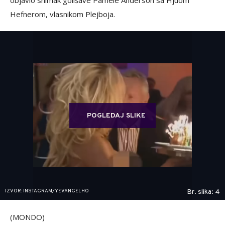
objavio snimak golišave Pamele Anderson sa Hjuom
Hefnerom, vlasnikom Plejboja.
POGLEDAJ SLIKE
IZVOR: INSTAGRAM/YEVANGELHO
Br. slika: 4
(MONDO)