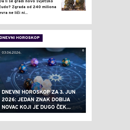
Da li se gradi novo svjetsko
čudo? Zgrada od 240 miliona
evra ne liči ni...
DNEVNI HOROSKOP
0
03.06.2026.
DNEVNI HOROSKOP ZA 3. JUN
2026: JEDAN ZNAK DOBIJA
NOVAC KOJI JE DUGO ČEK...