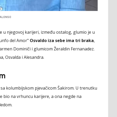
SALONSO
le u njegovoj karijeri, između ostalog, glumio je u
riunfo del Amor"
Osvaldo iza sebe ima tri braka
,
armen Dominiči i glumicom Žeraldin Fernanadez.
na, Osvalda i Alesandra.
om
zi sa kolumbijskom pjevačicom Šakirom. U trenutku
 je bio na vrhuncu karijere, a ona negde na
gledom.