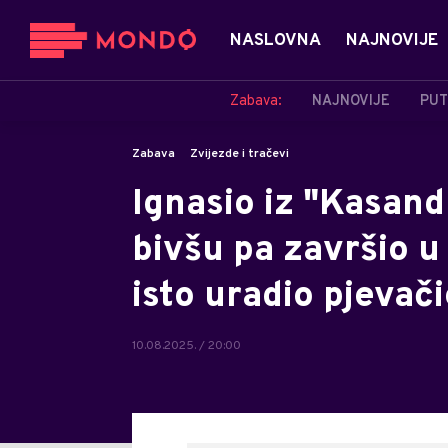
NASLOVNA
NAJNOVIJE
Zabava:
NAJNOVIJE
PUT
Zabava
Zvijezde i tračevi
Ignasio iz "Kasand
bivšu pa završio u
isto uradio pjevači
10.08.2025. / 20:00