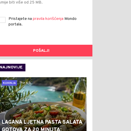
smije biti više od 25 MB.
Pristajete na
pravila korišćenja
Mondo
portala.
POŠALJI
NAJNOVIJE
0
Pre 6 h
KUHINJA
LAGANA LJETNA PASTA SALATA
GOTOVA ZA 20 MINUTA: