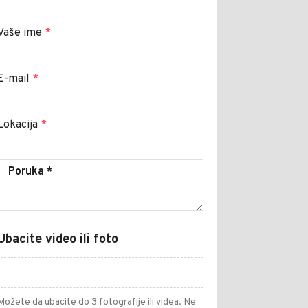
Vaše ime
*
E-mail
*
Lokacija
*
Ubacite video ili foto
Možete da ubacite do 3 fotografije ili videa. Ne