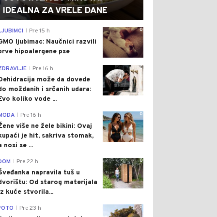
IDEALNA ZA VRELE DANE
0
LJUBIMCI
Pre 15 h
|
GMO ljubimac: Naučnici razvili
prve hipoalergene pse
0
ZDRAVLJE
Pre 16 h
|
Dehidracija može da dovede
do moždanih i srčanih udara:
Evo koliko vode ...
0
MODA
Pre 16 h
|
Žene više ne žele bikini: Ovaj
kupaći je hit, sakriva stomak,
a nosi se ...
0
DOM
Pre 22 h
|
Šveđanka napravila tuš u
dvorištu: Od starog materijala
iz kuće stvorila...
0
FOTO
Pre 23 h
|