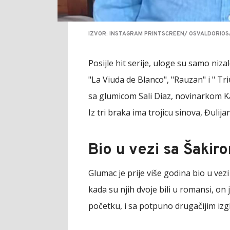
IZVOR: INSTAGRAM PRINTSCREEN/ OSVALDORIO
Posijle hit serije, uloge su samo niza
"La Viuda de Blanco", "Rauzan" i " T
sa glumicom Sali Diaz, novinarkom K
Iz tri braka ima trojicu sinova, Đulija
Bio u vezi sa Šakir
Glumac je prije više godina bio u ve
kada su njih dvoje bili u romansi, on
početku, i sa potpuno drugačijim iz