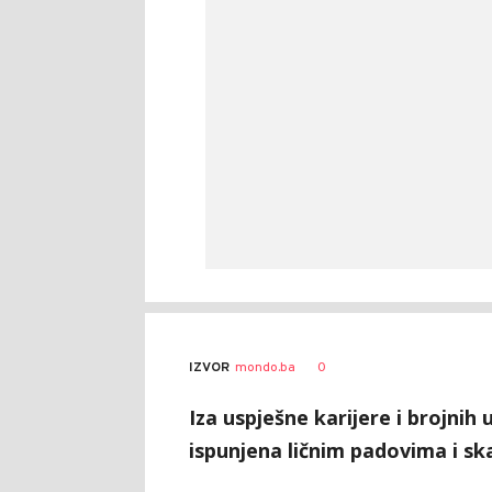
0
IZVOR
mondo.ba
Iza uspješne karijere i brojnih 
ispunjena ličnim padovima i sk