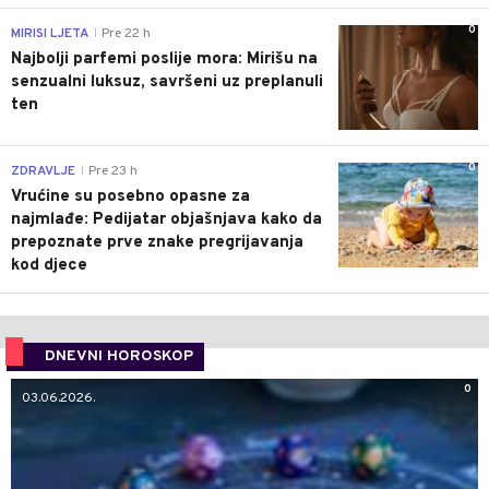
0
MIRISI LJETA
Pre 22 h
|
Najbolji parfemi poslije mora: Mirišu na
senzualni luksuz, savršeni uz preplanuli
ten
0
ZDRAVLJE
Pre 23 h
|
Vrućine su posebno opasne za
najmlađe: Pedijatar objašnjava kako da
prepoznate prve znake pregrijavanja
kod djece
DNEVNI HOROSKOP
0
03.06.2026.