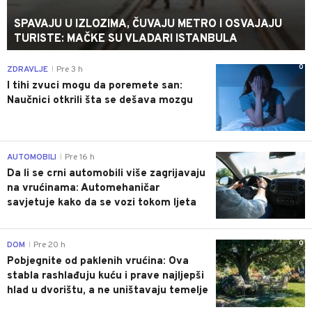
SPAVAJU U IZLOZIMA, ČUVAJU METRO I OSVAJAJU
TURISTE: MAČKE SU VLADARI ISTANBULA
0
ZDRAVLJE
Pre 3 h
|
I tihi zvuci mogu da poremete san:
Naučnici otkrili šta se dešava mozgu
0
AUTOMOBILI
Pre 16 h
|
Da li se crni automobili više zagrijavaju
na vrućinama: Automehaničar
savjetuje kako da se vozi tokom ljeta
0
DOM
Pre 20 h
|
Pobjegnite od paklenih vrućina: Ova
stabla rashlađuju kuću i prave najljepši
hlad u dvorištu, a ne uništavaju temelje