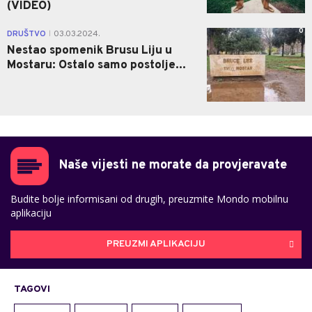
(VIDEO)
0
DRUŠTVO
03.03.2024.
|
Nestao spomenik Brusu Liju u
Mostaru: Ostalo samo postolje...
Naše vijesti ne morate da provjeravate
Budite bolje informisani od drugih, preuzmite Mondo mobilnu
aplikaciju
PREUZMI APLIKACIJU
TAGOVI