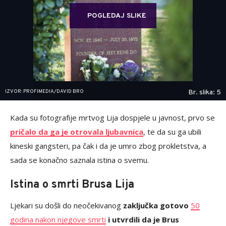
POGLEDAJ SLIKE
IZVOR: PROFIMEDIA/DAVID BRO
Br. slika: 5
Kada su fotografije mrtvog Lija dospjele u javnost, prvo se
pričalo da ga je otrovala ljubavnica
, te da su ga ubili
kineski gangsteri, pa čak i da je umro zbog prokletstva, a
sada se konačno saznala istina o svemu.
Istina o smrti Brusa Lija
Ljekari su došli do neočekivanog
zaključka gotovo
50
godina nakon njegove smrti
i utvrdili da je Brus