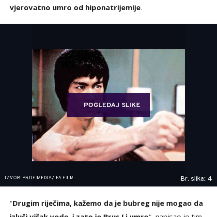
vjerovatno umro od hiponatrijemije
.
POGLEDAJ SLIKE
IZVOR: PROFIMEDIA/IFA FILM
Br. slika: 4
"
Drugim riječima, kažemo da je bubreg nije mogao da
izluči višak vode, i zato je Brus Li umro
", napisao je tim