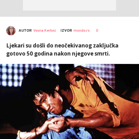
AUTOR
Vesna Kerkez
0
IZVOR
mondo.rs
Ljekari su došli do neočekivanog zaključka
gotovo 50 godina nakon njegove smrti.