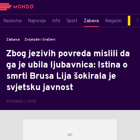
Naslovna
Najnovije
Info
Sport
Zabava
Magazin
M
Zabava
Zvijezde i tračevi
Zbog jezivih povreda mislili da
ga je ubila ljubavnica: Istina o
smrti Brusa Lija šokirala je
svjetsku javnost
27.11.2025. / 07:15