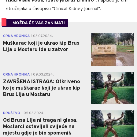
stručnjaka u časopisu "Clinical Kidney Journal".
MOŽDA ĆE VAS ZANIMATI
0
CRNA HRONIKA
03.07.2024.
|
Muškarac koji je ukrao kip Brus
Lija u Mostaru ide u zatvor
0
CRNA HRONIKA
09.03.2024.
|
ZAVRŠENA ISTRAGA: Otkriveno
ko je muškarac koji je ukrao kip
Brus Lija u Mostaru
0
DRUŠTVO
05.03.2024.
|
Od Brusa Lija ni traga ni glasa,
Mostarci ostavljali svijeće na
mjestu gdje je bio spomenik