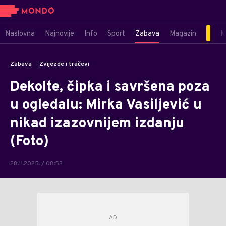
Naslovna
Najnovije
Info
Sport
Zabava
Magazin
M
Zabava
Zvijezde i tračevi
Dekolte, čipka i savršena poza
u ogledalu: Mirka Vasiljević u
nikad izazovnijem izdanju
(Foto)
28.11.2025. / 08:52