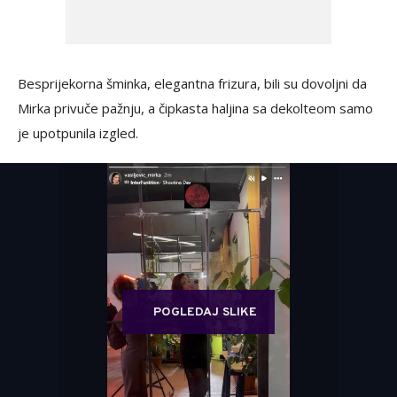
Besprijekorna šminka, elegantna frizura, bili su dovoljni da
Mirka privuče pažnju, a čipkasta haljina sa dekolteom samo
je upotpunila izgled.
POGLEDAJ SLIKE