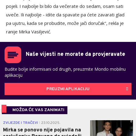
pojeli. I najbolje bi bilo da večerate do sedam, osam sati
uveče. Ili najbolje - idite da spavate pa ćete zavarati glad
pa ujutru, kada se probudite, može jači doručak", rekla je
ranije Mirka Vasiljević.
Naše vijesti ne morate da provjeravate
Budite bolje informisani od drugih, preuzmite Mondo mobilnu
aplikaciju
PREUZMI APLIKACIJU
MOŽDA ĆE VAS ZANIMATI
0
ZVIJEZDE I TRAČEVI
23.10.2025.
|
Mirka se ponovo nije pojavila na