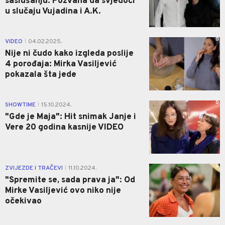
saslušanju: Pozvana da svjedoči
u slučaju Vujadina i A.K.
0
VIDEO
04.02.2025.
|
Nije ni čudo kako izgleda poslije
4 porođaja: Mirka Vasiljević
pokazala šta jede
0
SHOWTIME
15.10.2024.
|
"Gde je Maja": Hit snimak Janje i
Vere 20 godina kasnije VIDEO
0
ZVIJEZDE I TRAČEVI
11.10.2024.
|
"Spremite se, sada prava ja": Od
Mirke Vasiljević ovo niko nije
očekivao