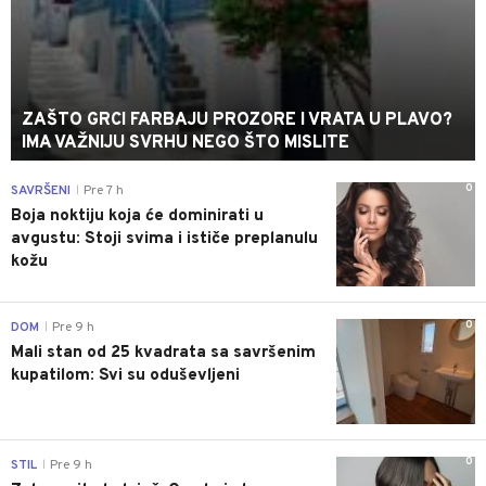
ZAŠTO GRCI FARBAJU PROZORE I VRATA U PLAVO?
IMA VAŽNIJU SVRHU NEGO ŠTO MISLITE
0
SAVRŠENI
Pre 7 h
|
Boja noktiju koja će dominirati u
avgustu: Stoji svima i ističe preplanulu
kožu
0
DOM
Pre 9 h
|
Mali stan od 25 kvadrata sa savršenim
kupatilom: Svi su oduševljeni
0
STIL
Pre 9 h
|