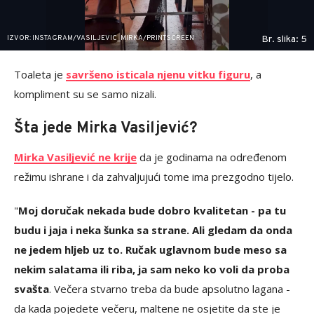
IZVOR: INSTAGRAM/VASILJEVIC_MIRKA/PRINTSCREEN
Br. slika: 5
Toaleta je
savršeno isticala njenu vitku figuru
, a
kompliment su se samo nizali.
Šta jede Mirka Vasiljević?
Mirka Vasiljević ne krije
da je godinama na određenom
režimu ishrane i da zahvaljujući tome ima prezgodno tijelo.
"
Moj doručak nekada bude dobro kvalitetan - pa tu
budu i jaja i neka šunka sa strane. Ali gledam da onda
ne jedem hljeb uz to. Ručak uglavnom bude meso sa
nekim salatama ili riba, ja sam neko ko voli da proba
svašta
. Večera stvarno treba da bude apsolutno lagana -
da kada pojedete večeru, maltene ne osjetite da ste je