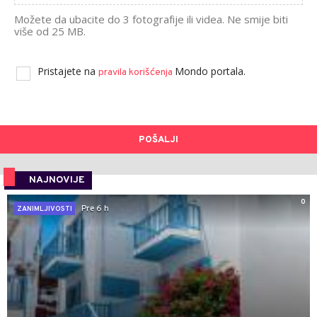
Možete da ubacite do 3 fotografije ili videa. Ne smije biti
više od 25 MB.
Pristajete na
Mondo portala.
pravila korišćenja
POŠALJI
NAJNOVIJE
0
Pre 6 h
ZANIMLJIVOSTI