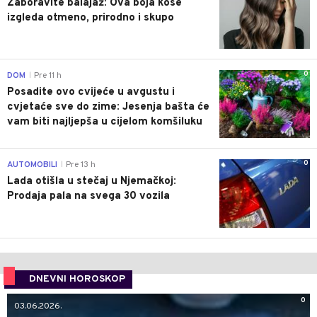
Zaboravite balajaž: Ova boja kose
izgleda otmeno, prirodno i skupo
0
DOM
Pre 11 h
|
Posadite ovo cvijeće u avgustu i
cvjetaće sve do zime: Jesenja bašta će
vam biti najljepša u cijelom komšiluku
0
AUTOMOBILI
Pre 13 h
|
Lada otišla u stečaj u Njemačkoj:
Prodaja pala na svega 30 vozila
DNEVNI HOROSKOP
0
03.06.2026.