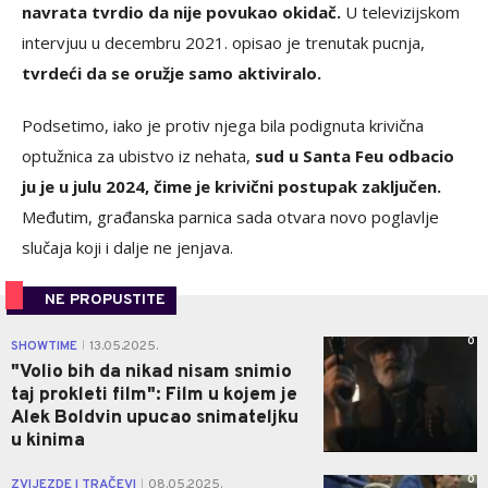
navrata tvrdio da nije povukao okidač.
U televizijskom
intervjuu u decembru 2021. opisao je trenutak pucnja,
tvrdeći da se oružje samo aktiviralo.
Podsetimo, iako je protiv njega bila podignuta krivična
optužnica za ubistvo iz nehata,
sud u Santa Feu odbacio
ju je u julu 2024, čime je krivični postupak zaključen.
Međutim, građanska parnica sada otvara novo poglavlje
slučaja koji i dalje ne jenjava.
NE PROPUSTITE
0
SHOWTIME
13.05.2025.
|
"Volio bih da nikad nisam snimio
taj prokleti film": Film u kojem je
Alek Boldvin upucao snimateljku
u kinima
0
ZVIJEZDE I TRAČEVI
08.05.2025.
|