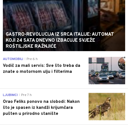
GASTRO-REVOLUCIJA IZ SRCA ITALIJE: AUTOMAT
KOJI 24 SATA DNEVNO IZBACUJE SVJEŽE
ROŠTILJSKE RAŽNJIĆE
0
AUTOMOBILI
Pre 6 h
|
Vodič za mali servis: Sve što treba da
znate o motornom ulju i filterima
0
LJUBIMCI
Pre 7 h
|
Orao Feliks ponovo na slobodi: Nakon
što je spasen iz kandži krijumčara
pušten u prirodno stanište