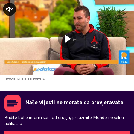
zvuk
IZVOR: KURIR TELEVIZIJA
Naše vijesti ne morate da provjeravate
Budite bolje informisani od drugih, preuzmite Mondo mobilnu
aplikaciju