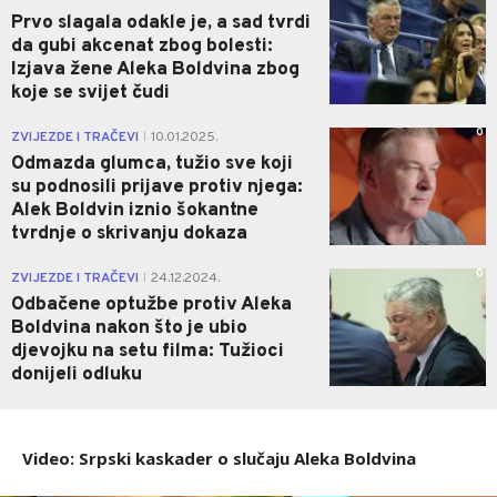
Prvo slagala odakle je, a sad tvrdi
da gubi akcenat zbog bolesti:
Izjava žene Aleka Boldvina zbog
koje se svijet čudi
0
ZVIJEZDE I TRAČEVI
10.01.2025.
|
Odmazda glumca, tužio sve koji
su podnosili prijave protiv njega:
Alek Boldvin iznio šokantne
tvrdnje o skrivanju dokaza
0
ZVIJEZDE I TRAČEVI
24.12.2024.
|
Odbačene optužbe protiv Aleka
Boldvina nakon što je ubio
djevojku na setu filma: Tužioci
donijeli odluku
Video: Srpski kaskader o slučaju Aleka Boldvina