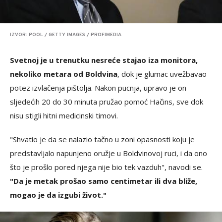
IZVOR: POOL / GETTY IMAGES / PROFIMEDIA
Svetnoj je u trenutku nesreće stajao iza monitora,
nekoliko metara od Boldvina
, dok je glumac uvežbavao
potez izvlačenja pištolja. Nakon pucnja, upravo je on
sljedećih 20 do 30 minuta pružao pomoć Hačins, sve dok
nisu stigli hitni medicinski timovi.
"Shvatio je da se nalazio tačno u zoni opasnosti koju je
predstavljalo napunjeno oružje u Boldvinovoj ruci, i da ono
što je prošlo pored njega nije bio tek vazduh", navodi se.
"Da je metak prošao samo centimetar ili dva bliže,
mogao je da izgubi život."