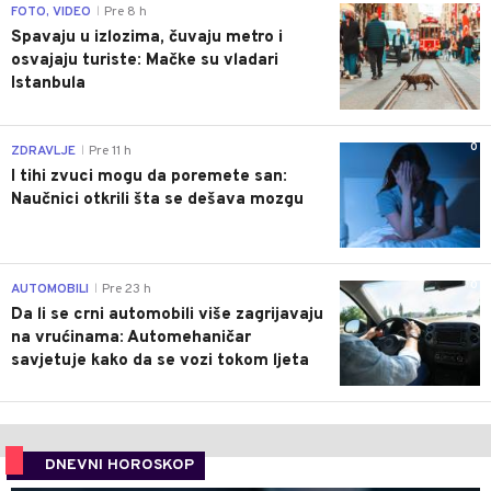
0
FOTO, VIDEO
Pre 8 h
|
Spavaju u izlozima, čuvaju metro i
osvajaju turiste: Mačke su vladari
Istanbula
0
ZDRAVLJE
Pre 11 h
|
I tihi zvuci mogu da poremete san:
Naučnici otkrili šta se dešava mozgu
0
AUTOMOBILI
Pre 23 h
|
Da li se crni automobili više zagrijavaju
na vrućinama: Automehaničar
savjetuje kako da se vozi tokom ljeta
DNEVNI HOROSKOP