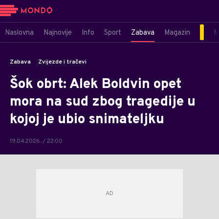
Naslovna
Najnovije
Info
Sport
Zabava
Magazin
M
Zabava
Zvijezde i tračevi
Šok obrt: Alek Boldvin opet
mora na sud zbog tragedije u
kojoj je ubio snimateljku
19.04.2026. / 22:00