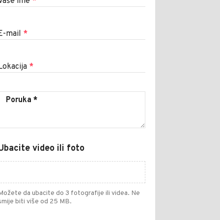
Vaše ime
*
E-mail
*
Lokacija
*
Ubacite video ili foto
Možete da ubacite do 3 fotografije ili videa. Ne
smije biti više od 25 MB.