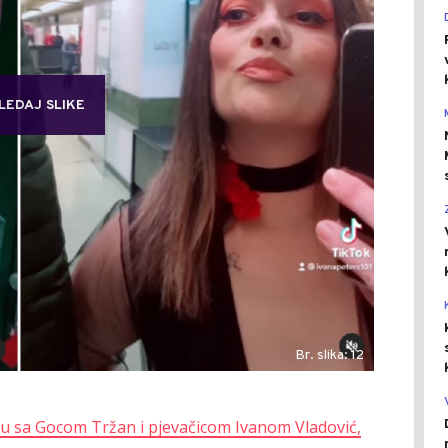
LEDAJ SLIKE
Br. slika: 12
u sa Gocom Tržan i pjevačicom Ivanom Vladović,