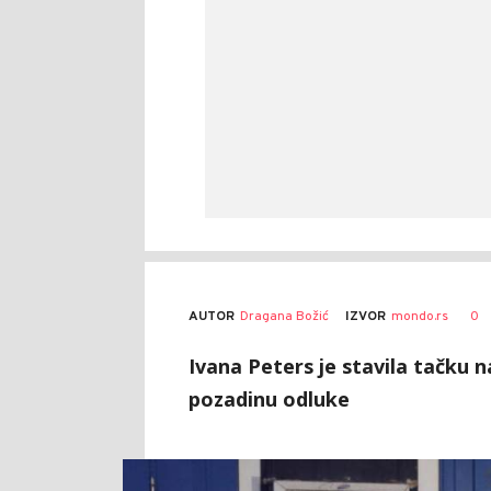
AUTOR
Dragana Božić
0
IZVOR
mondo.rs
Ivana Peters je stavila tačku na
pozadinu odluke