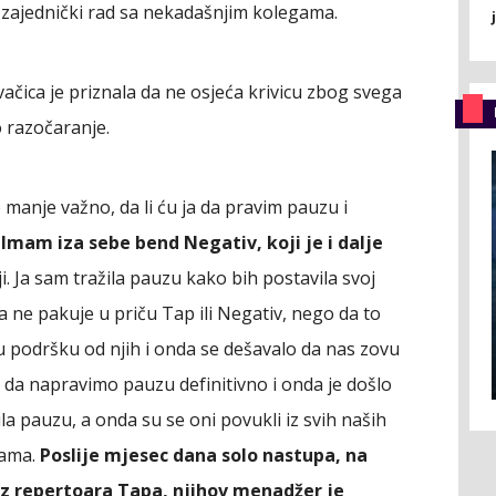
na zajednički rad sa nekadašnjim kolegama.
ačica je priznala da ne osjeća krivicu zbog svega
o razočaranje.
je manje važno, da li ću ja da pravim pauzu i
.
Imam iza sebe bend Negativ, koji je i dalje
i. Ja sam tražila pauzu kako bih postavila svoj
a ne pakuje u priču Tap ili Negativ, nego da to
u podršku od njih i onda se dešavalo da nas zovu
 da napravimo pauzu definitivno i onda je došlo
la pauzu, a onda su se oni povukli iz svih naših
sama.
Poslije mjesec dana solo nastupa, na
iz repertoara Tapa, njihov menadžer je