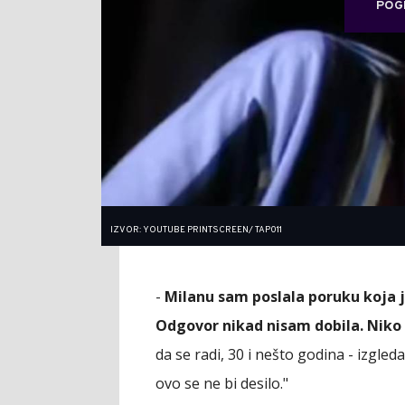
POG
IZVOR: YOUTUBE PRINTSCREEN/ TAP011
-
Milanu sam poslala poruku koja je
Odgovor nikad nisam dobila. Niko 
da se radi, 30 i nešto godina - izgleda 
ovo se ne bi desilo."