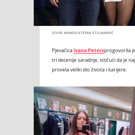
IZVOR: MONDO/STEFAN STOJANOVIĆ
Pjevačica
Ivana Peters
progovorila j
tri decenije saradnje, ističući da je n
provela veliki dio života i karijere.