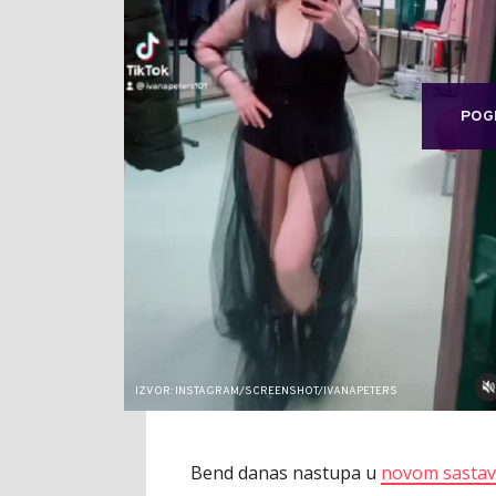
POG
IZVOR: INSTAGRAM/SCREENSHOT/IVANAPETERS
Bend danas nastupa u
novom sastav