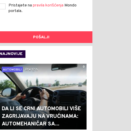
Pristajete na
pravila korišćenja
Mondo
portala.
POŠALJI
NAJNOVIJE
0
Pre 12 h
AUTOMOBILI
DA LI SE CRNI AUTOMOBILI VIŠE
ZAGRIJAVAJU NA VRUĆINAMA:
AUTOMEHANIČAR SA...