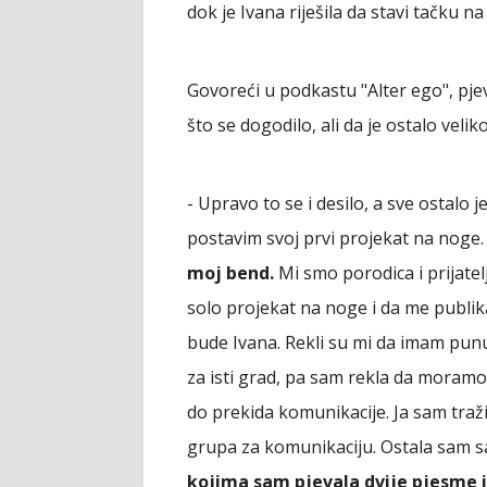
dok je Ivana riješila da stavi tačku 
Govoreći u podkastu "Alter ego", pjev
što se dogodilo, ali da je ostalo velik
- Upravo to se i desilo, a sve ostalo 
postavim svoj prvi projekat na noge
moj bend.
Mi smo porodica i prijatelj
solo projekat na noge i da me publik
bude Ivana. Rekli su mi da imam pun
za isti grad, pa sam rekla da moramo
do prekida komunikacije. Ja sam traži
grupa za komunikaciju. Ostala sam 
kojima sam pjevala dvije pjesme 