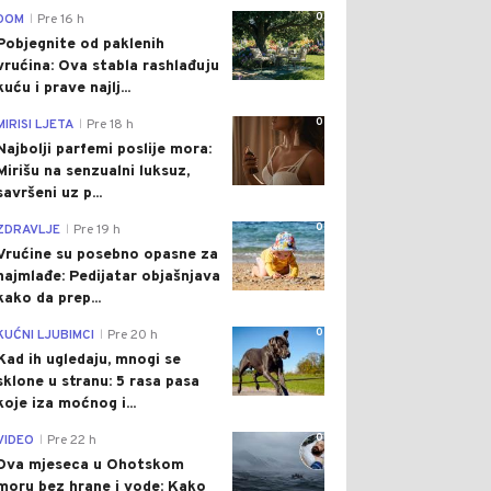
0
DOM
Pre 16 h
|
Pobjegnite od paklenih
vrućina: Ova stabla rashlađuju
kuću i prave najlj...
0
MIRISI LJETA
Pre 18 h
|
Najbolji parfemi poslije mora:
Mirišu na senzualni luksuz,
savršeni uz p...
0
ZDRAVLJE
Pre 19 h
|
Vrućine su posebno opasne za
najmlađe: Pedijatar objašnjava
kako da prep...
0
KUĆNI LJUBIMCI
Pre 20 h
|
Kad ih ugledaju, mnogi se
sklone u stranu: 5 rasa pasa
koje iza moćnog i...
0
VIDEO
Pre 22 h
|
Dva mjeseca u Ohotskom
moru bez hrane i vode: Kako