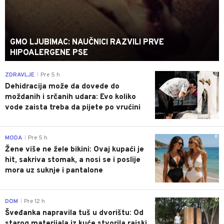
GMO LJUBIMAC: NAUČNICI RAZVILI PRVE
HIPOALERGENE PSE
0
ZDRAVLJE
Pre 5 h
|
Dehidracija može da dovede do
moždanih i srčanih udara: Evo koliko
vode zaista treba da pijete po vrućini
0
MODA
Pre 5 h
|
Žene više ne žele bikini: Ovaj kupaći je
hit, sakriva stomak, a nosi se i poslije
mora uz suknje i pantalone
0
DOM
Pre 12 h
|
Šveđanka napravila tuš u dvorištu: Od
starog materijala iz kuće stvorila rajski