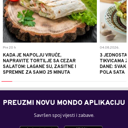
Pre 20 h
04.08.2026.
KADA JE NAPOLJU VRUĆE,
3 JEDNOSTA
NAPRAVITE TORTILJE SA CEZAR
TIKVICAMA 
SALATOM: LAGANE SU, ZASITNE I
DANE: SVAKI
SPREMNE ZA SAMO 25 MINUTA
POLA SATA
PREUZMI NOVU MONDO APLIKACIJU
Savršen spoj vijesti i zabave.