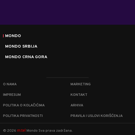
MONDO
MONDO SRBIJA
MONDO CRNA GORA
O NAMA
MARKETING
IMPRESUM
KONTAKT
POLITIKA O KOLAČIĆIMA
ARHIVA
POLITIKA PRIVATNOSTI
PRAVILA I USLOVI KORIŠĆENJA
m:tel
©
2026
Mondo
Sva prava zadržana.