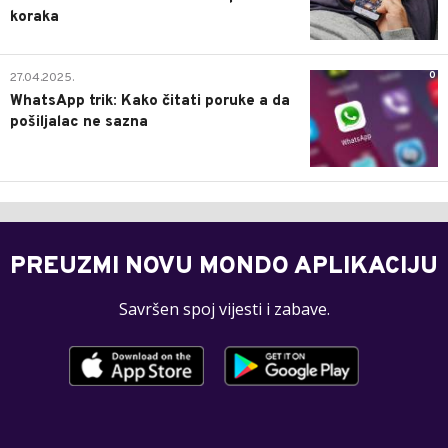
koraka
0
27.04.2025.
WhatsApp trik: Kako čitati poruke a da
pošiljalac ne sazna
PREUZMI NOVU MONDO APLIKACIJU
Savršen spoj vijesti i zabave.