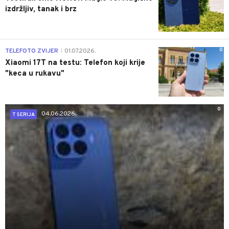
izdržljiv, tanak i brz
0
TELEFOTO ZVIJER
01.07.2026.
|
Xiaomi 17T na testu: Telefon koji krije
"keca u rukavu"
0
04.06.2026.
T SERIJA