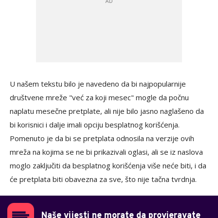
U našem tekstu bilo je navedeno da bi najpopularnije
društvene mreže "već za koji mesec" mogle da počnu
naplatu mesečne pretplate, ali nije bilo jasno naglašeno da
bi korisnici i dalje imali opciju besplatnog korišćenja.
Pomenuto je da bi se pretplata odnosila na verzije ovih
mreža na kojima se ne bi prikazivali oglasi, ali se iz naslova
moglo zaključiti da besplatnog korišćenja više neće biti, i da
će pretplata biti obavezna za sve, što nije tačna tvrdnja.
Naše vijesti ne morate da provjeravate