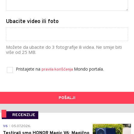
Ubacite video ili foto
Možete da ubacite do 3 fotografije ili videa. Ne smije biti
više od 25 MB.
Pristajete na
Mondo portala.
pravila korišćenja
POŠALJI
RECENZIJE
0
V6
05.07.2026.
|
Testirali smo HONOR Magic V6: Magično