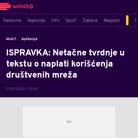
Naslovna
Najnovije
Info
Sport
Zabava
Magazin
M
MobIT
Aplikacije
ISPRAVKA: Netačne tvrdnje u
tekstu o naplati korišćenja
društvenih mreža
03.10.2023. / 13:28