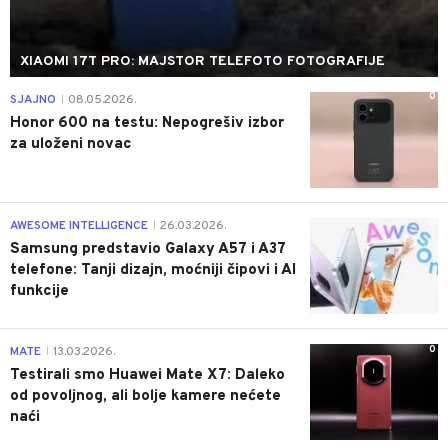
XIAOMI 17T PRO: MAJSTOR TELEFOTO FOTOGRAFIJE
0
SJAJNO
08.05.2026.
|
Honor 600 na testu: Nepogrešiv izbor
za uloženi novac
0
AWESOME INTELLIGENCE
26.03.2026.
|
Samsung predstavio Galaxy A57 i A37
telefone: Tanji dizajn, moćniji čipovi i AI
funkcije
0
MATE
13.03.2026.
|
Testirali smo Huawei Mate X7: Daleko
od povoljnog, ali bolje kamere nećete
naći