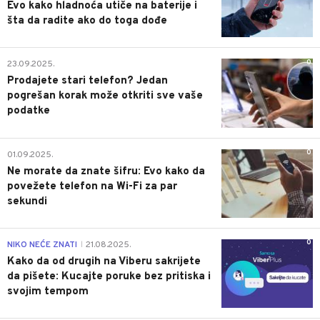
Evo kako hladnoća utiče na baterije i
šta da radite ako do toga dođe
0
23.09.2025.
Prodajete stari telefon? Jedan
pogrešan korak može otkriti sve vaše
podatke
0
01.09.2025.
Ne morate da znate šifru: Evo kako da
povežete telefon na Wi-Fi za par
sekundi
0
NIKO NEĆE ZNATI
21.08.2025.
|
Kako da od drugih na Viberu sakrijete
da pišete: Kucajte poruke bez pritiska i
svojim tempom