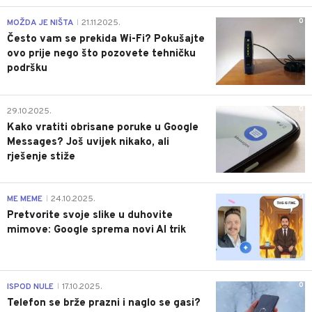
0
MOŽDA JE NIŠTA
21.11.2025.
|
Često vam se prekida Wi-Fi? Pokušajte
ovo prije nego što pozovete tehničku
podršku
0
29.10.2025.
Kako vratiti obrisane poruke u Google
Messages? Još uvijek nikako, ali
rješenje stiže
0
ME MEME
24.10.2025.
|
Pretvorite svoje slike u duhovite
mimove: Google sprema novi AI trik
0
ISPOD NULE
17.10.2025.
|
Telefon se brže prazni i naglo se gasi?