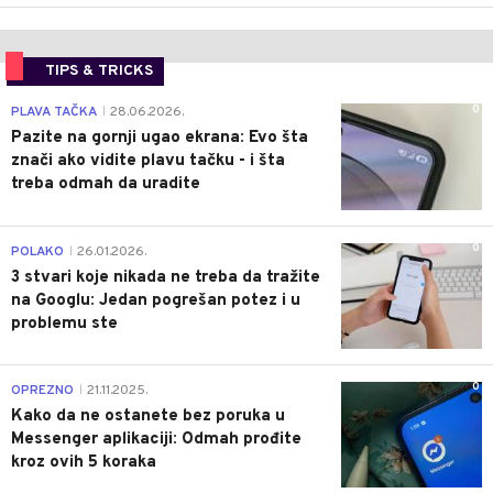
TIPS & TRICKS
0
PLAVA TAČKA
28.06.2026.
|
Pazite na gornji ugao ekrana: Evo šta
znači ako vidite plavu tačku - i šta
treba odmah da uradite
0
POLAKO
26.01.2026.
|
3 stvari koje nikada ne treba da tražite
na Googlu: Jedan pogrešan potez i u
problemu ste
0
OPREZNO
21.11.2025.
|
Kako da ne ostanete bez poruka u
Messenger aplikaciji: Odmah prođite
kroz ovih 5 koraka