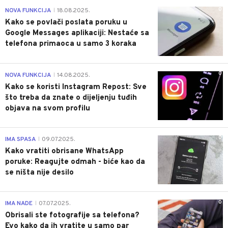
0
NOVA FUNKCIJA
18.08.2025.
|
Kako se povlači poslata poruku u
Google Messages aplikaciji: Nestaće sa
telefona primaoca u samo 3 koraka
0
NOVA FUNKCIJA
14.08.2025.
|
Kako se koristi Instagram Repost: Sve
što treba da znate o dijeljenju tuđih
objava na svom profilu
0
IMA SPASA
09.07.2025.
|
Kako vratiti obrisane WhatsApp
poruke: Reagujte odmah - biće kao da
se ništa nije desilo
0
IMA NADE
07.07.2025.
|
Obrisali ste fotografije sa telefona?
Evo kako da ih vratite u samo par