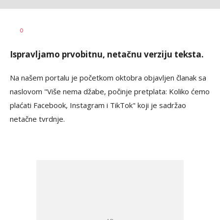
Miloš B.
AUTOR
0
Jovanović
Ispravljamo prvobitnu, netačnu verziju teksta.
Na našem portalu je početkom oktobra objavljen članak sa
naslovom "Više nema džabe, počinje pretplata: Koliko ćemo
plaćati Facebook, Instagram i TikTok" koji je sadržao
netačne tvrdnje.