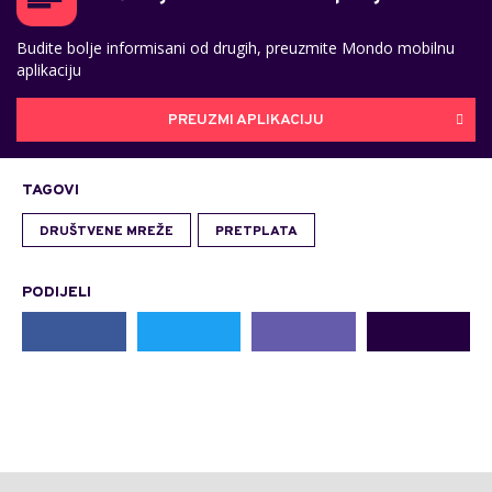
Budite bolje informisani od drugih, preuzmite Mondo mobilnu
aplikaciju
PREUZMI APLIKACIJU
TAGOVI
DRUŠTVENE MREŽE
PRETPLATA
PODIJELI