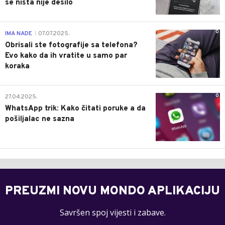
se ništa nije desilo
0
IMA NADE
07.07.2025.
|
Obrisali ste fotografije sa telefona?
Evo kako da ih vratite u samo par
koraka
0
27.04.2025.
WhatsApp trik: Kako čitati poruke a da
pošiljalac ne sazna
PREUZMI NOVU MONDO APLIKACIJU
Savršen spoj vijesti i zabave.