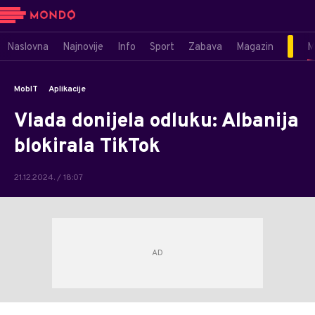
Naslovna
Najnovije
Info
Sport
Zabava
Magazin
M
MobIT
Aplikacije
Vlada donijela odluku: Albanija
blokirala TikTok
21.12.2024. / 18:07