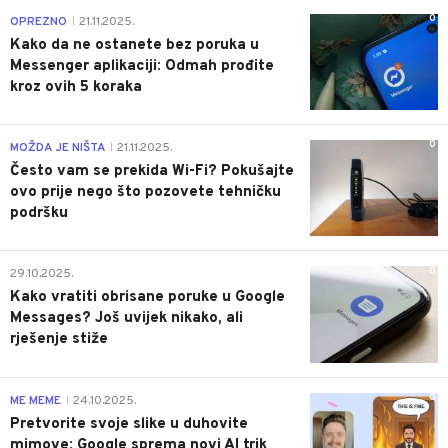
0
OPREZNO
21.11.2025.
|
Kako da ne ostanete bez poruka u
Messenger aplikaciji: Odmah prođite
kroz ovih 5 koraka
0
MOŽDA JE NIŠTA
21.11.2025.
|
Često vam se prekida Wi-Fi? Pokušajte
ovo prije nego što pozovete tehničku
podršku
0
29.10.2025.
Kako vratiti obrisane poruke u Google
Messages? Još uvijek nikako, ali
rješenje stiže
0
ME MEME
24.10.2025.
|
Pretvorite svoje slike u duhovite
mimove: Google sprema novi AI trik