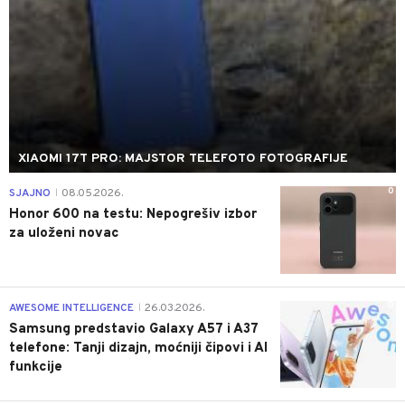
XIAOMI 17T PRO: MAJSTOR TELEFOTO FOTOGRAFIJE
0
SJAJNO
08.05.2026.
|
Honor 600 na testu: Nepogrešiv izbor
za uloženi novac
0
AWESOME INTELLIGENCE
26.03.2026.
|
Samsung predstavio Galaxy A57 i A37
telefone: Tanji dizajn, moćniji čipovi i AI
funkcije