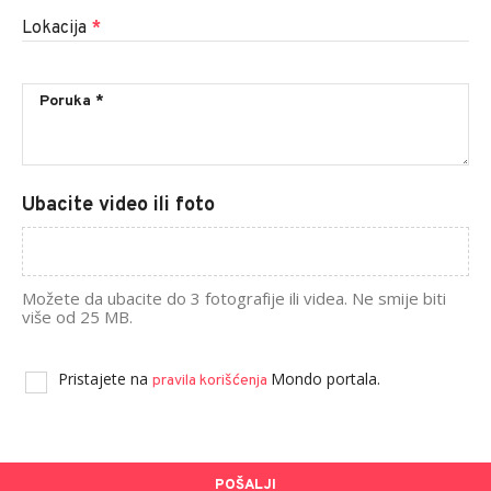
Lokacija
*
Ubacite video ili foto
Možete da ubacite do 3 fotografije ili videa. Ne smije biti
više od 25 MB.
Pristajete na
Mondo portala.
pravila korišćenja
POŠALJI