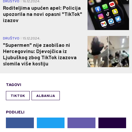
0
DRUŠTVO
16.12.2024.
|
Roditeljima upućen apel: Policija
upozorila na novi opasni "TikTok"
izazov
0
DRUŠTVO
15.12.2024.
|
"Supermen" nije zaobišao ni
Hercegovinu: Djevojčica iz
Ljubuškog zbog TikTok izazova
slomila više kostiju
TAGOVI
TIKTOK
ALBANIJA
PODIJELI