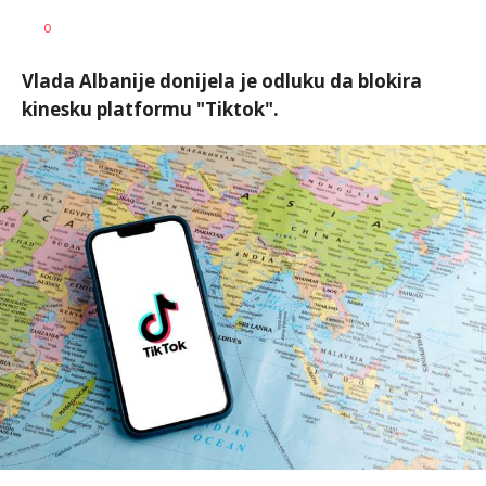
Nikolina
AUTOR
0
Damjanić
Vlada Albanije donijela je odluku da blokira
kinesku platformu "Tiktok".