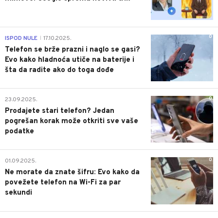
0
ISPOD NULE
17.10.2025.
|
Telefon se brže prazni i naglo se gasi?
Evo kako hladnoća utiče na baterije i
šta da radite ako do toga dođe
0
23.09.2025.
Prodajete stari telefon? Jedan
pogrešan korak može otkriti sve vaše
podatke
0
01.09.2025.
Ne morate da znate šifru: Evo kako da
povežete telefon na Wi-Fi za par
sekundi