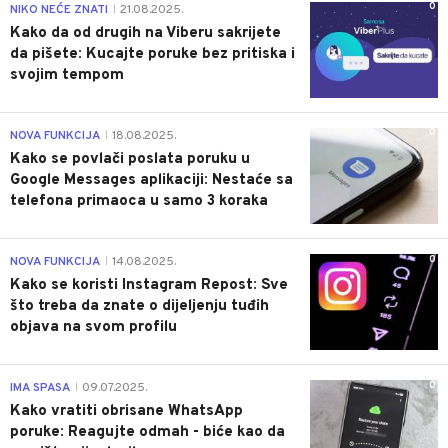
0
NIKO NEĆE ZNATI
21.08.2025.
|
Kako da od drugih na Viberu sakrijete
da pišete: Kucajte poruke bez pritiska i
svojim tempom
0
NOVA FUNKCIJA
18.08.2025.
|
Kako se povlači poslata poruku u
Google Messages aplikaciji: Nestaće sa
telefona primaoca u samo 3 koraka
0
NOVA FUNKCIJA
14.08.2025.
|
Kako se koristi Instagram Repost: Sve
što treba da znate o dijeljenju tuđih
objava na svom profilu
0
IMA SPASA
09.07.2025.
|
Kako vratiti obrisane WhatsApp
poruke: Reagujte odmah - biće kao da