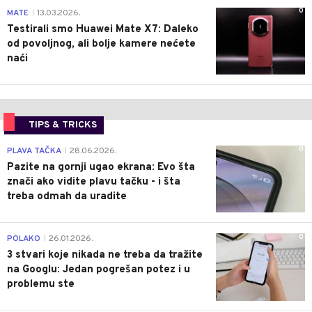
0
MATE
13.03.2026.
|
Testirali smo Huawei Mate X7: Daleko
od povoljnog, ali bolje kamere nećete
naći
TIPS & TRICKS
0
PLAVA TAČKA
28.06.2026.
|
Pazite na gornji ugao ekrana: Evo šta
znači ako vidite plavu tačku - i šta
treba odmah da uradite
0
POLAKO
26.01.2026.
|
3 stvari koje nikada ne treba da tražite
na Googlu: Jedan pogrešan potez i u
problemu ste