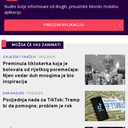
Budite bolje informisani od drugih, preuzmite Mondo mobilnu
aplikaciju
PREUZMI APLIKACIJU
MOŽDA ĆE VAS ZANIMATI
0
ZVIJEZDE I TRAČEVI
19.12.2024.
|
Preminula tiktokerka koja je
bolovala od rijetkog poremećaja:
Njen vedar duh mnogima je bio
inspiracija
0
DAN RAZLIKE
17.12.2024.
|
Posljednja nada za TikTok: Tramp
bi da pomogne, problem je rok