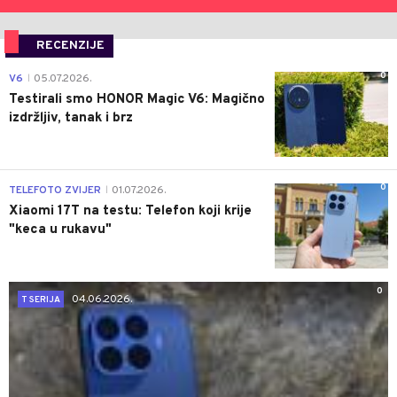
RECENZIJE
0
V6
05.07.2026.
|
Testirali smo HONOR Magic V6: Magično
izdržljiv, tanak i brz
0
TELEFOTO ZVIJER
01.07.2026.
|
Xiaomi 17T na testu: Telefon koji krije
"keca u rukavu"
0
04.06.2026.
T SERIJA