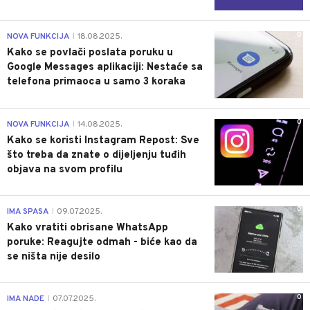
0
NOVA FUNKCIJA
18.08.2025.
|
Kako se povlači poslata poruku u
Google Messages aplikaciji: Nestaće sa
telefona primaoca u samo 3 koraka
0
NOVA FUNKCIJA
14.08.2025.
|
Kako se koristi Instagram Repost: Sve
što treba da znate o dijeljenju tuđih
objava na svom profilu
0
IMA SPASA
09.07.2025.
|
Kako vratiti obrisane WhatsApp
poruke: Reagujte odmah - biće kao da
se ništa nije desilo
0
IMA NADE
07.07.2025.
|