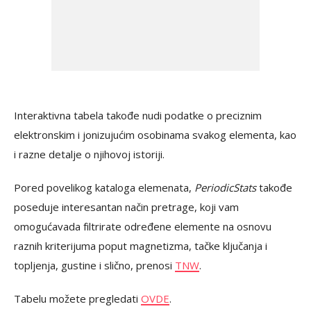
Interaktivna tabela takođe nudi podatke o preciznim
elektronskim i jonizujućim osobinama svakog elementa, kao
i razne detalje o njihovoj istoriji.
Pored povelikog kataloga elemenata,
PeriodicStats
takođe
poseduje interesantan način pretrage, koji vam
omogućavada filtrirate određene elemente na osnovu
raznih kriterijuma poput magnetizma, tačke ključanja i
topljenja, gustine i slično, prenosi
TNW
.
Tabelu možete pregledati
OVDE
.