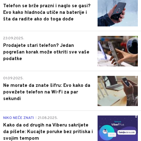
Telefon se brže prazni i naglo se gasi?
Evo kako hladnoća utiče na baterije i
šta da radite ako do toga dođe
0
23.09.2025.
Prodajete stari telefon? Jedan
pogrešan korak može otkriti sve vaše
podatke
0
01.09.2025.
Ne morate da znate šifru: Evo kako da
povežete telefon na Wi-Fi za par
sekundi
0
NIKO NEĆE ZNATI
21.08.2025.
|
Kako da od drugih na Viberu sakrijete
da pišete: Kucajte poruke bez pritiska i
svojim tempom