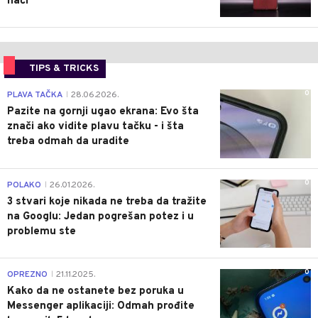
naći
TIPS & TRICKS
0
PLAVA TAČKA
28.06.2026.
|
Pazite na gornji ugao ekrana: Evo šta
znači ako vidite plavu tačku - i šta
treba odmah da uradite
0
POLAKO
26.01.2026.
|
3 stvari koje nikada ne treba da tražite
na Googlu: Jedan pogrešan potez i u
problemu ste
0
OPREZNO
21.11.2025.
|
Kako da ne ostanete bez poruka u
Messenger aplikaciji: Odmah prođite