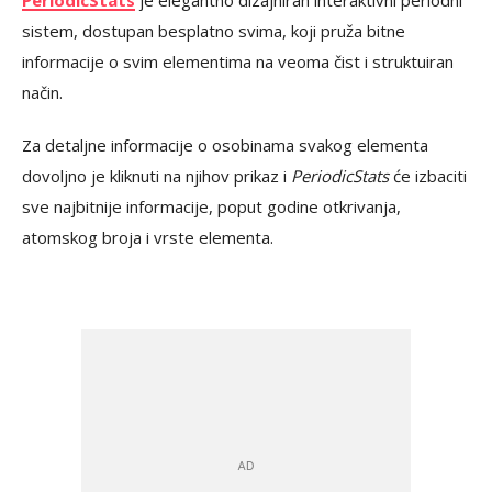
PeriodicStats
je elegantno dizajniran interaktivni periodni
sistem, dostupan besplatno svima, koji pruža bitne
informacije o svim elementima na veoma čist i struktuiran
način.
Za detaljne informacije o osobinama svakog elementa
dovoljno je kliknuti na njihov prikaz i
PeriodicStats
će izbaciti
sve najbitnije informacije, poput godine otkrivanja,
atomskog broja i vrste elementa.