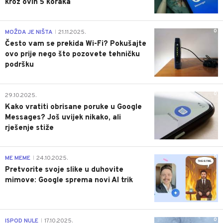
kroz ovih 5 koraka
0
MOŽDA JE NIŠTA
21.11.2025.
|
Često vam se prekida Wi-Fi? Pokušajte
ovo prije nego što pozovete tehničku
podršku
0
29.10.2025.
Kako vratiti obrisane poruke u Google
Messages? Još uvijek nikako, ali
rješenje stiže
0
ME MEME
24.10.2025.
|
Pretvorite svoje slike u duhovite
mimove: Google sprema novi AI trik
0
ISPOD NULE
17.10.2025.
|