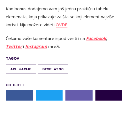
Kao bonus dodajemo vam još jednu praktičnu tabelu
elemenata, koja prikazuje za šta se koji element najviše
koristi. Nju možete videti
OVDE
.
Čekamo vaše komentare ispod vesti i na
Facebook
,
Twitter
i
Instagram
mreži.
TAGOVI
APLIKACIJE
BESPLATNO
PODIJELI