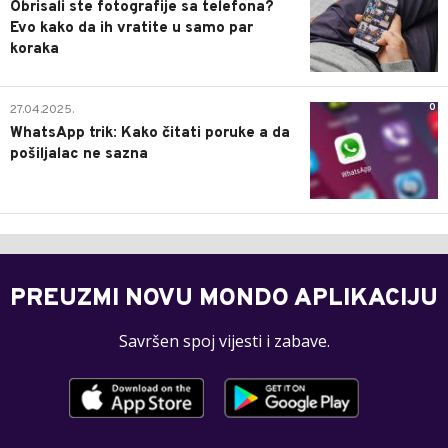
Obrisali ste fotografije sa telefona?
Evo kako da ih vratite u samo par
koraka
0
27.04.2025.
WhatsApp trik: Kako čitati poruke a da
pošiljalac ne sazna
PREUZMI NOVU MONDO APLIKACIJU
Savršen spoj vijesti i zabave.