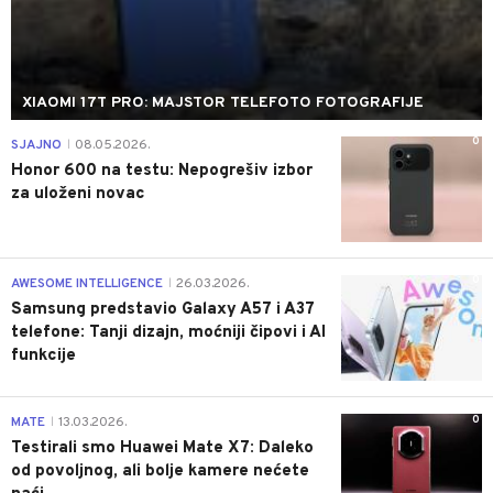
XIAOMI 17T PRO: MAJSTOR TELEFOTO FOTOGRAFIJE
0
SJAJNO
08.05.2026.
|
Honor 600 na testu: Nepogrešiv izbor
za uloženi novac
0
AWESOME INTELLIGENCE
26.03.2026.
|
Samsung predstavio Galaxy A57 i A37
telefone: Tanji dizajn, moćniji čipovi i AI
funkcije
0
MATE
13.03.2026.
|
Testirali smo Huawei Mate X7: Daleko
od povoljnog, ali bolje kamere nećete