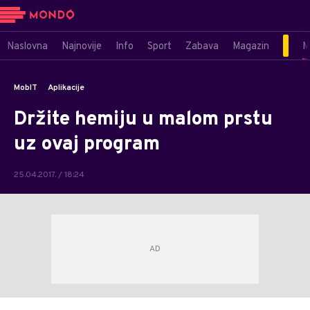
Naslovna
Najnovije
Info
Sport
Zabava
Magazin
M
MobIT
Aplikacije
Držite hemiju u malom prstu
uz ovaj program
25.04.2017. / 18:24