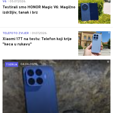
0
V6
05.07.2026.
|
Testirali smo HONOR Magic V6: Magično
izdržljiv, tanak i brz
0
TELEFOTO ZVIJER
01.07.2026.
|
Xiaomi 17T na testu: Telefon koji krije
"keca u rukavu"
0
04.06.2026.
T SERIJA