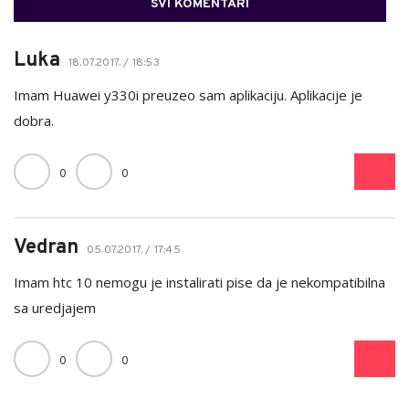
SVI KOMENTARI
Luka
18.07.2017. / 18:53
Imam Huawei y330i preuzeo sam aplikaciju. Aplikacije je
dobra.
0
0
Vedran
05.07.2017. / 17:45
Imam htc 10 nemogu je instalirati pise da je nekompatibilna
sa uredjajem
0
0