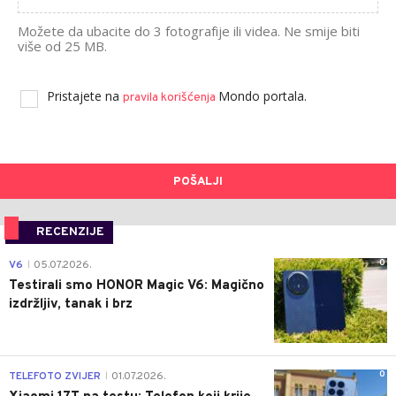
Možete da ubacite do 3 fotografije ili videa. Ne smije biti
više od 25 MB.
Pristajete na
Mondo portala.
pravila korišćenja
POŠALJI
RECENZIJE
0
V6
05.07.2026.
|
Testirali smo HONOR Magic V6: Magično
izdržljiv, tanak i brz
0
TELEFOTO ZVIJER
01.07.2026.
|