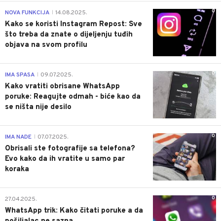
0
NOVA FUNKCIJA
14.08.2025.
|
Kako se koristi Instagram Repost: Sve
što treba da znate o dijeljenju tuđih
objava na svom profilu
0
IMA SPASA
09.07.2025.
|
Kako vratiti obrisane WhatsApp
poruke: Reagujte odmah - biće kao da
se ništa nije desilo
0
IMA NADE
07.07.2025.
|
Obrisali ste fotografije sa telefona?
Evo kako da ih vratite u samo par
koraka
0
27.04.2025.
WhatsApp trik: Kako čitati poruke a da