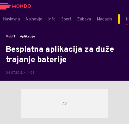
Naslovna
Najnovije
Info
Sport
Zabava
Magazin
M
MobIT
Aplikacije
Besplatna aplikacija za duže
trajanje baterije
04.07.2017. / 14:03