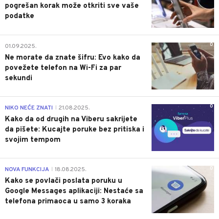
pogrešan korak može otkriti sve vaše
podatke
0
01.09.2025.
Ne morate da znate šifru: Evo kako da
povežete telefon na Wi-Fi za par
sekundi
0
NIKO NEĆE ZNATI
21.08.2025.
|
Kako da od drugih na Viberu sakrijete
da pišete: Kucajte poruke bez pritiska i
svojim tempom
0
NOVA FUNKCIJA
18.08.2025.
|
Kako se povlači poslata poruku u
Google Messages aplikaciji: Nestaće sa
telefona primaoca u samo 3 koraka