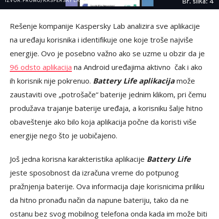
IZVOR: PROMO/KASPERSKY LAB
Br. slika: 4
Rešenje kompanije Kaspersky Lab analizira sve aplikacije
na uređaju korisnika i identifikuje one koje troše najviše
energije. Ovo je posebno važno ako se uzme u obzir da je
96 odsto aplikacija
na Android uređajima aktivno čak i ako
ih korisnik nije pokrenuo.
Battery Life aplikacija
može
zaustaviti ove „potrošače“ baterije jednim klikom, pri čemu
produžava trajanje baterije uređaja, a korisniku šalje hitno
obaveštenje ako bilo koja aplikacija počne da koristi više
energije nego što je uobičajeno.
Još jedna korisna karakteristika aplikacije
Battery Life
jeste sposobnost da izračuna vreme do potpunog
pražnjenja baterije. Ova informacija daje korisnicima priliku
da hitno pronađu način da napune bateriju, tako da ne
ostanu bez svog mobilnog telefona onda kada im može biti