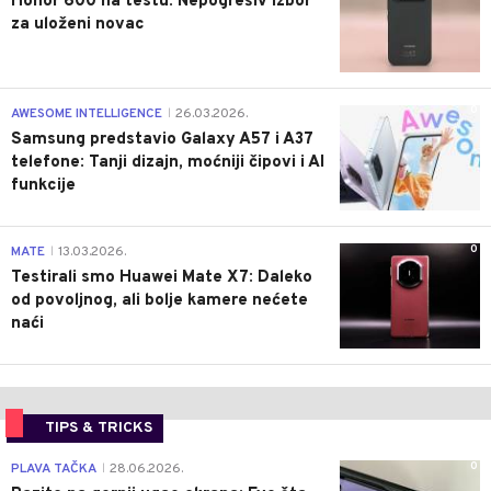
Honor 600 na testu: Nepogrešiv izbor
za uloženi novac
0
AWESOME INTELLIGENCE
26.03.2026.
|
Samsung predstavio Galaxy A57 i A37
telefone: Tanji dizajn, moćniji čipovi i AI
funkcije
0
MATE
13.03.2026.
|
Testirali smo Huawei Mate X7: Daleko
od povoljnog, ali bolje kamere nećete
naći
TIPS & TRICKS
0
PLAVA TAČKA
28.06.2026.
|