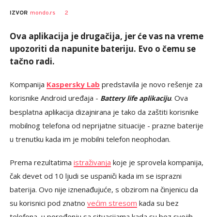
2
IZVOR
mondo.rs
Ova aplikacija je drugačija, jer će vas na vreme
upozoriti da napunite bateriju. Evo o čemu se
tačno radi.
Kompanija
Kaspersky Lab
predstavila je novo rešenje za
korisnike Android uređaja -
. Ova
Battery life aplikaciju
besplatna aplikacija dizajnirana je tako da zaštiti korisnike
mobilnog telefona od neprijatne situacije - prazne baterije
u trenutku kada im je mobilni telefon neophodan.
Prema rezultatima
istraživanja
koje je sprovela kompanija,
čak devet od 10 ljudi se uspaniči kada im se isprazni
baterija. Ovo nije iznenađujuće, s obzirom na činjenicu da
su korisnici pod znatno
većim stresom
kada su bez
telefona, u poređenju sa situacijama kada su bez svojih