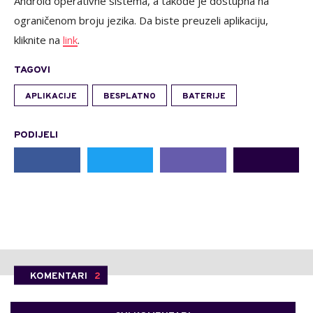
Android operativne sistema, a takođe je dostupna na
ograničenom broju jezika. Da biste preuzeli aplikaciju,
kliknite na
link
.
TAGOVI
APLIKACIJE
BESPLATNO
BATERIJE
PODIJELI
KOMENTARI
2