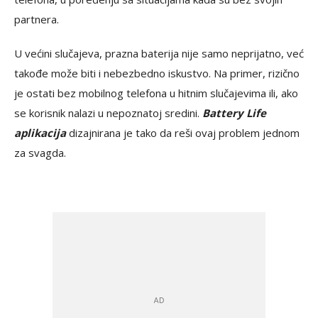
partnera.
U većini slučajeva, prazna baterija nije samo neprijatno, već
takođe može biti i nebezbedno iskustvo. Na primer, rizično
je ostati bez mobilnog telefona u hitnim slučajevima ili, ako
se korisnik nalazi u nepoznatoj sredini.
Battery Life
aplikacija
dizajnirana je tako da reši ovaj problem jednom
za svagda.