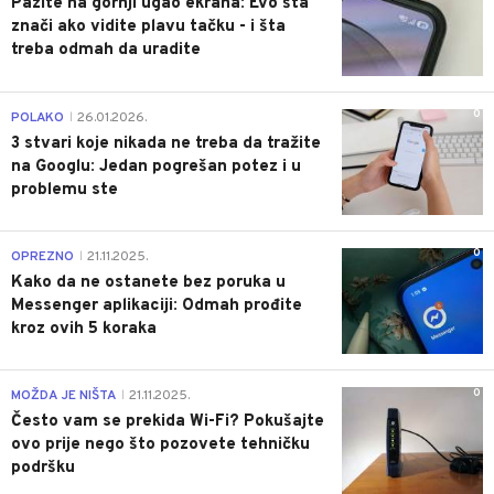
Pazite na gornji ugao ekrana: Evo šta
znači ako vidite plavu tačku - i šta
treba odmah da uradite
0
POLAKO
26.01.2026.
|
3 stvari koje nikada ne treba da tražite
na Googlu: Jedan pogrešan potez i u
problemu ste
0
OPREZNO
21.11.2025.
|
Kako da ne ostanete bez poruka u
Messenger aplikaciji: Odmah prođite
kroz ovih 5 koraka
0
MOŽDA JE NIŠTA
21.11.2025.
|
Često vam se prekida Wi-Fi? Pokušajte
ovo prije nego što pozovete tehničku
podršku