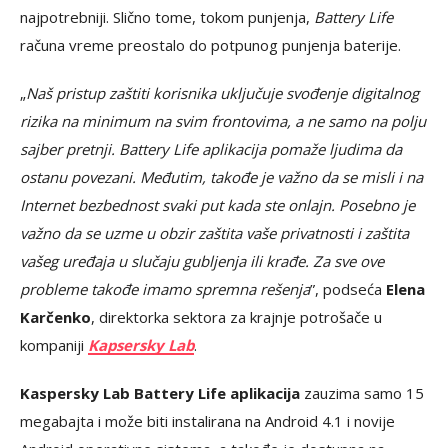
najpotrebniji. Slično tome, tokom punjenja,
Battery Life
računa vreme preostalo do potpunog punjenja baterije.
„
Naš pristup zaštiti korisnika uključuje svođenje digitalnog
rizika na minimum na svim frontovima, a ne samo na polju
sajber pretnji. Battery Life aplikacija pomaže ljudima da
ostanu povezani. Međutim, takođe je važno da se misli i na
Internet bezbednost svaki put kada ste onlajn. Posebno je
važno da se uzme u obzir zaštita vaše privatnosti i zaštita
vašeg uređaja u slučaju gubljenja ili krađe. Za sve ove
probleme takođe imamo spremna rešenja
”, podseća
Elena
Karčenko
, direktorka sektora za krajnje potrošače u
kompaniji
Kapsersky Lab
.
Kaspersky Lab Battery Life aplikacija
zauzima samo 15
megabajta i može biti instalirana na Android 4.1 i novije