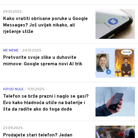
0
29.10.2025.
Kako vratiti obrisane poruke u Google
Messages? Još uvijek nikako, ali
rješenje stiže
0
ME MEME
24.10.2025.
|
Pretvorite svoje slike u duhovite
mimove: Google sprema novi AI trik
0
ISPOD NULE
17.10.2025.
|
Telefon se brže prazni i naglo se gasi?
Evo kako hladnoća utiče na baterije i
šta da radite ako do toga dođe
0
23.09.2025.
Prodajete stari telefon? Jedan