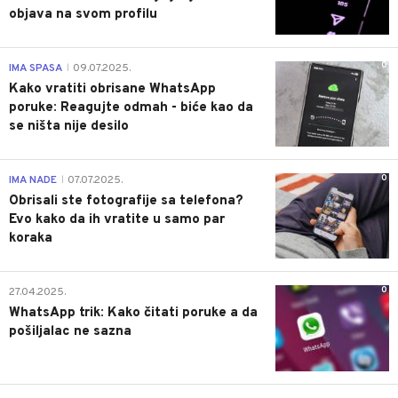
objava na svom profilu
0
IMA SPASA
09.07.2025.
|
Kako vratiti obrisane WhatsApp
poruke: Reagujte odmah - biće kao da
se ništa nije desilo
0
IMA NADE
07.07.2025.
|
Obrisali ste fotografije sa telefona?
Evo kako da ih vratite u samo par
koraka
0
27.04.2025.
WhatsApp trik: Kako čitati poruke a da
pošiljalac ne sazna