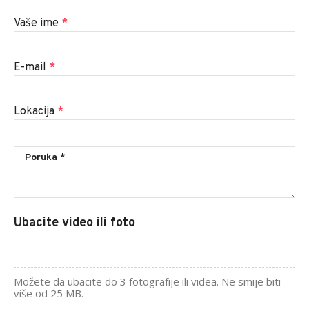
Vaše ime
*
E-mail
*
Lokacija
*
Ubacite video ili foto
Možete da ubacite do 3 fotografije ili videa. Ne smije biti
više od 25 MB.