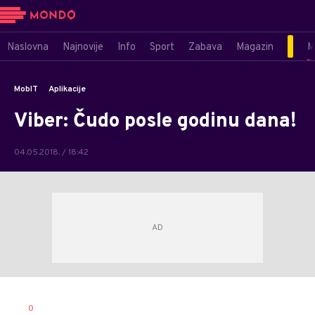
Naslovna
Najnovije
Info
Sport
Zabava
Magazin
M
MobIT
Aplikacije
Viber: Čudo posle godinu dana!
04.05.2018. / 18:42
0