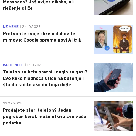
Messages? Još uvijek nikako, ali
rješenje stiže
0
ME MEME
24.10.2025.
|
Pretvorite svoje slike u duhovite
mimove: Google sprema novi AI trik
0
ISPOD NULE
17.10.2025.
|
Telefon se brže prazni i naglo se gasi?
Evo kako hladnoća utiče na baterije i
šta da radite ako do toga dođe
0
23.09.2025.
Prodajete stari telefon? Jedan
pogrešan korak može otkriti sve vaše
podatke