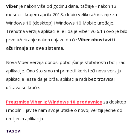
Viber
je nakon više od godinu dana, tačnije - nakon 13
meseci - krajem aprila 2018. dobio veliko ažuriranje za
Windows 10 (desktop) i Windows 10 Mobile uređaje.
Trenutna verzija aplikacije je i dalje Viber v6.6.1 i ovo je bilo
prvo ažuriranje nakon najave da će
Viber obustaviti
ažuriranja za ove sisteme
.
Nova Viber verzija donosi poboljšanje stabilnosti i bolji rad
aplikacije. Ono što smo mi primetili koristeći novu verziju
aplikacije jeste da je brža, aplikacija radi bez trzavica i
učitava se kraće.
Preuzmite Viber iz Windows 10 prodavnice
za desktop
i mobilni i javite nam svoje utiske o novoj verziji jedne od
omiljenih aplikacija.
TAGOVI