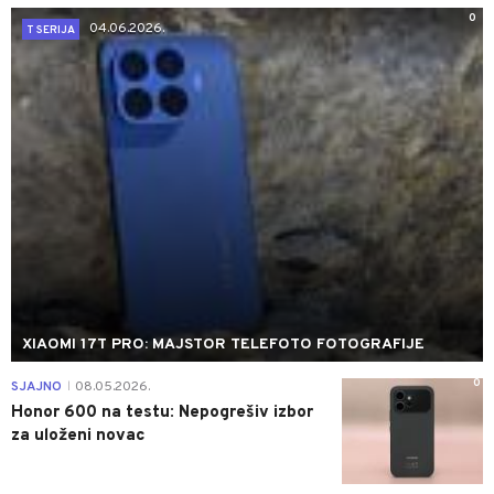
0
04.06.2026.
T SERIJA
XIAOMI 17T PRO: MAJSTOR TELEFOTO FOTOGRAFIJE
0
SJAJNO
08.05.2026.
|
Honor 600 na testu: Nepogrešiv izbor
za uloženi novac