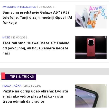
0
AWESOME INTELLIGENCE
26.03.2026.
|
Samsung predstavio Galaxy A57 i A37
telefone: Tanji dizajn, moćniji čipovi i AI
funkcije
0
MATE
13.03.2026.
|
Testirali smo Huawei Mate X7: Daleko
od povoljnog, ali bolje kamere nećete
naći
TIPS & TRICKS
0
PLAVA TAČKA
28.06.2026.
|
Pazite na gornji ugao ekrana: Evo šta
znači ako vidite plavu tačku - i šta
treba odmah da uradite