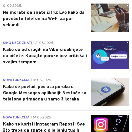
0
01.09.2025.
Ne morate da znate šifru: Evo kako da
povežete telefon na Wi-Fi za par
sekundi
0
NIKO NEĆE ZNATI
21.08.2025.
|
Kako da od drugih na Viberu sakrijete
da pišete: Kucajte poruke bez pritiska i
svojim tempom
0
NOVA FUNKCIJA
18.08.2025.
|
Kako se povlači poslata poruku u
Google Messages aplikaciji: Nestaće sa
telefona primaoca u samo 3 koraka
0
NOVA FUNKCIJA
14.08.2025.
|
Kako se koristi Instagram Repost: Sve
što treba da znate o dijeljenju tuđih