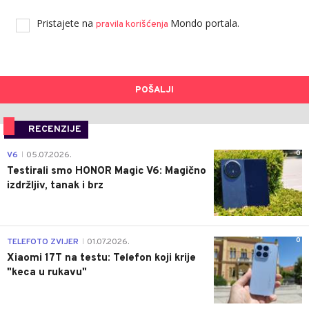
Pristajete na
Mondo portala.
pravila korišćenja
POŠALJI
RECENZIJE
0
V6
05.07.2026.
|
Testirali smo HONOR Magic V6: Magično
izdržljiv, tanak i brz
0
TELEFOTO ZVIJER
01.07.2026.
|
Xiaomi 17T na testu: Telefon koji krije
"keca u rukavu"