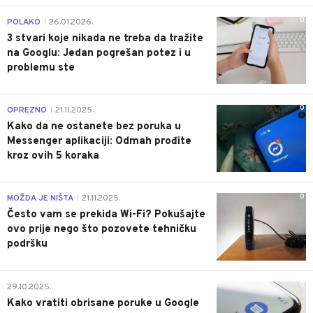
0
POLAKO
26.01.2026.
|
3 stvari koje nikada ne treba da tražite
na Googlu: Jedan pogrešan potez i u
problemu ste
0
OPREZNO
21.11.2025.
|
Kako da ne ostanete bez poruka u
Messenger aplikaciji: Odmah prođite
kroz ovih 5 koraka
0
MOŽDA JE NIŠTA
21.11.2025.
|
Često vam se prekida Wi-Fi? Pokušajte
ovo prije nego što pozovete tehničku
podršku
0
29.10.2025.
Kako vratiti obrisane poruke u Google