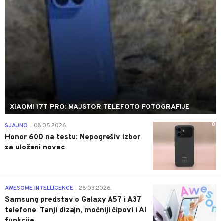
XIAOMI 17T PRO: MAJSTOR TELEFOTO FOTOGRAFIJE
0
SJAJNO
08.05.2026.
|
Honor 600 na testu: Nepogrešiv izbor
za uloženi novac
0
AWESOME INTELLIGENCE
26.03.2026.
|
Samsung predstavio Galaxy A57 i A37
telefone: Tanji dizajn, moćniji čipovi i AI
funkcije