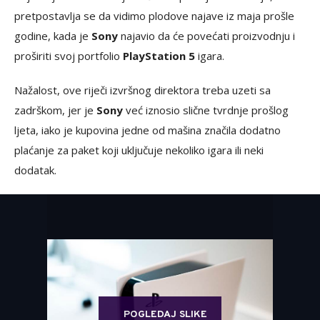
pretpostavlja se da vidimo plodove najave iz maja prošle
godine, kada je
Sony
najavio da će povećati proizvodnju i
proširiti svoj portfolio
PlayStation 5
igara.
Nažalost, ove riječi izvršnog direktora treba uzeti sa
zadrškom, jer je
Sony
već iznosio slične tvrdnje prošlog
ljeta, iako je kupovina jedne od mašina značila dodatno
plaćanje za paket koji uključuje nekoliko igara ili neki
dodatak.
POGLEDAJ SLIKE