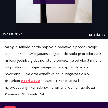
IZVOR: UNSPLASH
Br. slika: 15
Sony
je takođe otkrio najnovije podatke o prodaji svoje
konzole. Kako tvrdi japanski gigant, do sada je prodato 30
miliona jedinica globalno, što je povećanje od oko 5 miliona
od posljednjeg objavljivanja brojki koje se desilo u
novembru. Ova cifra označava da je
PlayStation 5
pretekao
Atari 2600
i zauzeo 19. mesto na listi
najprodavanijih konzola svih vremena, odmah iza
Sega
Genesis
i
Nintendo 64
.