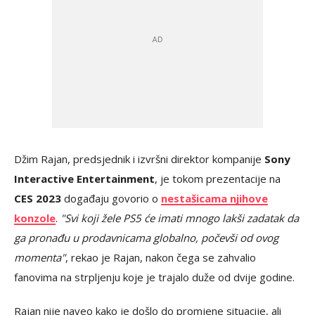
Džim Rajan, predsjednik i izvršni direktor kompanije
Sony
Interactive Entertainment
, je tokom prezentacije na
CES 2023
događaju govorio o
nestašicama njihove
konzole
.
"Svi koji žele PS5 će imati mnogo lakši zadatak da
ga pronađu u prodavnicama globalno, počevši od ovog
momenta"
, rekao je Rajan, nakon čega se zahvalio
fanovima na strpljenju koje je trajalo duže od dvije godine.
Rajan nije naveo kako je došlo do promjene situacije, ali