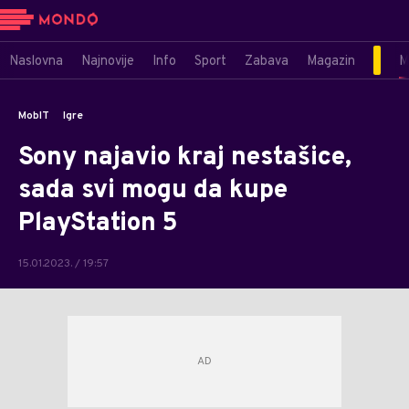
Naslovna
Najnovije
Info
Sport
Zabava
Magazin
M
MobIT
Igre
Sony najavio kraj nestašice,
sada svi mogu da kupe
PlayStation 5
15.01.2023. / 19:57