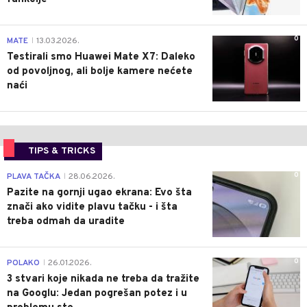
0
MATE
13.03.2026.
|
Testirali smo Huawei Mate X7: Daleko
od povoljnog, ali bolje kamere nećete
naći
TIPS & TRICKS
0
PLAVA TAČKA
28.06.2026.
|
Pazite na gornji ugao ekrana: Evo šta
znači ako vidite plavu tačku - i šta
treba odmah da uradite
0
POLAKO
26.01.2026.
|
3 stvari koje nikada ne treba da tražite
na Googlu: Jedan pogrešan potez i u