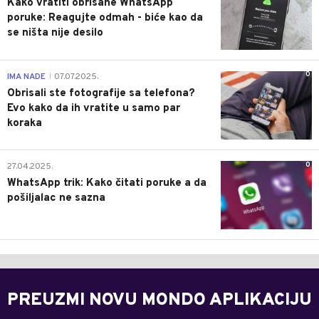
Kako vratiti obrisane WhatsApp
poruke: Reagujte odmah - biće kao da
se ništa nije desilo
0
IMA NADE
07.07.2025.
|
Obrisali ste fotografije sa telefona?
Evo kako da ih vratite u samo par
koraka
0
27.04.2025.
WhatsApp trik: Kako čitati poruke a da
pošiljalac ne sazna
PREUZMI NOVU MONDO APLIKACIJU