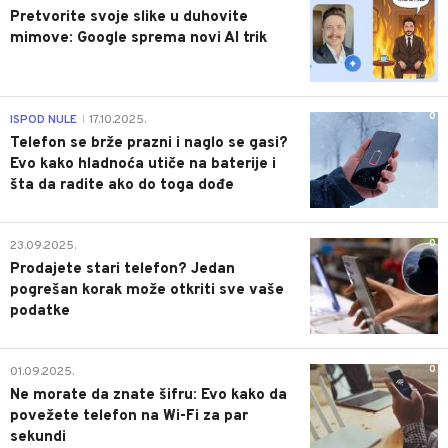
Pretvorite svoje slike u duhovite
mimove: Google sprema novi AI trik
0
ISPOD NULE
17.10.2025.
|
Telefon se brže prazni i naglo se gasi?
Evo kako hladnoća utiče na baterije i
šta da radite ako do toga dođe
0
23.09.2025.
Prodajete stari telefon? Jedan
pogrešan korak može otkriti sve vaše
podatke
0
01.09.2025.
Ne morate da znate šifru: Evo kako da
povežete telefon na Wi-Fi za par
sekundi