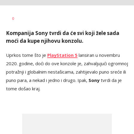
Ilija
AUTOR
0
Baošić
Kompanija Sony tvrdi da će svi koji žele sada
moći da kupe njihovu konzolu.
Uprkos tome što je
PlayStation 5
lansiran u novembru
2020. godine, doći do ove konzole je, zahvaljujući ogromnoj
potražnji i globalnim nestašicama, zahtijevalo puno sreće ili
puno para, a nekad i jedno i drugo. Ipak,
Sony
tvrdi da je
tome došao kraj.