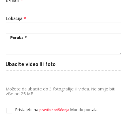
E-mail
*
Lokacija
*
Ubacite video ili foto
Možete da ubacite do 3 fotografije ili videa. Ne smije biti
više od 25 MB.
Pristajete na
Mondo portala.
pravila korišćenja