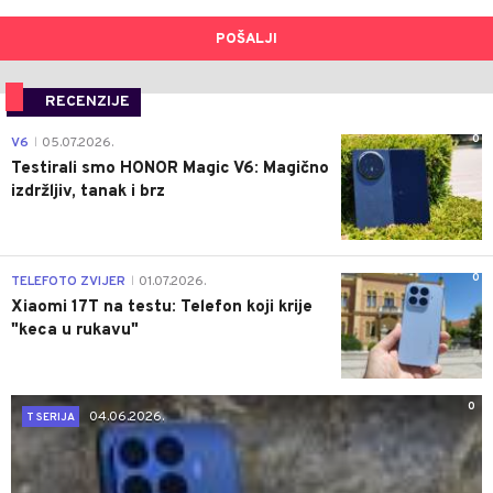
POŠALJI
RECENZIJE
0
V6
05.07.2026.
|
Testirali smo HONOR Magic V6: Magično
izdržljiv, tanak i brz
0
TELEFOTO ZVIJER
01.07.2026.
|
Xiaomi 17T na testu: Telefon koji krije
"keca u rukavu"
0
04.06.2026.
T SERIJA