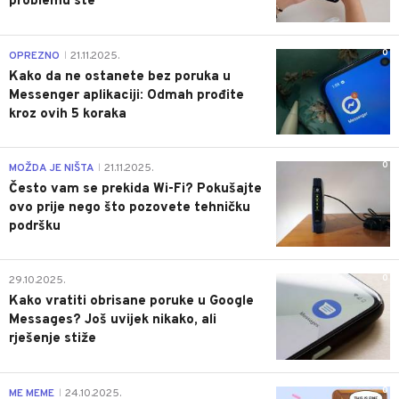
problemu ste
0
OPREZNO
21.11.2025.
|
Kako da ne ostanete bez poruka u
Messenger aplikaciji: Odmah prođite
kroz ovih 5 koraka
0
MOŽDA JE NIŠTA
21.11.2025.
|
Često vam se prekida Wi-Fi? Pokušajte
ovo prije nego što pozovete tehničku
podršku
0
29.10.2025.
Kako vratiti obrisane poruke u Google
Messages? Još uvijek nikako, ali
rješenje stiže
0
ME MEME
24.10.2025.
|