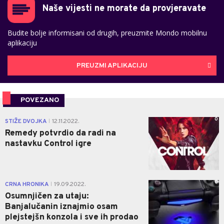
Naše vijesti ne morate da provjeravate
Budite bolje informisani od drugih, preuzmite Mondo mobilnu
aplikaciju
PREUZMI APLIKACIJU
POVEZANO
0
STIŽE DVOJKA
12.11.2022.
|
Remedy potvrdio da radi na
nastavku Control igre
0
CRNA HRONIKA
19.09.2022.
|
Osumnjičen za utaju:
Banjalučanin iznajmio osam
plejstejšn konzola i sve ih prodao