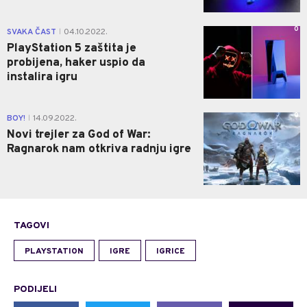
0
SVAKA ČAST
04.10.2022.
|
PlayStation 5 zaštita je
probijena, haker uspio da
instalira igru
0
BOY!
14.09.2022.
|
Novi trejler za God of War:
Ragnarok nam otkriva radnju igre
TAGOVI
PLAYSTATION
IGRE
IGRICE
PODIJELI