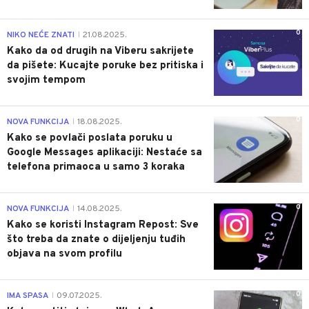
0
NIKO NEĆE ZNATI
21.08.2025.
|
Kako da od drugih na Viberu sakrijete
da pišete: Kucajte poruke bez pritiska i
svojim tempom
0
NOVA FUNKCIJA
18.08.2025.
|
Kako se povlači poslata poruku u
Google Messages aplikaciji: Nestaće sa
telefona primaoca u samo 3 koraka
0
NOVA FUNKCIJA
14.08.2025.
|
Kako se koristi Instagram Repost: Sve
što treba da znate o dijeljenju tuđih
objava na svom profilu
0
IMA SPASA
09.07.2025.
|