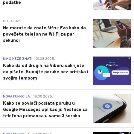
podatke
0
01.09.2025.
Ne morate da znate šifru: Evo kako da
povežete telefon na Wi-Fi za par
sekundi
0
NIKO NEĆE ZNATI
21.08.2025.
|
Kako da od drugih na Viberu sakrijete
da pišete: Kucajte poruke bez pritiska i
svojim tempom
0
NOVA FUNKCIJA
18.08.2025.
|
Kako se povlači poslata poruku u
Google Messages aplikaciji: Nestaće sa
telefona primaoca u samo 3 koraka
0