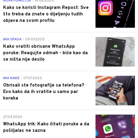
NOVA FUNKCIJA
14.08.2025.
|
Kako se koristi Instagram Repost: Sve
što treba da znate o dijeljenju tuđih
objava na svom profilu
0
IMA SPASA
09.07.2025.
|
Kako vratiti obrisane WhatsApp
poruke: Reagujte odmah - biće kao da
se ništa nije desilo
0
IMA NADE
07.07.2025.
|
Obrisali ste fotografije sa telefona?
Evo kako da ih vratite u samo par
koraka
0
27.04.2025.
WhatsApp trik: Kako čitati poruke a da
pošiljalac ne sazna