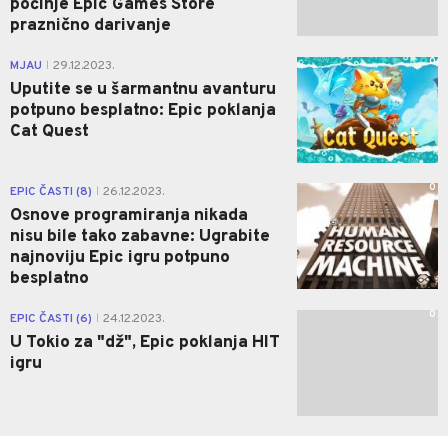
počinje Epic Games Store
praznično darivanje
0
MJAU
29.12.2023.
|
Uputite se u šarmantnu avanturu
potpuno besplatno: Epic poklanja
Cat Quest
0
EPIC ČASTI (8)
26.12.2023.
|
Osnove programiranja nikada
nisu bile tako zabavne: Ugrabite
najnoviju Epic igru potpuno
besplatno
0
EPIC ČASTI (6)
24.12.2023.
|
U Tokio za "dž", Epic poklanja HIT
igru