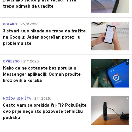
znači ako vidite plavu tačku - i šta
treba odmah da uradite
0
POLAKO
26.01.2026.
|
3 stvari koje nikada ne treba da tražite
na Googlu: Jedan pogrešan potez i u
problemu ste
0
OPREZNO
21.11.2025.
|
Kako da ne ostanete bez poruka u
Messenger aplikaciji: Odmah prođite
kroz ovih 5 koraka
0
MOŽDA JE NIŠTA
21.11.2025.
|
Često vam se prekida Wi-Fi? Pokušajte
ovo prije nego što pozovete tehničku
podršku