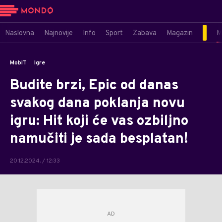
Naslovna
Najnovije
Info
Sport
Zabava
Magazin
M
MobIT
Igre
Budite brzi, Epic od danas
svakog dana poklanja novu
igru: Hit koji će vas ozbiljno
namučiti je sada besplatan!
20.12.2024. / 12:33