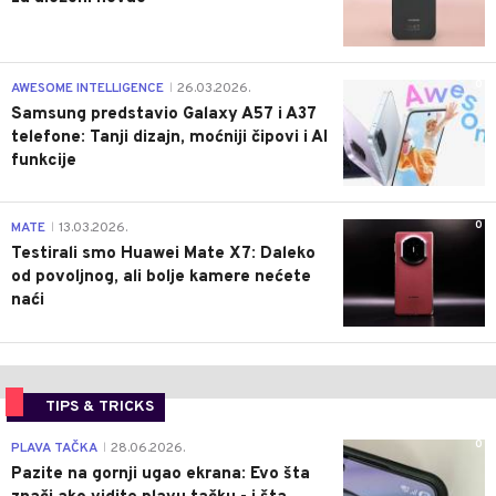
0
AWESOME INTELLIGENCE
26.03.2026.
|
Samsung predstavio Galaxy A57 i A37
telefone: Tanji dizajn, moćniji čipovi i AI
funkcije
0
MATE
13.03.2026.
|
Testirali smo Huawei Mate X7: Daleko
od povoljnog, ali bolje kamere nećete
naći
TIPS & TRICKS
0
PLAVA TAČKA
28.06.2026.
|
Pazite na gornji ugao ekrana: Evo šta