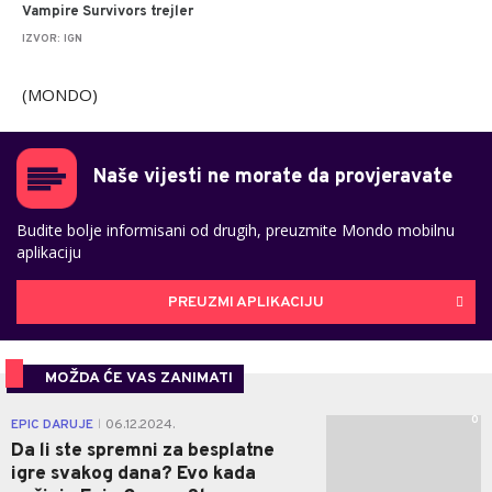
Vampire Survivors trejler
IZVOR: IGN
(MONDO)
Naše vijesti ne morate da provjeravate
Budite bolje informisani od drugih, preuzmite Mondo mobilnu
aplikaciju
PREUZMI APLIKACIJU
MOŽDA ĆE VAS ZANIMATI
0
EPIC DARUJE
06.12.2024.
|
Da li ste spremni za besplatne
igre svakog dana? Evo kada