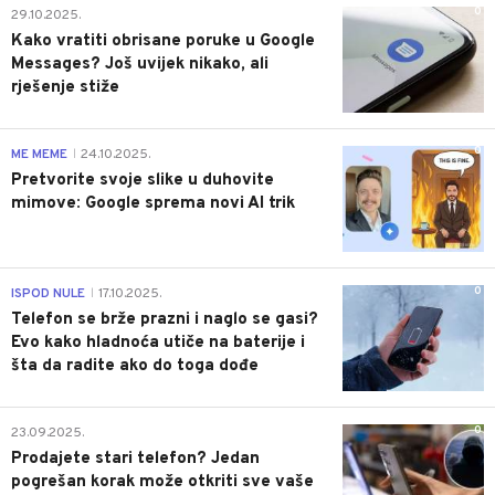
0
29.10.2025.
Kako vratiti obrisane poruke u Google
Messages? Još uvijek nikako, ali
rješenje stiže
0
ME MEME
24.10.2025.
|
Pretvorite svoje slike u duhovite
mimove: Google sprema novi AI trik
0
ISPOD NULE
17.10.2025.
|
Telefon se brže prazni i naglo se gasi?
Evo kako hladnoća utiče na baterije i
šta da radite ako do toga dođe
0
23.09.2025.
Prodajete stari telefon? Jedan
pogrešan korak može otkriti sve vaše