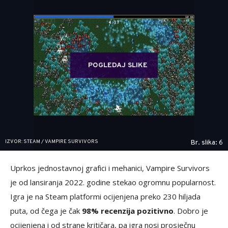
POGLEDAJ SLIKE
IZVOR: STEAM / VAMPIRE SURVIVORS
Br. slika: 6
Uprkos jednostavnoj grafici i mehanici, Vampire Survivors
je od lansiranja 2022. godine stekao ogromnu popularnost.
Igra je na Steam platformi ocijenjena preko 230 hiljada
puta, od čega je čak
98% recenzija pozitivno
. Dobro je
ocijenjena i od strane kritičara, pa igra nosi prosječnu