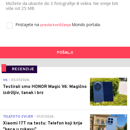
Možete da ubacite do 3 fotografije ili videa. Ne smije biti
više od 25 MB.
Pristajete na
Mondo portala.
pravila korišćenja
POŠALJI
RECENZIJE
0
V6
05.07.2026.
|
Testirali smo HONOR Magic V6: Magično
izdržljiv, tanak i brz
0
TELEFOTO ZVIJER
01.07.2026.
|
Xiaomi 17T na testu: Telefon koji krije
"keca u rukavu"