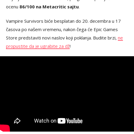
ocenu
86/100 na Metacritic sajtu
.
Vampire Survivors biće besplatan do 20. decembra u 17
časova po našem vremenu, nakon čega će Epic Games
Store predstaviti novi naslov koji poklanja. Budite brzi,
ne
propustite da je ugrabite za dž
!