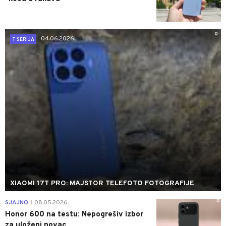
0
04.06.2026.
T SERIJA
XIAOMI 17T PRO: MAJSTOR TELEFOTO FOTOGRAFIJE
0
SJAJNO
08.05.2026.
|
Honor 600 na testu: Nepogrešiv izbor
za uloženi novac