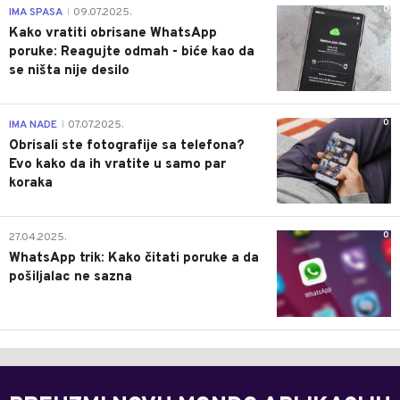
0
IMA SPASA
09.07.2025.
|
Kako vratiti obrisane WhatsApp
poruke: Reagujte odmah - biće kao da
se ništa nije desilo
0
IMA NADE
07.07.2025.
|
Obrisali ste fotografije sa telefona?
Evo kako da ih vratite u samo par
koraka
0
27.04.2025.
WhatsApp trik: Kako čitati poruke a da
pošiljalac ne sazna