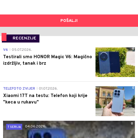
POŠALJI
RECENZIJE
0
V6
05.07.2026.
|
Testirali smo HONOR Magic V6: Magično
izdržljiv, tanak i brz
0
TELEFOTO ZVIJER
01.07.2026.
|
Xiaomi 17T na testu: Telefon koji krije
"keca u rukavu"
0
04.06.2026.
T SERIJA