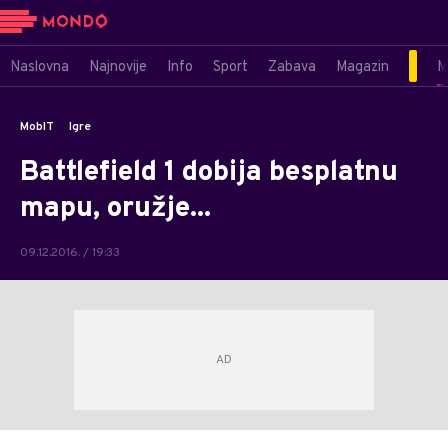
Naslovna
Najnovije
Info
Sport
Zabava
Magazin
M
MobIT
Igre
Battlefield 1 dobija besplatnu
mapu, oružje...
09.12.2016. / 19:33