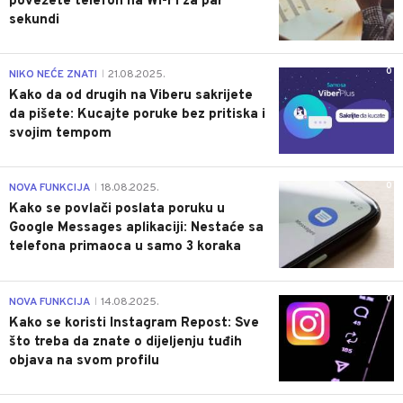
povežete telefon na Wi-Fi za par
sekundi
0
NIKO NEĆE ZNATI
21.08.2025.
|
Kako da od drugih na Viberu sakrijete
da pišete: Kucajte poruke bez pritiska i
svojim tempom
0
NOVA FUNKCIJA
18.08.2025.
|
Kako se povlači poslata poruku u
Google Messages aplikaciji: Nestaće sa
telefona primaoca u samo 3 koraka
0
NOVA FUNKCIJA
14.08.2025.
|
Kako se koristi Instagram Repost: Sve
što treba da znate o dijeljenju tuđih
objava na svom profilu