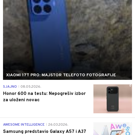
XIAOMI 17T PRO: MAJSTOR TELEFOTO FOTOGRAFIJE
0
SJAJNO
08.05.2026.
|
Honor 600 na testu: Nepogrešiv izbor
za uloženi novac
0
AWESOME INTELLIGENCE
26.03.2026.
|
Samsung predstavio Galaxy A57 i A37