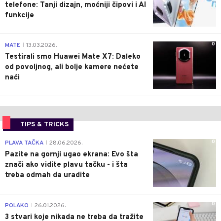
telefone: Tanji dizajn, moćniji čipovi i AI
funkcije
0
MATE
13.03.2026.
|
Testirali smo Huawei Mate X7: Daleko
od povoljnog, ali bolje kamere nećete
naći
TIPS & TRICKS
0
PLAVA TAČKA
28.06.2026.
|
Pazite na gornji ugao ekrana: Evo šta
znači ako vidite plavu tačku - i šta
treba odmah da uradite
0
POLAKO
26.01.2026.
|
3 stvari koje nikada ne treba da tražite