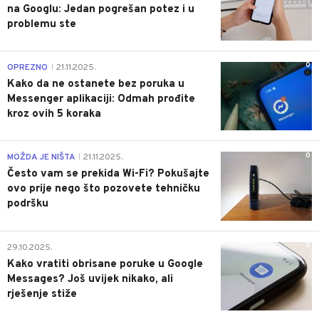
na Googlu: Jedan pogrešan potez i u
problemu ste
0
OPREZNO
21.11.2025.
|
Kako da ne ostanete bez poruka u
Messenger aplikaciji: Odmah prođite
kroz ovih 5 koraka
0
MOŽDA JE NIŠTA
21.11.2025.
|
Često vam se prekida Wi-Fi? Pokušajte
ovo prije nego što pozovete tehničku
podršku
0
29.10.2025.
Kako vratiti obrisane poruke u Google
Messages? Još uvijek nikako, ali
rješenje stiže