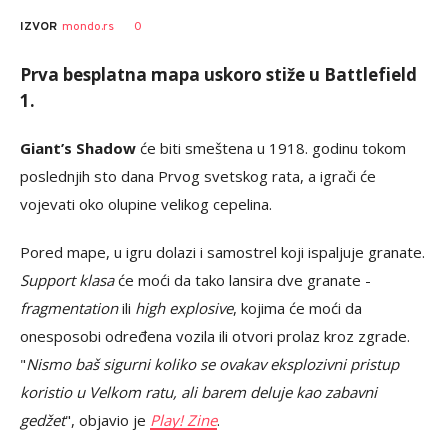
0
IZVOR
mondo.rs
Prva besplatna mapa uskoro stiže u Battlefield
1.
Giant’s Shadow
će biti smeštena u 1918. godinu tokom
poslednjih sto dana Prvog svetskog rata, a igrači će
vojevati oko olupine velikog cepelina.
Pored mape, u igru dolazi i samostrel koji ispaljuje granate.
Support klasa
će moći da tako lansira dve granate -
fragmentation
ili
high explosive
, kojima će moći da
onesposobi određena vozila ili otvori prolaz kroz zgrade.
"
Nismo baš sigurni koliko se ovakav eksplozivni pristup
koristio u Velkom ratu, ali barem deluje kao zabavni
gedžet
", objavio je
Play! Zine
.