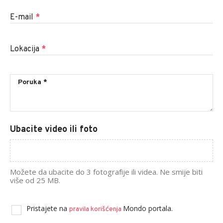
E-mail
*
Lokacija
*
Ubacite video ili foto
Možete da ubacite do 3 fotografije ili videa. Ne smije biti
više od 25 MB.
Pristajete na
Mondo portala.
pravila korišćenja