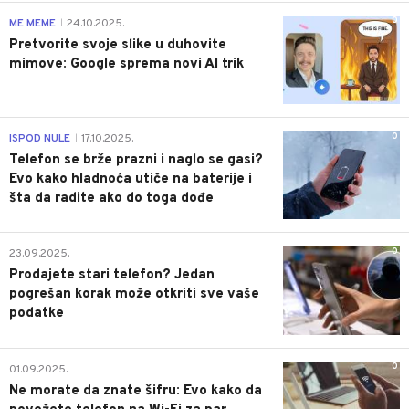
0
ME MEME
24.10.2025.
|
Pretvorite svoje slike u duhovite
mimove: Google sprema novi AI trik
0
ISPOD NULE
17.10.2025.
|
Telefon se brže prazni i naglo se gasi?
Evo kako hladnoća utiče na baterije i
šta da radite ako do toga dođe
0
23.09.2025.
Prodajete stari telefon? Jedan
pogrešan korak može otkriti sve vaše
podatke
0
01.09.2025.
Ne morate da znate šifru: Evo kako da