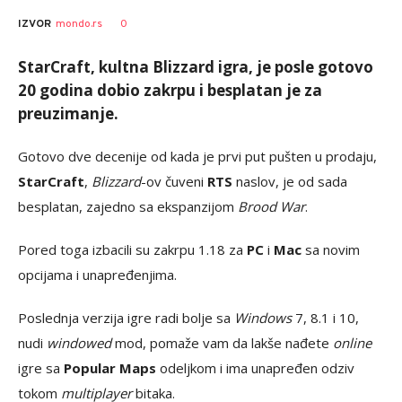
0
IZVOR
mondo.rs
StarCraft, kultna Blizzard igra, je posle gotovo
20 godina dobio zakrpu i besplatan je za
preuzimanje.
Gotovo dve decenije od kada je prvi put pušten u prodaju,
StarCraft
,
Blizzard
-ov čuveni
RTS
naslov, je od sada
besplatan, zajedno sa ekspanzijom
Brood War
.
Pored toga izbacili su zakrpu 1.18 za
PC
i
Mac
sa novim
opcijama i unapređenjima.
Poslednja verzija igre radi bolje sa
Windows
7, 8.1 i 10,
nudi
windowed
mod, pomaže vam da lakše nađete
online
igre sa
Popular Maps
odeljkom i ima unapređen odziv
tokom
multiplayer
bitaka.