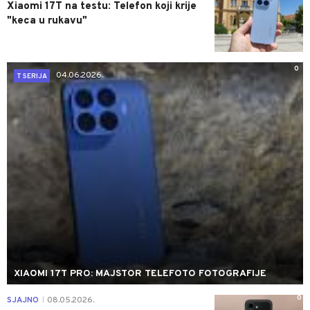
Xiaomi 17T na testu: Telefon koji krije
"keca u rukavu"
0
04.06.2026.
T SERIJA
XIAOMI 17T PRO: MAJSTOR TELEFOTO FOTOGRAFIJE
0
SJAJNO
08.05.2026.
|