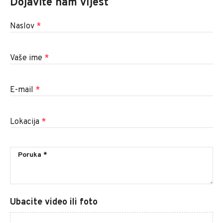
Dojavite nam vijest
Naslov
*
Vaše ime
*
E-mail
*
Lokacija
*
Ubacite video ili foto