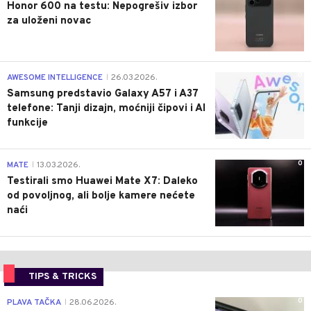
Honor 600 na testu: Nepogrešiv izbor
za uloženi novac
0
AWESOME INTELLIGENCE
26.03.2026.
|
Samsung predstavio Galaxy A57 i A37
telefone: Tanji dizajn, moćniji čipovi i AI
funkcije
0
MATE
13.03.2026.
|
Testirali smo Huawei Mate X7: Daleko
od povoljnog, ali bolje kamere nećete
naći
TIPS & TRICKS
0
PLAVA TAČKA
28.06.2026.
|