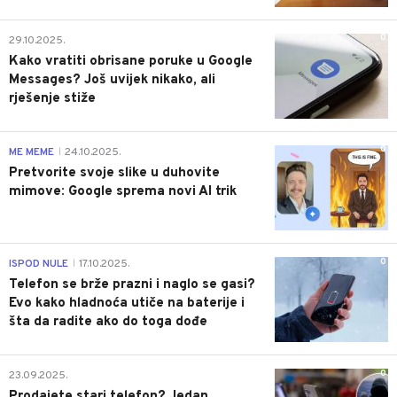
0
29.10.2025.
Kako vratiti obrisane poruke u Google
Messages? Još uvijek nikako, ali
rješenje stiže
0
ME MEME
24.10.2025.
|
Pretvorite svoje slike u duhovite
mimove: Google sprema novi AI trik
0
ISPOD NULE
17.10.2025.
|
Telefon se brže prazni i naglo se gasi?
Evo kako hladnoća utiče na baterije i
šta da radite ako do toga dođe
0
23.09.2025.
Prodajete stari telefon? Jedan