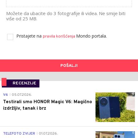
Možete da ubacite do 3 fotografije ili videa. Ne smije biti
više od 25 MB.
Pristajete na
Mondo portala.
pravila korišćenja
POŠALJI
RECENZIJE
0
V6
05.07.2026.
|
Testirali smo HONOR Magic V6: Magično
izdržljiv, tanak i brz
0
TELEFOTO ZVIJER
01.07.2026.
|