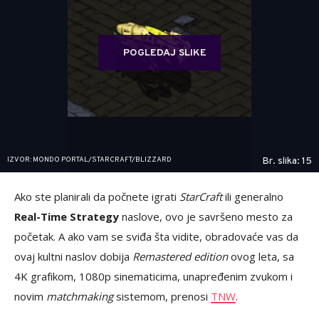
POGLEDAJ SLIKE
IZVOR: MONDO PORTAL/STARCRAFT/BLIZZARD
Br. slika: 15
Ako ste planirali da počnete igrati
StarCraft
ili generalno
Real-Time Strategy
naslove, ovo je savršeno mesto za
početak. A ako vam se sviđa šta vidite, obradovaće vas da
ovaj kultni naslov dobija
Remastered edition
ovog leta, sa
4K grafikom, 1080p sinematicima, unapređenim zvukom i
novim
matchmaking
sistemom, prenosi
TNW
.