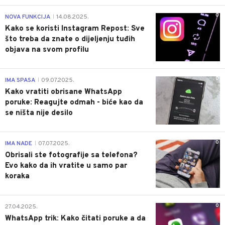
0
NOVA FUNKCIJA
14.08.2025.
|
Kako se koristi Instagram Repost: Sve
što treba da znate o dijeljenju tuđih
objava na svom profilu
0
IMA SPASA
09.07.2025.
|
Kako vratiti obrisane WhatsApp
poruke: Reagujte odmah - biće kao da
se ništa nije desilo
0
IMA NADE
07.07.2025.
|
Obrisali ste fotografije sa telefona?
Evo kako da ih vratite u samo par
koraka
0
27.04.2025.
WhatsApp trik: Kako čitati poruke a da