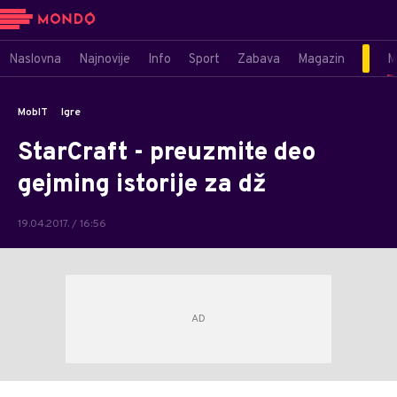
Naslovna
Najnovije
Info
Sport
Zabava
Magazin
M
MobIT
Igre
StarCraft - preuzmite deo
gejming istorije za dž
19.04.2017. / 16:56