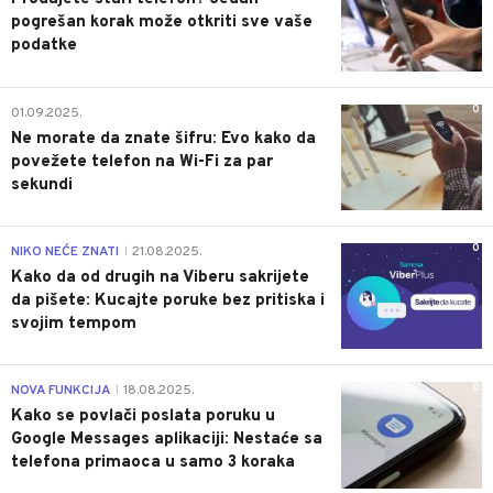
pogrešan korak može otkriti sve vaše
podatke
0
01.09.2025.
Ne morate da znate šifru: Evo kako da
povežete telefon na Wi-Fi za par
sekundi
0
NIKO NEĆE ZNATI
21.08.2025.
|
Kako da od drugih na Viberu sakrijete
da pišete: Kucajte poruke bez pritiska i
svojim tempom
0
NOVA FUNKCIJA
18.08.2025.
|
Kako se povlači poslata poruku u
Google Messages aplikaciji: Nestaće sa
telefona primaoca u samo 3 koraka