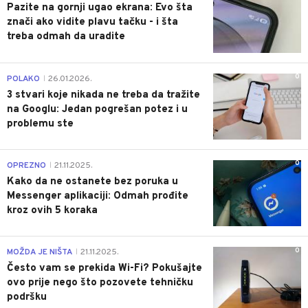
Pazite na gornji ugao ekrana: Evo šta
znači ako vidite plavu tačku - i šta
treba odmah da uradite
0
POLAKO
26.01.2026.
|
3 stvari koje nikada ne treba da tražite
na Googlu: Jedan pogrešan potez i u
problemu ste
0
OPREZNO
21.11.2025.
|
Kako da ne ostanete bez poruka u
Messenger aplikaciji: Odmah prođite
kroz ovih 5 koraka
0
MOŽDA JE NIŠTA
21.11.2025.
|
Često vam se prekida Wi-Fi? Pokušajte
ovo prije nego što pozovete tehničku
podršku