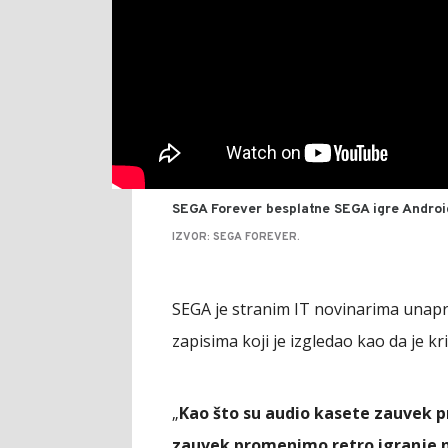
SEGA Forever besplatne SEGA igre Androi
IZVOR: SEGA FOREVER.
SEGA je stranim IT novinarima unapred
zapisima koji je izgledao kao da je kr
„
Kao što su audio kasete zauvek 
zauvek promenimo retro igranje n