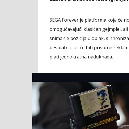
SEGA Forever je platforma koja će nov
omogućavajući klasičan gejmplej, ali 
snimanje pozicija u oblak, sinhronizac
besplatno, ali će biti prisutne reklam
plati jednokratna nadoknada.