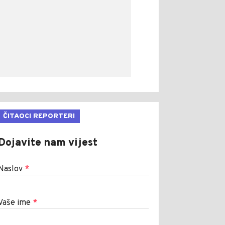
ČITAOCI REPORTERI
Dojavite nam vijest
Naslov
*
Vaše ime
*