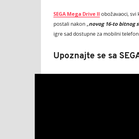
SEGA Mega Drive II
obožavaoci, svi ko
postali nakon „
novog 16-to bitnog 
igre sad dostupne za mobilni telefo
Upoznajte se sa SE