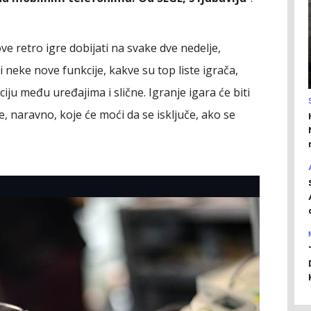
e retro igre dobijati na svake dve nedelje,
i neke nove funkcije, kakve su top liste igrača,
iju među uređajima i slične. Igranje igara će biti
e, naravno, koje će moći da se isključe, ako se