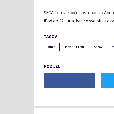
SEGA Forever biće dostupan za Android
iPod od 22. juna, kad će sve biti u ok
TAGOVI
IGRE
BESPLATNO
SEGA
R
PODIJELI