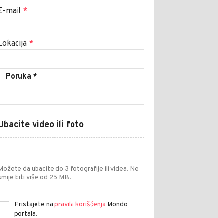
E-mail
*
Lokacija
*
Ubacite video ili foto
Možete da ubacite do 3 fotografije ili videa. Ne
smije biti više od 25 MB.
Pristajete na
pravila korišćenja
Mondo
portala.