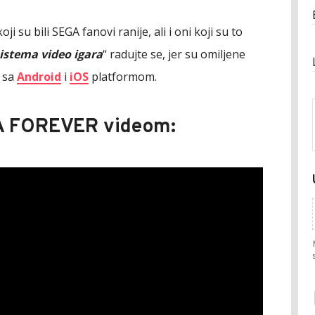
ji su bili SEGA fanovi ranije, ali i oni koji su to
sistema video igara
“ radujte se, jer su omiljene
n sa
Android
i
iOS
platformom.
GA FOREVER videom: