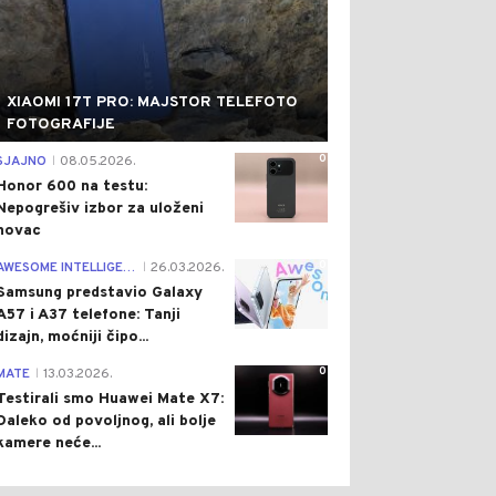
XIAOMI 17T PRO: MAJSTOR TELEFOTO
FOTOGRAFIJE
0
SJAJNO
08.05.2026.
|
Honor 600 na testu:
Nepogrešiv izbor za uloženi
novac
0
AWESOME INTELLIGENCE
26.03.2026.
|
Samsung predstavio Galaxy
A57 i A37 telefone: Tanji
dizajn, moćniji čipo...
0
MATE
13.03.2026.
|
Testirali smo Huawei Mate X7:
Daleko od povoljnog, ali bolje
kamere neće...