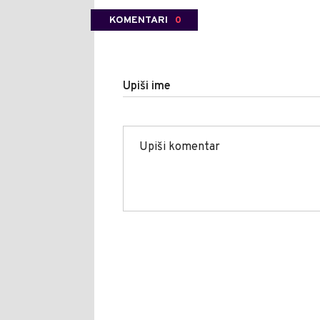
KOMENTARI
0
Upiši ime