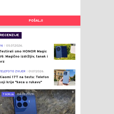
POŠALJI
RECENZIJE
0
V6
05.07.2026.
|
Testirali smo HONOR Magic
V6: Magično izdržljiv, tanak i
brz
0
TELEFOTO ZVIJER
01.07.2026.
|
Xiaomi 17T na testu: Telefon
koji krije "keca u rukavu"
0
04.06.2026.
T SERIJA