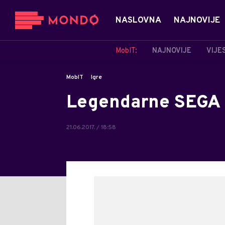
NASLOVNA
NAJNOVIJE
MobIT:
NAJNOVIJE
VIJE
MobIT
Igre
Legendarne SEGA i
21.06.2017. / 18:58