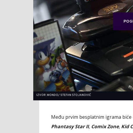
POG
IZVOR: MONDO/ STEFAN STOJANOVIĆ
Među prvim besplatnim igrama biće
Phantasy Star II
,
Comix Zone
,
Kid 