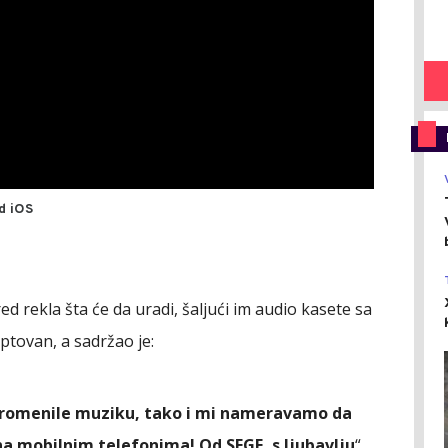
d iOS
 rekla šta će da uradi, šaljući im audio kasete sa
iptovan, a sadržao je:
promenile muziku, tako i mi nameravamo da
a mobilnim telefonima! Od SEGE, s ljubavlju
“.