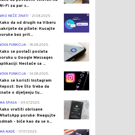
Wi-Fi za par s...
0
NIKO NEĆE ZNATI
21.08.2025.
|
Kako da od drugih na Viberu
sakrijete da pišete: Kucajte
poruke bez prit...
0
NOVA FUNKCIJA
18.08.2025.
|
Kako se povlači poslata
poruku u Google Messages
aplikaciji: Nestaće sa ...
0
NOVA FUNKCIJA
14.08.2025.
|
Kako se koristi Instagram
Repost: Sve što treba da
znate o dijeljenju tu...
0
IMA SPASA
09.07.2025.
|
Kako vratiti obrisane
WhatsApp poruke: Reagujte
odmah - biće kao da se n...
0
IMA NADE
07.07.2025.
|