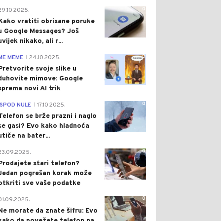
0
29.10.2025.
Kako vratiti obrisane poruke
u Google Messages? Još
uvijek nikako, ali r...
0
ME MEME
24.10.2025.
|
Pretvorite svoje slike u
duhovite mimove: Google
sprema novi AI trik
0
ISPOD NULE
17.10.2025.
|
Telefon se brže prazni i naglo
se gasi? Evo kako hladnoća
utiče na bater...
0
23.09.2025.
Prodajete stari telefon?
Jedan pogrešan korak može
otkriti sve vaše podatke
0
01.09.2025.
Ne morate da znate šifru: Evo
kako da povežete telefon na