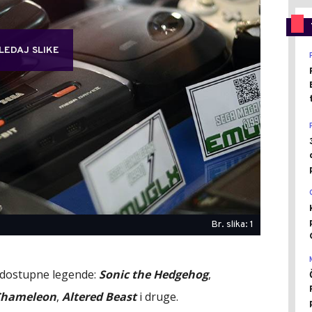
LEDAJ SLIKE
Br. slika: 1
 dostupne legende:
Sonic the Hedgehog
,
Chameleon
,
Altered Beast
i druge.