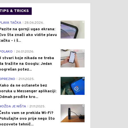
TIPS & TRICKS
0
PLAVA TAČKA
28.06.2026.
|
Pazite na gornji ugao ekrana:
Evo šta znači ako vidite plavu
tačku - i š...
0
POLAKO
26.01.2026.
|
3 stvari koje nikada ne treba
da tražite na Googlu: Jedan
pogrešan potez...
0
OPREZNO
21.11.2025.
|
Kako da ne ostanete bez
poruka u Messenger aplikaciji:
Odmah prođite kro...
0
MOŽDA JE NIŠTA
21.11.2025.
|
Često vam se prekida Wi-Fi?
Pokušajte ovo prije nego što
pozovete tehnič...