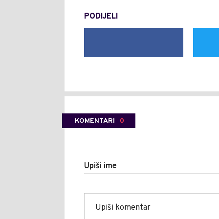
PODIJELI
KOMENTARI
0
Upiši ime