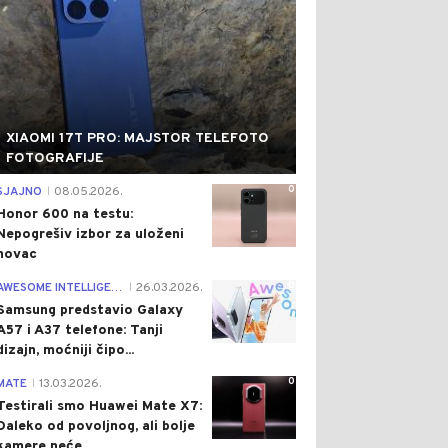
XIAOMI 17T PRO: MAJSTOR TELEFOTO
FOTOGRAFIJE
0
SJAJNO
08.05.2026.
|
Honor 600 na testu:
Nepogrešiv izbor za uloženi
novac
0
AWESOME INTELLIGENCE
26.03.2026.
|
Samsung predstavio Galaxy
A57 i A37 telefone: Tanji
dizajn, moćniji čipo...
0
MATE
13.03.2026.
|
Testirali smo Huawei Mate X7:
Daleko od povoljnog, ali bolje
kamere neće...