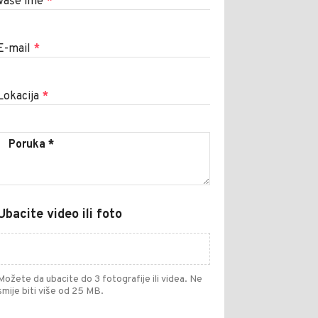
Vaše ime
*
E-mail
*
Lokacija
*
Ubacite video ili foto
Možete da ubacite do 3 fotografije ili videa. Ne
smije biti više od 25 MB.