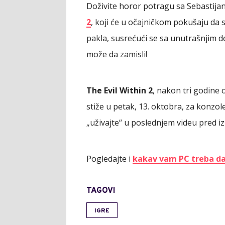
Doživite horor potragu sa Sebastij
2
, koji će u očajničkom pokušaju da
pakla, susrećući se sa unutrašnjim 
može da zamisli!
The Evil Within 2
, nakon tri godine 
stiže u petak, 13. oktobra, za konzole
„uživajte“ u poslednjem videu pred iz
Pogledajte i
kakav vam PC treba da b
TAGOVI
IGRE