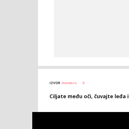
0
IZVOR
mondo.rs
Ciljate među oči, čuvajte leđa