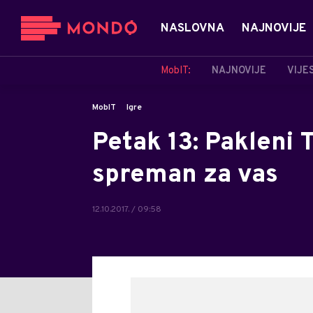
NASLOVNA
NAJNOVIJE
MobIT:
NAJNOVIJE
VIJE
MobIT
Igre
Petak 13: Pakleni 
spreman za vas
12.10.2017. / 09:58