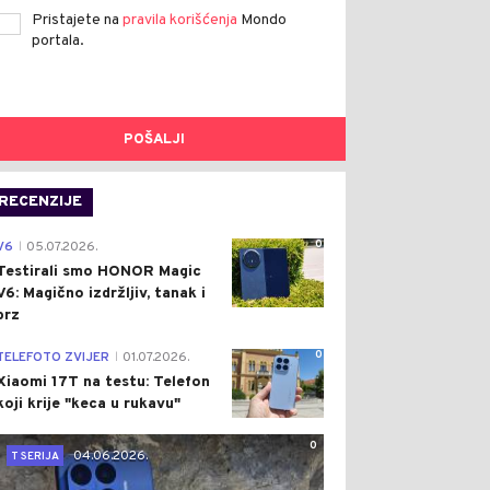
Pristajete na
pravila korišćenja
Mondo
portala.
POŠALJI
RECENZIJE
0
V6
05.07.2026.
|
Testirali smo HONOR Magic
V6: Magično izdržljiv, tanak i
brz
0
TELEFOTO ZVIJER
01.07.2026.
|
Xiaomi 17T na testu: Telefon
koji krije "keca u rukavu"
0
04.06.2026.
T SERIJA