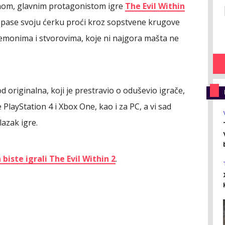
anom, glavnim protagonistom igre
The Evil Within
 spase svoju ćerku proći kroz sopstvene krugove
demonima i stvorovima, koje ni najgora mašta ne
od originalna, koji je prestravio o oduševio igrače,
 PlayStation 4 i Xbox One, kao i za PC, a vi sad
lazak igre.
iste igrali The Evil Within 2
.