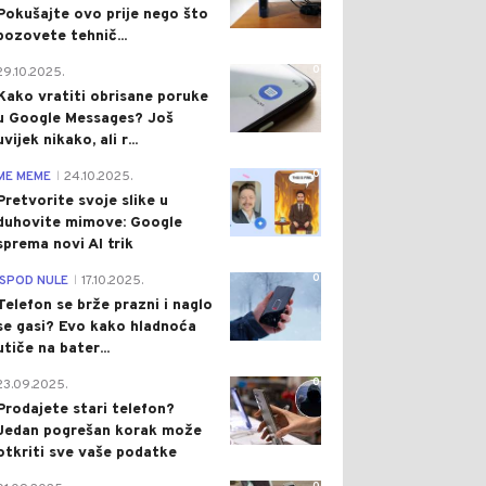
Pokušajte ovo prije nego što
pozovete tehnič...
0
29.10.2025.
Kako vratiti obrisane poruke
u Google Messages? Još
uvijek nikako, ali r...
0
ME MEME
24.10.2025.
|
Pretvorite svoje slike u
duhovite mimove: Google
sprema novi AI trik
0
ISPOD NULE
17.10.2025.
|
Telefon se brže prazni i naglo
se gasi? Evo kako hladnoća
utiče na bater...
0
23.09.2025.
Prodajete stari telefon?
Jedan pogrešan korak može
otkriti sve vaše podatke