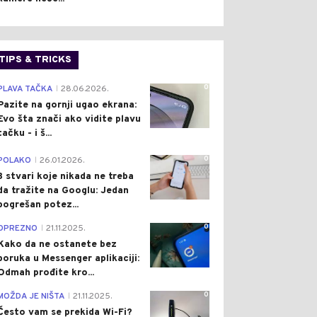
TIPS & TRICKS
0
PLAVA TAČKA
28.06.2026.
|
Pazite na gornji ugao ekrana:
Evo šta znači ako vidite plavu
tačku - i š...
0
POLAKO
26.01.2026.
|
3 stvari koje nikada ne treba
da tražite na Googlu: Jedan
pogrešan potez...
0
OPREZNO
21.11.2025.
|
Kako da ne ostanete bez
poruka u Messenger aplikaciji:
Odmah prođite kro...
0
MOŽDA JE NIŠTA
21.11.2025.
|
Često vam se prekida Wi-Fi?