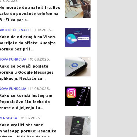
0
01.09.2025.
Ne morate da znate šifru: Evo
kako da povežete telefon na
Wi-Fi za par s...
0
NIKO NEĆE ZNATI
21.08.2025.
|
Kako da od drugih na Viberu
sakrijete da pišete: Kucajte
poruke bez prit...
0
NOVA FUNKCIJA
18.08.2025.
|
Kako se povlači poslata
poruku u Google Messages
aplikaciji: Nestaće sa ...
0
NOVA FUNKCIJA
14.08.2025.
|
Kako se koristi Instagram
Repost: Sve što treba da
znate o dijeljenju tu...
0
IMA SPASA
09.07.2025.
|
Kako vratiti obrisane
WhatsApp poruke: Reagujte