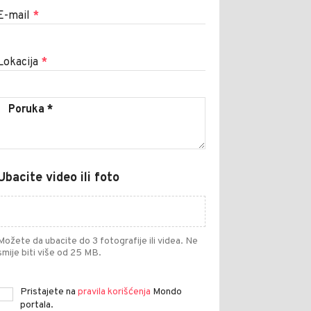
E-mail
*
Lokacija
*
Ubacite video ili foto
Možete da ubacite do 3 fotografije ili videa. Ne
smije biti više od 25 MB.
Pristajete na
pravila korišćenja
Mondo
portala.