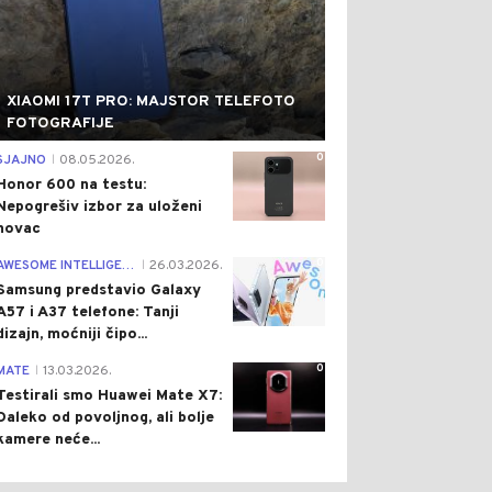
XIAOMI 17T PRO: MAJSTOR TELEFOTO
FOTOGRAFIJE
0
SJAJNO
08.05.2026.
|
Honor 600 na testu:
Nepogrešiv izbor za uloženi
novac
0
AWESOME INTELLIGENCE
26.03.2026.
|
Samsung predstavio Galaxy
A57 i A37 telefone: Tanji
dizajn, moćniji čipo...
0
MATE
13.03.2026.
|
Testirali smo Huawei Mate X7:
Daleko od povoljnog, ali bolje
kamere neće...