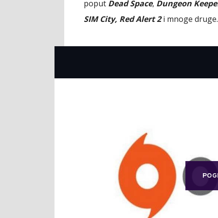
poput
Dead Space
,
Dungeon Keepe
SIM City, Red Alert 2
i mnoge druge.
POG