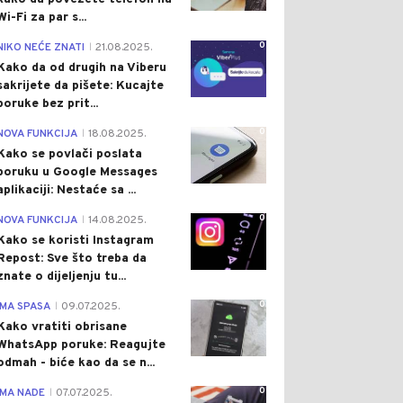
Wi-Fi za par s...
0
NIKO NEĆE ZNATI
21.08.2025.
|
Kako da od drugih na Viberu
sakrijete da pišete: Kucajte
poruke bez prit...
0
NOVA FUNKCIJA
18.08.2025.
|
Kako se povlači poslata
poruku u Google Messages
aplikaciji: Nestaće sa ...
0
NOVA FUNKCIJA
14.08.2025.
|
Kako se koristi Instagram
Repost: Sve što treba da
znate o dijeljenju tu...
0
IMA SPASA
09.07.2025.
|
Kako vratiti obrisane
WhatsApp poruke: Reagujte
odmah - biće kao da se n...
0
IMA NADE
07.07.2025.
|