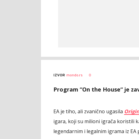
0
IZVOR
mondo.rs
Program “On the House“ je zav
EA je tiho, ali zvanično ugasila
Origi
igara, koji su milioni igrača koristili
legendarnim i legalnim igrama iz EA p