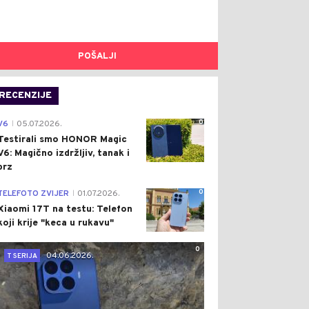
POŠALJI
RECENZIJE
0
V6
05.07.2026.
|
Testirali smo HONOR Magic
V6: Magično izdržljiv, tanak i
brz
0
TELEFOTO ZVIJER
01.07.2026.
|
Xiaomi 17T na testu: Telefon
koji krije "keca u rukavu"
0
04.06.2026.
T SERIJA