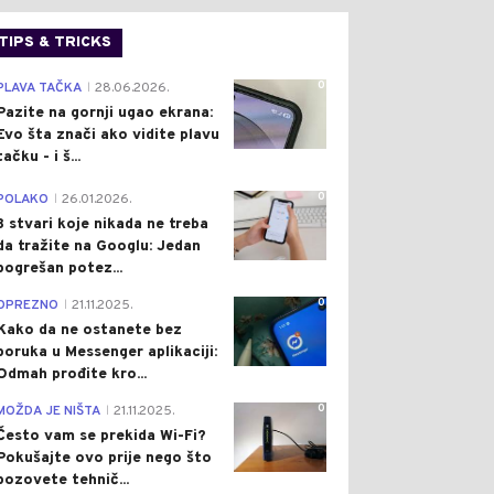
TIPS & TRICKS
0
PLAVA TAČKA
28.06.2026.
|
Pazite na gornji ugao ekrana:
Evo šta znači ako vidite plavu
tačku - i š...
0
POLAKO
26.01.2026.
|
3 stvari koje nikada ne treba
da tražite na Googlu: Jedan
pogrešan potez...
0
OPREZNO
21.11.2025.
|
Kako da ne ostanete bez
poruka u Messenger aplikaciji:
Odmah prođite kro...
0
MOŽDA JE NIŠTA
21.11.2025.
|
Često vam se prekida Wi-Fi?
Pokušajte ovo prije nego što
pozovete tehnič...