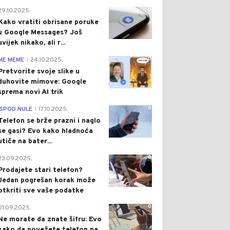
0
29.10.2025.
Kako vratiti obrisane poruke
u Google Messages? Još
uvijek nikako, ali r...
0
ME MEME
24.10.2025.
|
Pretvorite svoje slike u
duhovite mimove: Google
sprema novi AI trik
0
ISPOD NULE
17.10.2025.
|
Telefon se brže prazni i naglo
se gasi? Evo kako hladnoća
utiče na bater...
0
23.09.2025.
Prodajete stari telefon?
Jedan pogrešan korak može
otkriti sve vaše podatke
0
01.09.2025.
Ne morate da znate šifru: Evo
kako da povežete telefon na