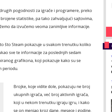
drugih pogodnosti za igrače i programere, preko
brojene statistike, pa tako zahvaljujući sajtovima,
ožemo da izvučemo veoma zanimljive informacije.
o to što Steam pokazuje u svakom trenutku koliko
zvukao sve te informacije za poslednjih sedam
miranog grafikona, koji pokazuje kako su se
m periodu.
Brojke, koje vidite dole, pokazuju ne broj
ukupnih igrača, već broj aktivnih igrača,
koji u nekom trenutku igraju igru, i kako
se on menjao kroz dane, mesece i godine.