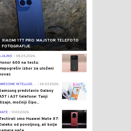
XIAOMI 17T PRO: MAJSTOR TELEFOTO
FOTOGRAFIJE
0
SJAJNO
08.05.2026.
|
Honor 600 na testu:
Nepogrešiv izbor za uloženi
novac
0
AWESOME INTELLIGENCE
26.03.2026.
|
Samsung predstavio Galaxy
A57 i A37 telefone: Tanji
dizajn, moćniji čipo...
0
MATE
13.03.2026.
|
Testirali smo Huawei Mate X7:
Daleko od povoljnog, ali bolje
kamere neće...