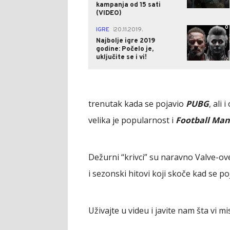
kampanja od 15 sati
(VIDEO)
0
IGRE
20.11.2019.
|
Najbolje igre 2019
godine: Počelo je,
uključite se i vi!
trenutak kada se pojavio
PUBG
, ali 
velika je popularnost i
Football Man
Dežurni “krivci” su naravno Valve-ove
i sezonski hitovi koji skoče kad se p
Uživajte u videu i javite nam šta vi m