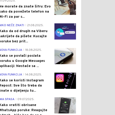
0
01.09.2025.
Ne morate da znate šifru: Evo
kako da povežete telefon na
Wi-Fi za par s...
0
NIKO NEĆE ZNATI
21.08.2025.
|
Kako da od drugih na Viberu
sakrijete da pišete: Kucajte
poruke bez prit...
0
NOVA FUNKCIJA
18.08.2025.
|
Kako se povlači poslata
poruku u Google Messages
aplikaciji: Nestaće sa ...
0
NOVA FUNKCIJA
14.08.2025.
|
Kako se koristi Instagram
Repost: Sve što treba da
znate o dijeljenju tu...
0
IMA SPASA
09.07.2025.
|
Kako vratiti obrisane
WhatsApp poruke: Reagujte