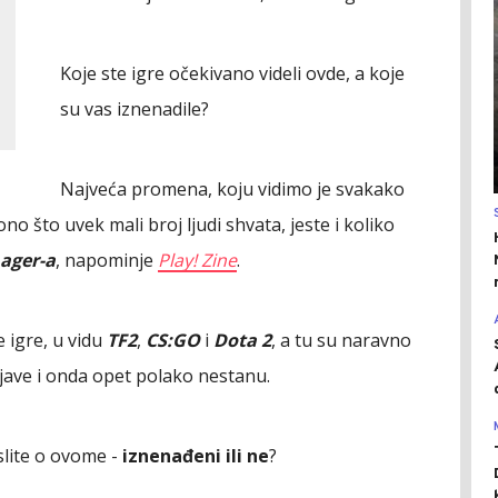
Koje ste igre očekivano videli ovde, a koje
su vas iznenadile?
Najveća promena, koju vidimo je svakako
i ono što uvek mali broj ljudi shvata, jeste i koliko
ager-a
, napominje
Play! Zine
.
 igre, u vidu
TF2
,
CS:GO
i
Dota 2
, a tu su naravno
ojave i onda opet polako nestanu.
islite o ovome -
iznenađeni ili ne
?