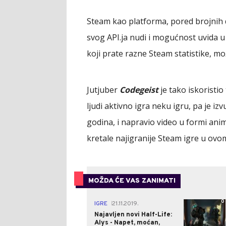
Steam kao platforma, pored brojnih 
svog API.ja nudi i mogućnost uvida u 
koji prate razne Steam statistike, m
Jutjuber
Codegeist
je tako iskoristi
ljudi aktivno igra neku igru, pa je i
godina, i napravio video u formi ani
kretale najigranije Steam igre u ovo
MOŽDA ĆE VAS ZANIMATI
0
IGRE
21.11.2019.
|
Najavljen novi Half-Life:
Alys - Napet, moćan,