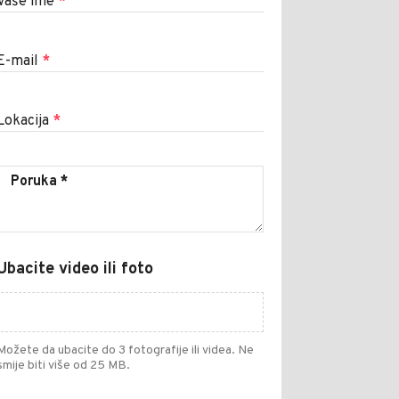
Vaše ime
*
E-mail
*
Lokacija
*
Ubacite video ili foto
Možete da ubacite do 3 fotografije ili videa. Ne
smije biti više od 25 MB.