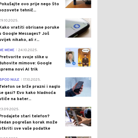
Pokušajte ovo prije nego što
pozovete tehnič...
0
29.10.2025.
Kako vratiti obrisane poruke
u Google Messages? Još
uvijek nikako, ali r...
0
ME MEME
24.10.2025.
|
Pretvorite svoje slike u
duhovite mimove: Google
sprema novi AI trik
0
ISPOD NULE
17.10.2025.
|
Telefon se brže prazni i naglo
se gasi? Evo kako hladnoća
utiče na bater...
0
23.09.2025.
Prodajete stari telefon?
Jedan pogrešan korak može
otkriti sve vaše podatke