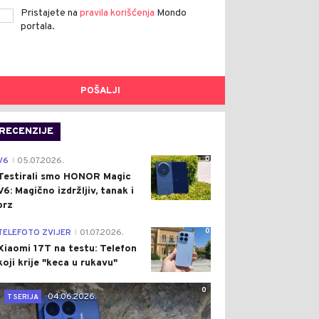
Pristajete na
pravila korišćenja
Mondo
portala.
POŠALJI
RECENZIJE
0
V6
05.07.2026.
|
Testirali smo HONOR Magic
V6: Magično izdržljiv, tanak i
brz
0
TELEFOTO ZVIJER
01.07.2026.
|
Xiaomi 17T na testu: Telefon
koji krije "keca u rukavu"
0
04.06.2026.
T SERIJA