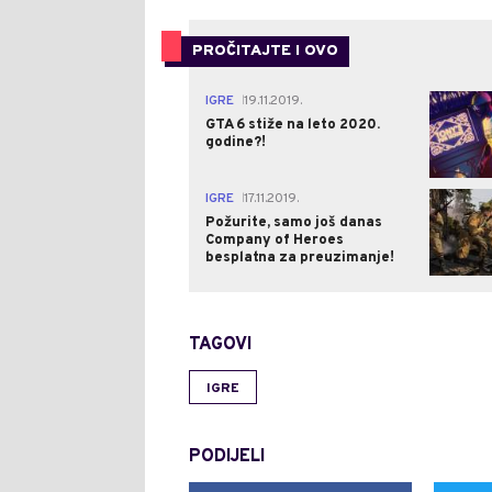
PROČITAJTE I OVO
IGRE
19.11.2019.
|
GTA 6 stiže na leto 2020.
godine?!
IGRE
17.11.2019.
|
Požurite, samo još danas
Company of Heroes
besplatna za preuzimanje!
TAGOVI
IGRE
PODIJELI