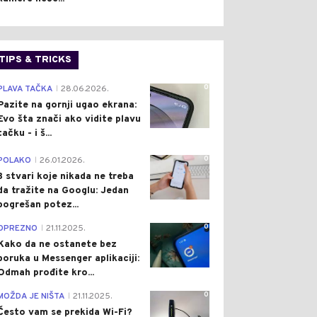
TIPS & TRICKS
0
PLAVA TAČKA
28.06.2026.
|
Pazite na gornji ugao ekrana:
Evo šta znači ako vidite plavu
tačku - i š...
0
POLAKO
26.01.2026.
|
3 stvari koje nikada ne treba
da tražite na Googlu: Jedan
pogrešan potez...
0
OPREZNO
21.11.2025.
|
Kako da ne ostanete bez
poruka u Messenger aplikaciji:
Odmah prođite kro...
0
MOŽDA JE NIŠTA
21.11.2025.
|
Često vam se prekida Wi-Fi?