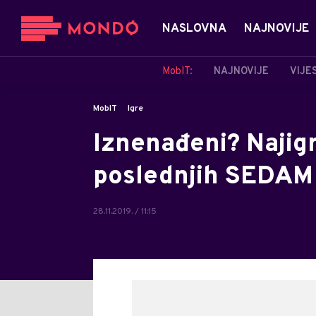
NASLOVNA
NAJNOVIJE
MobIT:
NAJNOVIJE
VIJE
MobIT
Igre
Iznenađeni? Najigr
poslednjih SEDAM
28.11.2019. / 11:15