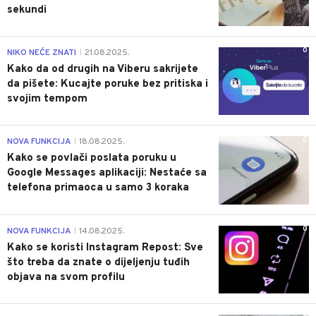
sekundi
0
NIKO NEĆE ZNATI
21.08.2025.
|
Kako da od drugih na Viberu sakrijete
da pišete: Kucajte poruke bez pritiska i
svojim tempom
0
NOVA FUNKCIJA
18.08.2025.
|
Kako se povlači poslata poruku u
Google Messages aplikaciji: Nestaće sa
telefona primaoca u samo 3 koraka
0
NOVA FUNKCIJA
14.08.2025.
|
Kako se koristi Instagram Repost: Sve
što treba da znate o dijeljenju tuđih
objava na svom profilu