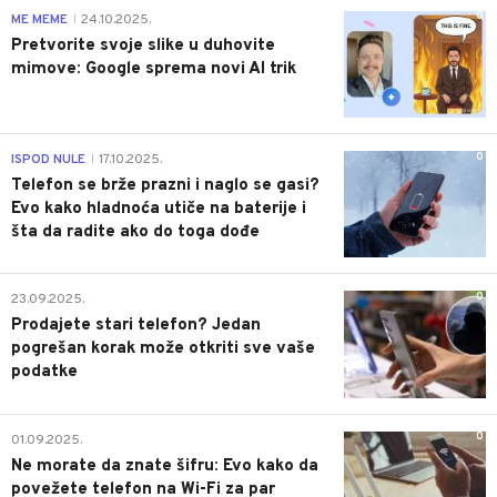
0
ME MEME
24.10.2025.
|
Pretvorite svoje slike u duhovite
mimove: Google sprema novi AI trik
0
ISPOD NULE
17.10.2025.
|
Telefon se brže prazni i naglo se gasi?
Evo kako hladnoća utiče na baterije i
šta da radite ako do toga dođe
0
23.09.2025.
Prodajete stari telefon? Jedan
pogrešan korak može otkriti sve vaše
podatke
0
01.09.2025.
Ne morate da znate šifru: Evo kako da
povežete telefon na Wi-Fi za par