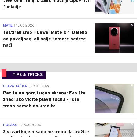
telefone: Tanji dizajn, moćniji čipovi i AI
funkcije
0
MATE
13.03.2026.
|
Testirali smo Huawei Mate X7: Daleko
od povoljnog, ali bolje kamere nećete
naći
TIPS & TRICKS
0
PLAVA TAČKA
28.06.2026.
|
Pazite na gornji ugao ekrana: Evo šta
znači ako vidite plavu tačku - i šta
treba odmah da uradite
0
POLAKO
26.01.2026.
|
3 stvari koje nikada ne treba da tražite