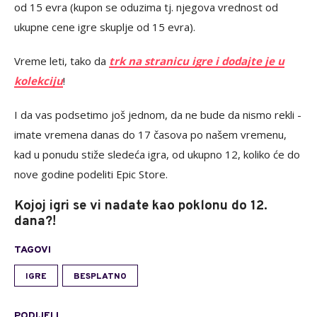
od 15 evra (kupon se oduzima tj. njegova vrednost od
ukupne cene igre skuplje od 15 evra).
Vreme leti, tako da
trk na stranicu igre i dodajte je u
kolekciju
!
I da vas podsetimo još jednom, da ne bude da nismo rekli -
imate vremena danas do 17 časova po našem vremenu,
kad u ponudu stiže sledeća igra, od ukupno 12, koliko će do
nove godine podeliti Epic Store.
Kojoj igri se vi nadate kao poklonu do 12.
dana?!
TAGOVI
IGRE
BESPLATNO
PODIJELI