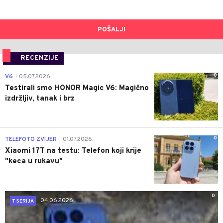
POŠALJI
RECENZIJE
0
V6
05.07.2026.
|
Testirali smo HONOR Magic V6: Magično
izdržljiv, tanak i brz
0
TELEFOTO ZVIJER
01.07.2026.
|
Xiaomi 17T na testu: Telefon koji krije
"keca u rukavu"
0
04.06.2026.
T SERIJA