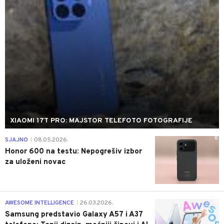
XIAOMI 17T PRO: MAJSTOR TELEFOTO FOTOGRAFIJE
0
SJAJNO
08.05.2026.
|
Honor 600 na testu: Nepogrešiv izbor
za uloženi novac
0
AWESOME INTELLIGENCE
26.03.2026.
|
Samsung predstavio Galaxy A57 i A37