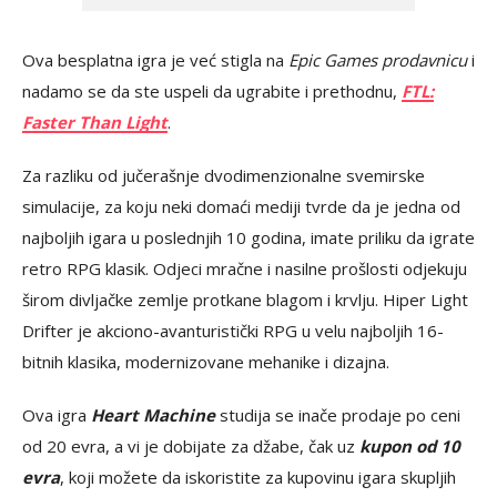
Ova besplatna igra je već stigla na
Epic Games prodavnicu
i
nadamo se da ste uspeli da ugrabite i prethodnu,
FTL:
Faster Than Light
.
Za razliku od jučerašnje dvodimenzionalne svemirske
simulacije, za koju neki domaći mediji tvrde da je jedna od
najboljih igara u poslednjih 10 godina, imate priliku da igrate
retro RPG klasik. Odjeci mračne i nasilne prošlosti odjekuju
širom divljačke zemlje protkane blagom i krvlju. Hiper Light
Drifter je akciono-avanturistički RPG u velu najboljih 16-
bitnih klasika, modernizovane mehanike i dizajna.
Ova igra
Heart Machine
studija se inače prodaje po ceni
od 20 evra, a vi je dobijate za džabe, čak uz
kupon od 10
evra
, koji možete da iskoristite za kupovinu igara skupljih