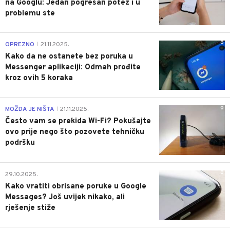
na Googlu: Jedan pogrešan potez i u
problemu ste
0
OPREZNO
21.11.2025.
|
Kako da ne ostanete bez poruka u
Messenger aplikaciji: Odmah prođite
kroz ovih 5 koraka
0
MOŽDA JE NIŠTA
21.11.2025.
|
Često vam se prekida Wi-Fi? Pokušajte
ovo prije nego što pozovete tehničku
podršku
0
29.10.2025.
Kako vratiti obrisane poruke u Google
Messages? Još uvijek nikako, ali
rješenje stiže