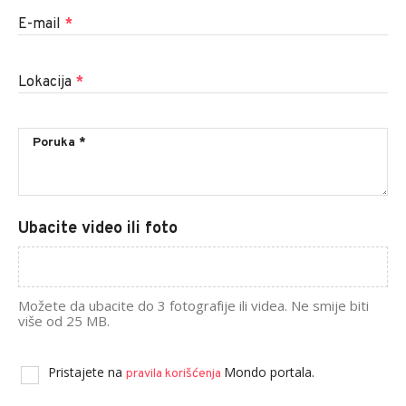
E-mail
*
Lokacija
*
Ubacite video ili foto
Možete da ubacite do 3 fotografije ili videa. Ne smije biti
više od 25 MB.
Pristajete na
Mondo portala.
pravila korišćenja