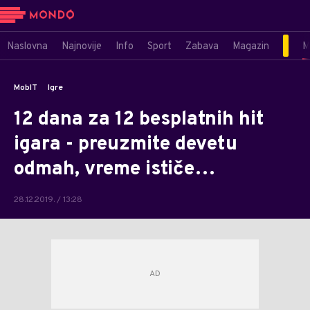
Naslovna
Najnovije
Info
Sport
Zabava
Magazin
M
MobIT
Igre
12 dana za 12 besplatnih hit
igara - preuzmite devetu
odmah, vreme ističe…
28.12.2019. / 13:28