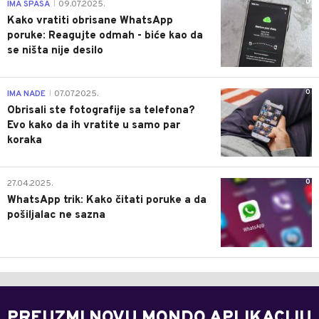
0
IMA SPASA
09.07.2025.
|
Kako vratiti obrisane WhatsApp
poruke: Reagujte odmah - biće kao da
se ništa nije desilo
0
IMA NADE
07.07.2025.
|
Obrisali ste fotografije sa telefona?
Evo kako da ih vratite u samo par
koraka
0
27.04.2025.
WhatsApp trik: Kako čitati poruke a da
pošiljalac ne sazna
PREUZMI NOVU MONDO APLIKACIJU