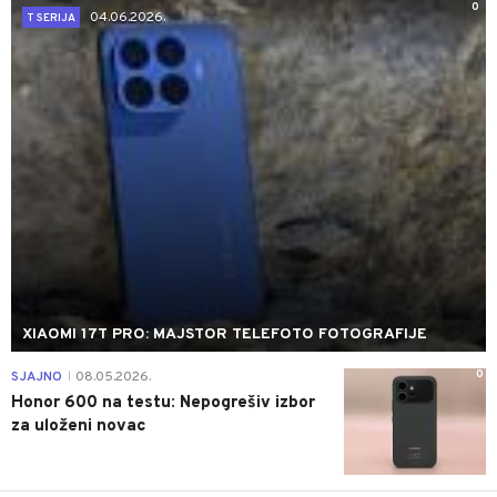
0
04.06.2026.
T SERIJA
XIAOMI 17T PRO: MAJSTOR TELEFOTO FOTOGRAFIJE
0
SJAJNO
08.05.2026.
|
Honor 600 na testu: Nepogrešiv izbor
za uloženi novac