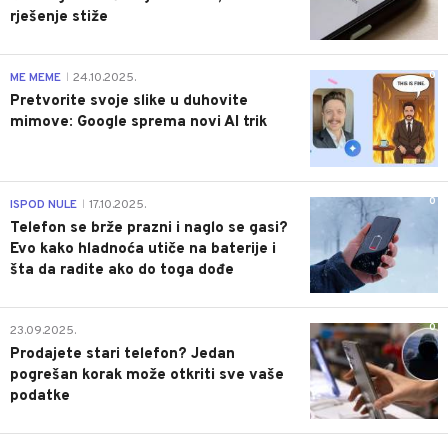
rješenje stiže
0
ME MEME
24.10.2025.
|
Pretvorite svoje slike u duhovite
mimove: Google sprema novi AI trik
0
ISPOD NULE
17.10.2025.
|
Telefon se brže prazni i naglo se gasi?
Evo kako hladnoća utiče na baterije i
šta da radite ako do toga dođe
0
23.09.2025.
Prodajete stari telefon? Jedan
pogrešan korak može otkriti sve vaše
podatke