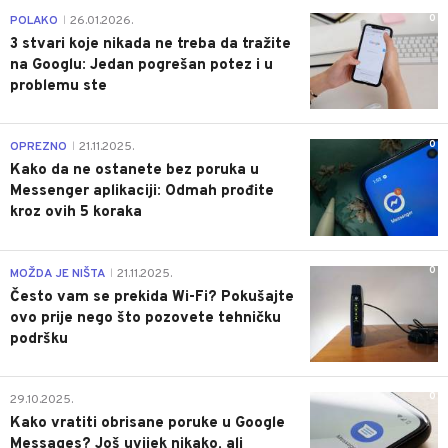
0
POLAKO
26.01.2026.
|
3 stvari koje nikada ne treba da tražite
na Googlu: Jedan pogrešan potez i u
problemu ste
0
OPREZNO
21.11.2025.
|
Kako da ne ostanete bez poruka u
Messenger aplikaciji: Odmah prođite
kroz ovih 5 koraka
0
MOŽDA JE NIŠTA
21.11.2025.
|
Često vam se prekida Wi-Fi? Pokušajte
ovo prije nego što pozovete tehničku
podršku
0
29.10.2025.
Kako vratiti obrisane poruke u Google
Messages? Još uvijek nikako, ali