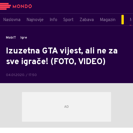
Naslovna
Najnovije
Info
Sport
Zabava
Magazin
M
MobIT
Igre
Izuzetna GTA vijest, ali ne za
sve igrače! (FOTO, VIDEO)
04.01.2020. / 17:50