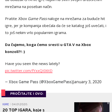
mrežama na poseban način.
Pratite
Xbox Game Pass
naloge na mrežama za buduće hit
igre, jer je kompanija obećala da će se katalog još uvećati, i
to još nekim vrlo popularnim igrama.
Da čujemo, koga ćemo sresti u GTA V na Xbox
konzoli?! :)
Have you seen the news lately?
pic.twitter.com/fYxxQI06tD
January 3, 2020
— Xbox Game Pass (@XboxGamePass)
PROČITAJTE I OVO:
0
IGRE
04.01.2020.
|
20 TOP IGARA, koje s