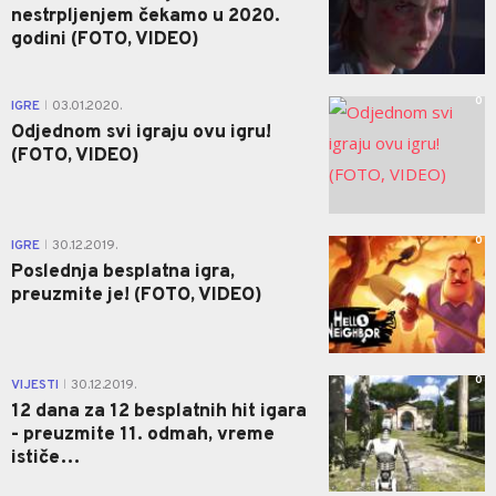
nestrpljenjem čekamo u 2020.
godini (FOTO, VIDEO)
0
IGRE
03.01.2020.
|
Odjednom svi igraju ovu igru!
(FOTO, VIDEO)
0
IGRE
30.12.2019.
|
Poslednja besplatna igra,
preuzmite je! (FOTO, VIDEO)
0
VIJESTI
30.12.2019.
|
12 dana za 12 besplatnih hit igara
- preuzmite 11. odmah, vreme
ističe…