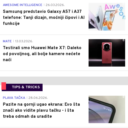
0
AWESOME INTELLIGENCE
26.03.2026.
|
Samsung predstavio Galaxy A57 i A37
telefone: Tanji dizajn, moćniji čipovi i AI
funkcije
0
MATE
13.03.2026.
|
Testirali smo Huawei Mate X7: Daleko
od povoljnog, ali bolje kamere nećete
naći
TIPS & TRICKS
0
PLAVA TAČKA
28.06.2026.
|
Pazite na gornji ugao ekrana: Evo šta
znači ako vidite plavu tačku - i šta
treba odmah da uradite