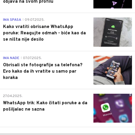
objava na svom profilu
0
IMA SPASA
09.07.2025.
|
Kako vratiti obrisane WhatsApp
poruke: Reagujte odmah - biće kao da
se ništa nije desilo
0
IMA NADE
07.07.2025.
|
Obrisali ste fotografije sa telefona?
Evo kako da ih vratite u samo par
koraka
0
27.04.2025.
WhatsApp trik: Kako čitati poruke a da
pošiljalac ne sazna