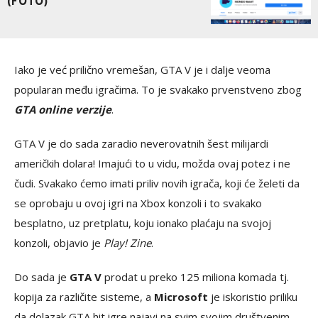
(FOTO)
Iako je već prilično vremešan, GTA V je i dalje veoma
popularan među igračima. To je svakako prvenstveno zbog
GTA online verzije
.
GTA V je do sada zaradio neverovatnih šest milijardi
američkih dolara! Imajući to u vidu, možda ovaj potez i ne
čudi. Svakako ćemo imati priliv novih igrača, koji će želeti da
se oprobaju u ovoj igri na Xbox konzoli i to svakako
besplatno, uz pretplatu, koju ionako plaćaju na svojoj
konzoli, objavio je
Play! Zine
.
Do sada je
GTA V
prodat u preko 125 miliona komada tj.
kopija za različite sisteme, a
Microsoft
je iskoristio priliku
da dolazak GTA hit igre najavi na svim svojim društvenim