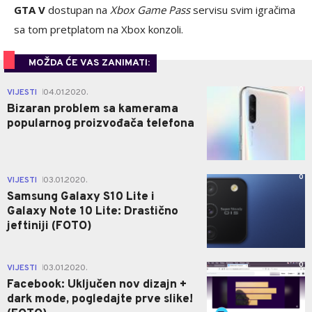
GTA V
dostupan na
Xbox Game Pass
servisu svim igračima
sa tom pretplatom na Xbox konzoli.
MOŽDA ĆE VAS ZANIMATI:
0
VIJESTI
04.01.2020.
|
Bizaran problem sa kamerama
popularnog proizvođača telefona
0
VIJESTI
03.01.2020.
|
Samsung Galaxy S10 Lite i
Galaxy Note 10 Lite: Drastično
jeftiniji (FOTO)
0
VIJESTI
03.01.2020.
|
Facebook: Uključen nov dizajn +
dark mode, pogledajte prve slike!