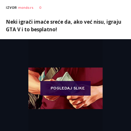
0
IZVOR
mondo.rs
Neki igrači imaće sreće da, ako već nisu, igraju
GTA V i to besplatno!
POGLEDAJ SLIKE