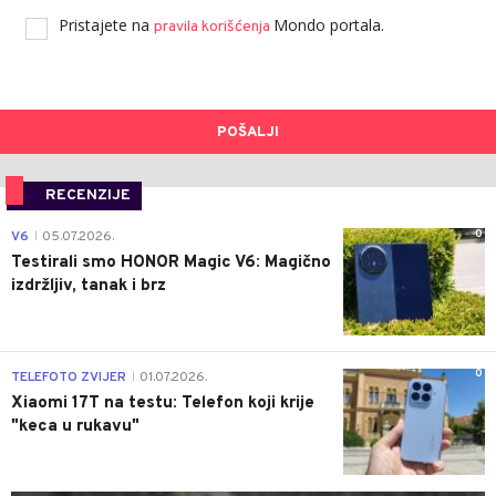
Pristajete na
Mondo portala.
pravila korišćenja
POŠALJI
RECENZIJE
0
V6
05.07.2026.
|
Testirali smo HONOR Magic V6: Magično
izdržljiv, tanak i brz
0
TELEFOTO ZVIJER
01.07.2026.
|
Xiaomi 17T na testu: Telefon koji krije
"keca u rukavu"