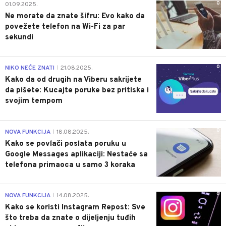
0
01.09.2025.
Ne morate da znate šifru: Evo kako da
povežete telefon na Wi-Fi za par
sekundi
0
NIKO NEĆE ZNATI
21.08.2025.
|
Kako da od drugih na Viberu sakrijete
da pišete: Kucajte poruke bez pritiska i
svojim tempom
0
NOVA FUNKCIJA
18.08.2025.
|
Kako se povlači poslata poruku u
Google Messages aplikaciji: Nestaće sa
telefona primaoca u samo 3 koraka
0
NOVA FUNKCIJA
14.08.2025.
|
Kako se koristi Instagram Repost: Sve
što treba da znate o dijeljenju tuđih