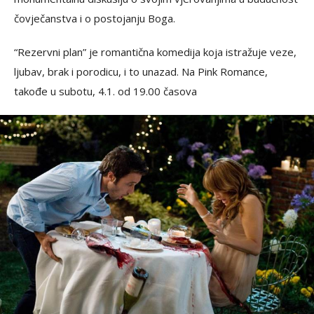
čovječanstva i o postojanju Boga.
“Rezervni plan” je romantična komedija koja istražuje veze,
ljubav, brak i porodicu, i to unazad. Na Pink Romance,
takođe u subotu, 4.1. od 19.00 časova