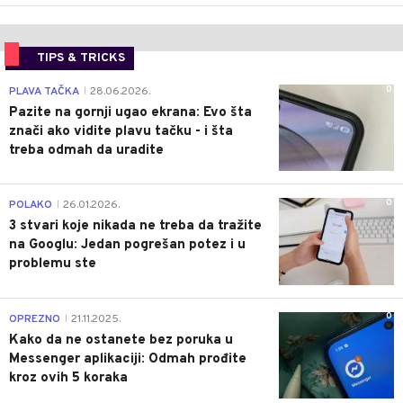
TIPS & TRICKS
0
PLAVA TAČKA
28.06.2026.
|
Pazite na gornji ugao ekrana: Evo šta
znači ako vidite plavu tačku - i šta
treba odmah da uradite
0
POLAKO
26.01.2026.
|
3 stvari koje nikada ne treba da tražite
na Googlu: Jedan pogrešan potez i u
problemu ste
0
OPREZNO
21.11.2025.
|
Kako da ne ostanete bez poruka u
Messenger aplikaciji: Odmah prođite
kroz ovih 5 koraka