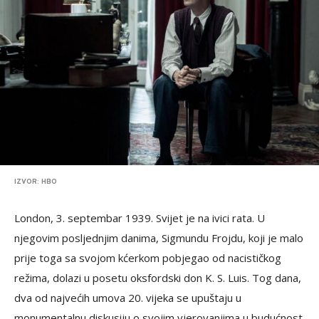
IZVOR: HBO
London, 3. septembar 1939. Svijet je na ivici rata. U
njegovim posljednjim danima, Sigmundu Frojdu, koji je malo
prije toga sa svojom kćerkom pobjegao od nacističkog
režima, dolazi u posetu oksfordski don K. S. Luis. Tog dana,
dva od najvećih umova 20. vijeka se upuštaju u
monumentalnu diskusiju o svojim vjerovanjima u budućnost