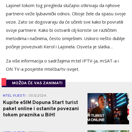
Lajonel tokom tog pregleda slučajno otkrivaju da njihove
partnere veže ljubavnički odnos. Oboje žele da spasu svoje
veze. Zato se dogovaraju da će učiniti sve kako bi povratili
svoje partnere. Kako bi ostvarili cilj koriste se različitim
metodima i načinima, često smiješnim. Uskoro nešto dublje
počinje povezivati Kerol i Lajonela. Osveta je slatka…
Za više informacija o sadržajima m:tel IPTV-ja, m:SAT-a i
ON TV-a posjetite mtel.ba/tv-svijet.
MOŽDA ĆE VAS ZANIMATI
0
MTEL VIJESTI
30.12.2024.
|
Kupite eSIM Dopuna Start turist
paket online i ostanite povezani
tokom praznika u BiH!
0