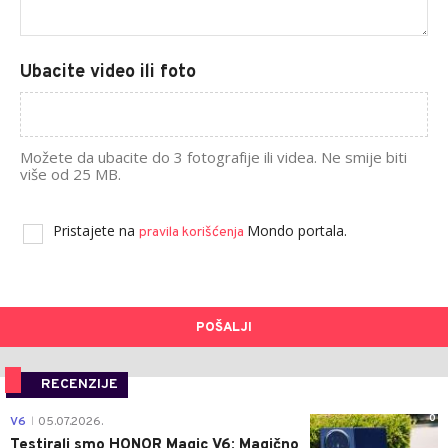
Ubacite video ili foto
Možete da ubacite do 3 fotografije ili videa. Ne smije biti
više od 25 MB.
Pristajete na
Mondo portala.
pravila korišćenja
POŠALJI
RECENZIJE
0
V6
05.07.2026.
|
Testirali smo HONOR Magic V6: Magično