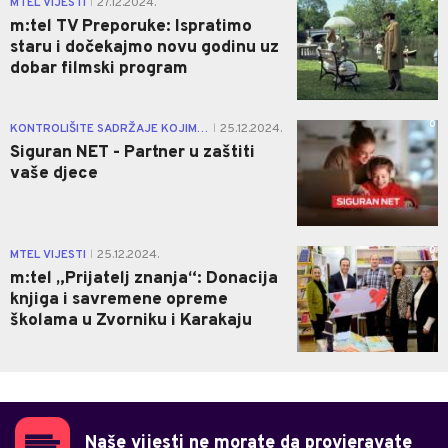
MTEL VIJESTI
27.12.2024.
|
m:tel TV Preporuke: Ispratimo
staru i dočekajmo novu godinu uz
dobar filmski program
0
KONTROLIŠITE SADRŽAJE KOJIMA PRISTUPAJU VAŠA DJECA
25.12.2024.
|
Siguran NET - Partner u zaštiti
vaše djece
0
MTEL VIJESTI
25.12.2024.
|
m:tel „Prijatelj znanja“: Donacija
knjiga i savremene opreme
školama u Zvorniku i Karakaju
Naše vijesti ne morate da provjeravate