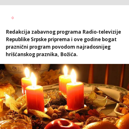
Nikolina
AUTOR
0
Damjanić
Redakcija zabavnog programa Radio-televizije
Republike Srpske priprema i ove godine bogat
praznični program povodom najradosnijeg
hrišćanskog praznika, Božića.