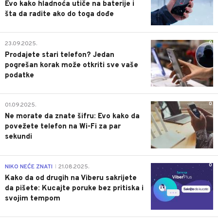
Evo kako hladnoća utiče na baterije i
šta da radite ako do toga dođe
0
23.09.2025.
Prodajete stari telefon? Jedan
pogrešan korak može otkriti sve vaše
podatke
0
01.09.2025.
Ne morate da znate šifru: Evo kako da
povežete telefon na Wi-Fi za par
sekundi
0
NIKO NEĆE ZNATI
21.08.2025.
|
Kako da od drugih na Viberu sakrijete
da pišete: Kucajte poruke bez pritiska i
svojim tempom