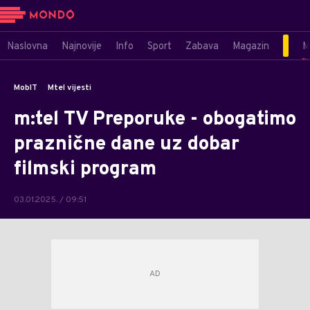
Naslovna
Najnovije
Info
Sport
Zabava
Magazin
M
MobIT
Mtel vijesti
m:tel TV Preporuke - obogatimo
praznične dane uz dobar
filmski program
03.01.2025. / 09:51