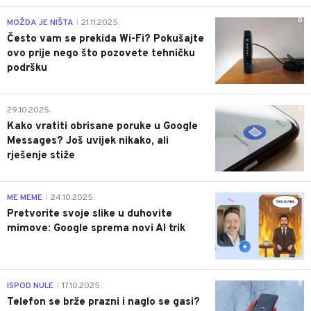
0
MOŽDA JE NIŠTA
21.11.2025.
|
Često vam se prekida Wi-Fi? Pokušajte
ovo prije nego što pozovete tehničku
podršku
0
29.10.2025.
Kako vratiti obrisane poruke u Google
Messages? Još uvijek nikako, ali
rješenje stiže
0
ME MEME
24.10.2025.
|
Pretvorite svoje slike u duhovite
mimove: Google sprema novi AI trik
0
ISPOD NULE
17.10.2025.
|
Telefon se brže prazni i naglo se gasi?