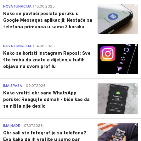
0
NOVA FUNKCIJA
18.08.2025.
|
Kako se povlači poslata poruku u
Google Messages aplikaciji: Nestaće sa
telefona primaoca u samo 3 koraka
0
NOVA FUNKCIJA
14.08.2025.
|
Kako se koristi Instagram Repost: Sve
što treba da znate o dijeljenju tuđih
objava na svom profilu
0
IMA SPASA
09.07.2025.
|
Kako vratiti obrisane WhatsApp
poruke: Reagujte odmah - biće kao da
se ništa nije desilo
0
IMA NADE
07.07.2025.
|
Obrisali ste fotografije sa telefona?
Evo kako da ih vratite u samo par