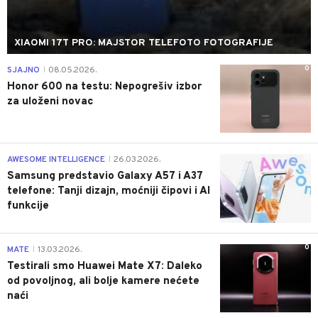
XIAOMI 17T PRO: MAJSTOR TELEFOTO FOTOGRAFIJE
0
SJAJNO
08.05.2026.
|
Honor 600 na testu: Nepogrešiv izbor
za uloženi novac
0
AWESOME INTELLIGENCE
26.03.2026.
|
Samsung predstavio Galaxy A57 i A37
telefone: Tanji dizajn, moćniji čipovi i AI
funkcije
0
MATE
13.03.2026.
|
Testirali smo Huawei Mate X7: Daleko
od povoljnog, ali bolje kamere nećete
naći