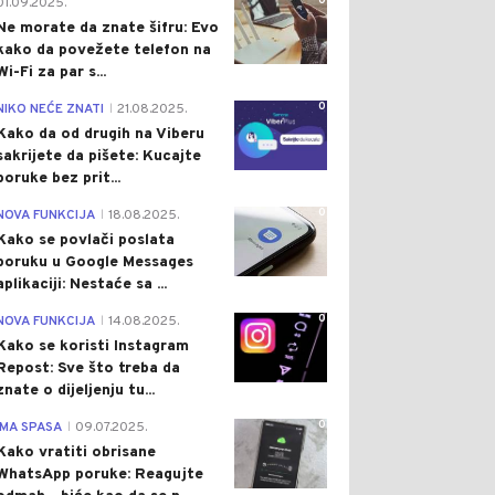
0
01.09.2025.
Ne morate da znate šifru: Evo
kako da povežete telefon na
Wi-Fi za par s...
0
NIKO NEĆE ZNATI
21.08.2025.
|
Kako da od drugih na Viberu
sakrijete da pišete: Kucajte
poruke bez prit...
0
NOVA FUNKCIJA
18.08.2025.
|
Kako se povlači poslata
poruku u Google Messages
aplikaciji: Nestaće sa ...
0
NOVA FUNKCIJA
14.08.2025.
|
Kako se koristi Instagram
Repost: Sve što treba da
znate o dijeljenju tu...
0
IMA SPASA
09.07.2025.
|
Kako vratiti obrisane
WhatsApp poruke: Reagujte