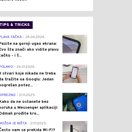
TIPS & TRICKS
0
PLAVA TAČKA
28.06.2026.
|
Pazite na gornji ugao ekrana:
Evo šta znači ako vidite plavu
tačku - i š...
0
POLAKO
26.01.2026.
|
3 stvari koje nikada ne treba
da tražite na Googlu: Jedan
pogrešan potez...
0
OPREZNO
21.11.2025.
|
Kako da ne ostanete bez
poruka u Messenger aplikaciji:
Odmah prođite kro...
0
MOŽDA JE NIŠTA
21.11.2025.
|
Često vam se prekida Wi-Fi?