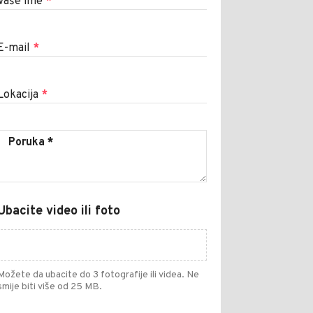
Vaše ime
*
E-mail
*
Lokacija
*
Ubacite video ili foto
Možete da ubacite do 3 fotografije ili videa. Ne
smije biti više od 25 MB.