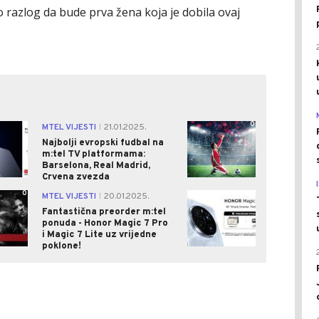
o razlog da bude prva žena koja je dobila ovaj
0
0
MTEL VIJESTI
21.01.2025.
|
Najbolji evropski fudbal na
m:tel TV platformama:
Barselona, Real Madrid,
Crvena zvezda
0
0
MTEL VIJESTI
20.01.2025.
|
Fantastična preorder m:tel
ponuda - Honor Magic 7 Pro
i Magic 7 Lite uz vrijedne
poklone!