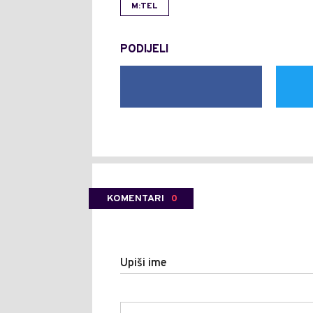
M:TEL
PODIJELI
KOMENTARI
0
Upiši ime