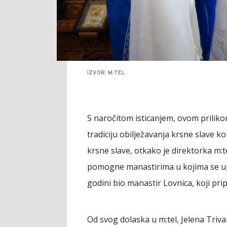
IZVOR: M:TEL
S naročitom isticanjem, ovom prilikom
tradiciju obilježavanja krsne slave ko
krsne slave, otkako je direktorka m:tel
pomogne manastirima u kojima se upri
godini bio manastir Lovnica, koji pri
Od svog dolaska u m:tel, Jelena Trivan