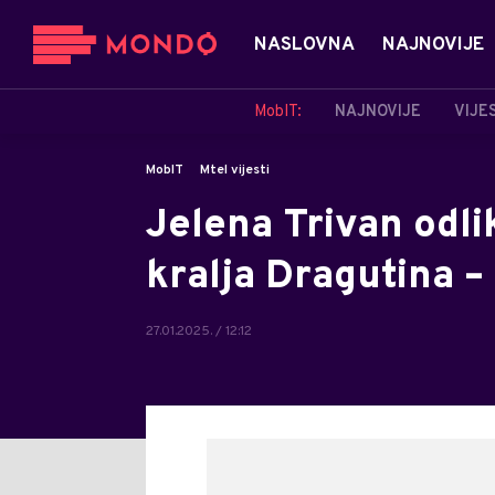
NASLOVNA
NAJNOVIJE
MobIT:
NAJNOVIJE
VIJE
MobIT
Mtel vijesti
Jelena Trivan odl
kralja Dragutina 
27.01.2025. / 12:12