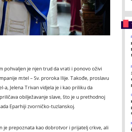
 pohvaljen je njen trud da vrati i ponovo oživi
mpanije m:tel – Sv. proroka Ilije. Takođe, proslavu
-a, Jelena Trivan vidjela je i kao priliku da
ličava obilježavanje slave, što je u prethodnoj
pada Eparhiji zvorničko-tuzlanskoj.
 je prepoznata kao dobrotvor i prijatelj crkve, ali