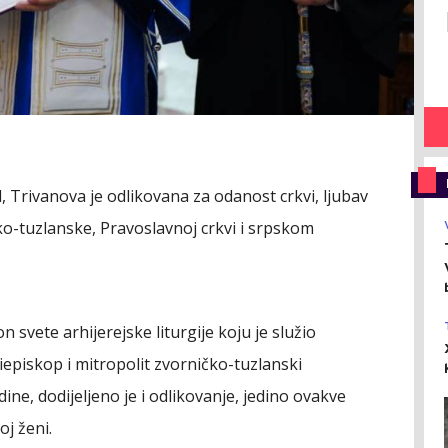
, Trivanova je odlikovana za odanost crkvi, ljubav
o-tuzlanske, Pravoslavnoj crkvi i srpskom
vete arhijerejske liturgije koju je služio
piskop i mitropolit zvorničko-tuzlanski
ine, dodijeljeno je i odlikovanje, jedino ovakve
oj ženi.