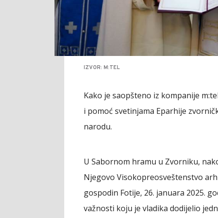
IZVOR: M:TEL
Kako je saopšteno iz kompanije m:tel
i pomoć svetinjama Eparhije zvorničk
narodu.
U Sabornom hramu u Zvorniku, nakon s
Njegovo Visokopreosveštenstvo arhie
gospodin Fotije, 26. januara 2025. god
važnosti koju je vladika dodijelio jedn