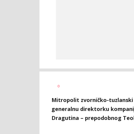
Dušan
AUTOR
0
Volaš
Mitropolit zvorničko-tuzlanski 
generalnu direktorku kompanij
Dragutina – prepodobnog Teok