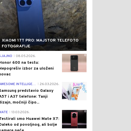
XIAOMI 17T PRO: MAJSTOR TELEFOTO
FOTOGRAFIJE
0
SJAJNO
08.05.2026.
|
Honor 600 na testu:
Nepogrešiv izbor za uloženi
novac
0
AWESOME INTELLIGENCE
26.03.2026.
|
Samsung predstavio Galaxy
A57 i A37 telefone: Tanji
dizajn, moćniji čipo...
0
MATE
13.03.2026.
|
Testirali smo Huawei Mate X7:
Daleko od povoljnog, ali bolje
kamere neće...