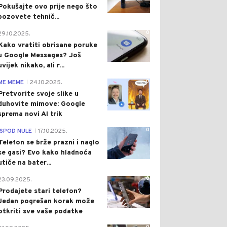
Pokušajte ovo prije nego što
pozovete tehnič...
0
29.10.2025.
Kako vratiti obrisane poruke
u Google Messages? Još
uvijek nikako, ali r...
0
ME MEME
24.10.2025.
|
Pretvorite svoje slike u
duhovite mimove: Google
sprema novi AI trik
0
ISPOD NULE
17.10.2025.
|
Telefon se brže prazni i naglo
se gasi? Evo kako hladnoća
utiče na bater...
0
23.09.2025.
Prodajete stari telefon?
Jedan pogrešan korak može
otkriti sve vaše podatke