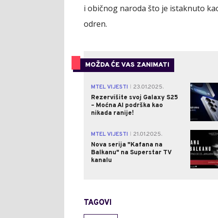
i običnog naroda što je istaknuto ka
odren.
MOŽDA ĆE VAS ZANIMATI
MTEL VIJESTI
23.01.2025.
|
Rezervišite svoj Galaxy S25
– Moćna AI podrška kao
nikada ranije!
MTEL VIJESTI
21.01.2025.
|
Nova serija "Kafana na
Balkanu" na Superstar TV
kanalu
TAGOVI