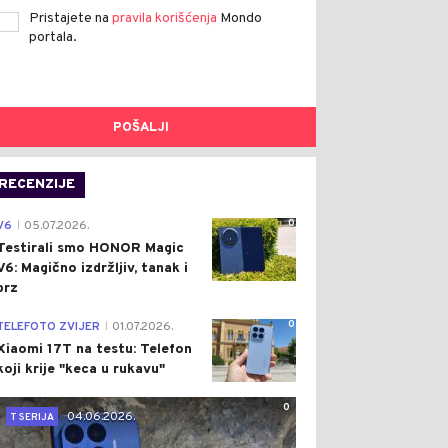
Pristajete na
pravila korišćenja
Mondo
portala.
POŠALJI
RECENZIJE
0
V6
05.07.2026.
|
Testirali smo HONOR Magic
V6: Magično izdržljiv, tanak i
brz
0
TELEFOTO ZVIJER
01.07.2026.
|
Xiaomi 17T na testu: Telefon
koji krije "keca u rukavu"
0
04.06.2026.
T SERIJA