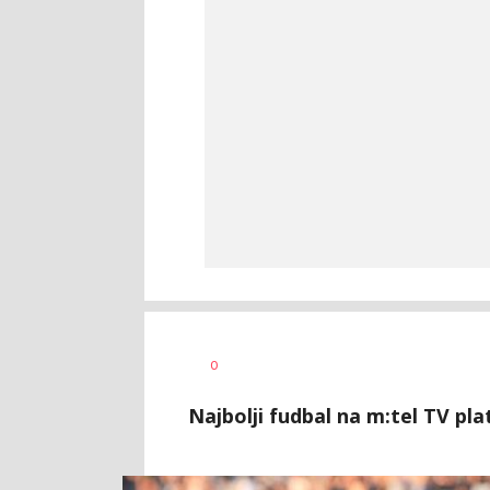
Haris
AUTOR
0
Krhalić
Najbolji fudbal na m:tel TV p