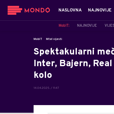
NASLOVNA
NAJNOVIJE
MobIT:
NAJNOVIJE
VIJE
MobIT
Mtel vijesti
Spektakularni meč
Inter, Bajern, Rea
kolo
14.04.2025. / 11:47