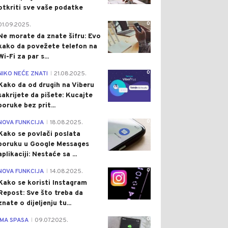
otkriti sve vaše podatke
0
01.09.2025.
Ne morate da znate šifru: Evo
kako da povežete telefon na
Wi-Fi za par s...
0
NIKO NEĆE ZNATI
21.08.2025.
|
Kako da od drugih na Viberu
sakrijete da pišete: Kucajte
poruke bez prit...
0
NOVA FUNKCIJA
18.08.2025.
|
Kako se povlači poslata
poruku u Google Messages
aplikaciji: Nestaće sa ...
0
NOVA FUNKCIJA
14.08.2025.
|
Kako se koristi Instagram
Repost: Sve što treba da
znate o dijeljenju tu...
0
IMA SPASA
09.07.2025.
|