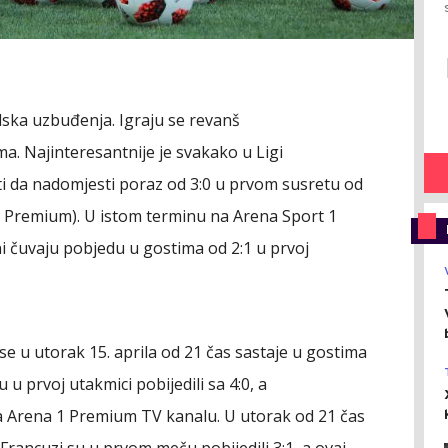
ska uzbuđenja. Igraju se revanš
a. Najinteresantnije je svakako u Ligi
i da nadomjesti poraz od 3:0 u prvom susretu od
 1 Premium). U istom terminu na Arena Sport 1
jani čuvaju pobjedu u gostima od 2:1 u prvoj
e u utorak 15. aprila od 21 čas sastaje u gostima
u prvoj utakmici pobijedili sa 4:0, a
a Arena 1 Premium TV kanalu. U utorak od 21 čas
 Francuzi su u prvom meču pobijedili 3:1, a ovaj