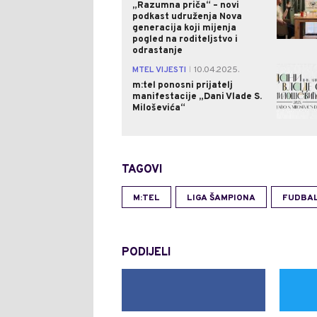
„Razumna priča“ – novi
podkast udruženja Nova
generacija koji mijenja
pogled na roditeljstvo i
odrastanje
MTEL VIJESTI
10.04.2025.
|
m:tel ponosni prijatelj
manifestacije „Dani Vlade S.
Miloševića“
TAGOVI
M:TEL
LIGA ŠAMPIONA
FUDBA
PODIJELI