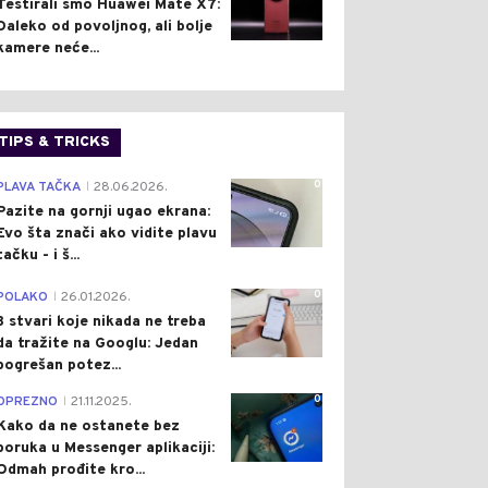
Testirali smo Huawei Mate X7:
Daleko od povoljnog, ali bolje
kamere neće...
TIPS & TRICKS
0
PLAVA TAČKA
28.06.2026.
|
Pazite na gornji ugao ekrana:
Evo šta znači ako vidite plavu
tačku - i š...
0
POLAKO
26.01.2026.
|
3 stvari koje nikada ne treba
da tražite na Googlu: Jedan
pogrešan potez...
0
OPREZNO
21.11.2025.
|
Kako da ne ostanete bez
poruka u Messenger aplikaciji:
Odmah prođite kro...