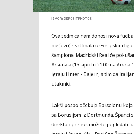
IZVOR: DEPOSITPHOTOS
Ova sedmica nam donosi nova fudbal
mečevi četvrtfinala u evropskim ligam
šampiona. Madridski Real će pokušat
Arsenala (16. april u 21.00 na Arena
igraju i Inter - Bajern, s tim da Itali
utakmici.
Lakši posao očekuje Barselonu koja s
sa Borusijom iz Dortmunda. Španci su 
direktan prenos možete pogledati n
igraju i Aston Vila - Pari Sen Žermen.