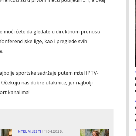
e moći ćete da gledate u direktnom prenosu
Konferencijske lige, kao i preglede svih
a.
najbolje sportske sadržaje putem m:tel IPTV-
. Očekuju nas dobre utakmice, jer najbolji
port kanalima!
0
0
MTEL VIJESTI
11.04.2025.
|