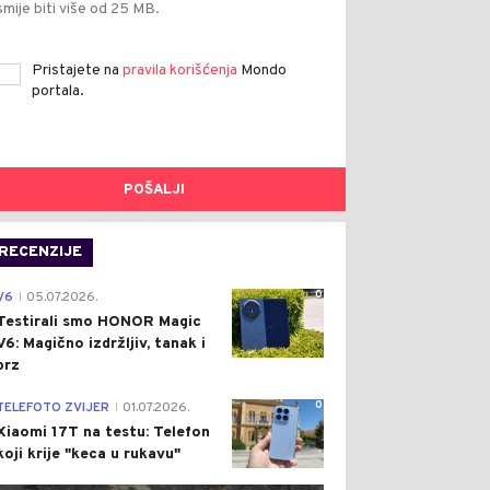
smije biti više od 25 MB.
Pristajete na
pravila korišćenja
Mondo
portala.
POŠALJI
RECENZIJE
0
V6
05.07.2026.
|
Testirali smo HONOR Magic
V6: Magično izdržljiv, tanak i
brz
0
TELEFOTO ZVIJER
01.07.2026.
|
Xiaomi 17T na testu: Telefon
koji krije "keca u rukavu"