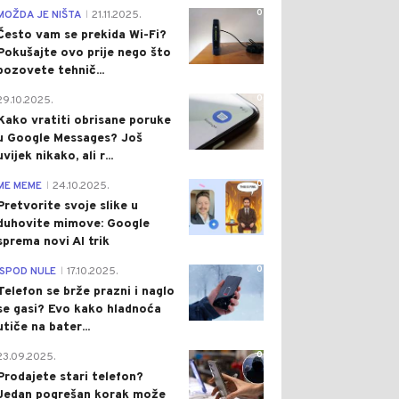
0
MOŽDA JE NIŠTA
21.11.2025.
|
Često vam se prekida Wi-Fi?
Pokušajte ovo prije nego što
pozovete tehnič...
0
29.10.2025.
Kako vratiti obrisane poruke
u Google Messages? Još
uvijek nikako, ali r...
0
ME MEME
24.10.2025.
|
Pretvorite svoje slike u
duhovite mimove: Google
sprema novi AI trik
0
ISPOD NULE
17.10.2025.
|
Telefon se brže prazni i naglo
se gasi? Evo kako hladnoća
utiče na bater...
0
23.09.2025.
Prodajete stari telefon?
Jedan pogrešan korak može