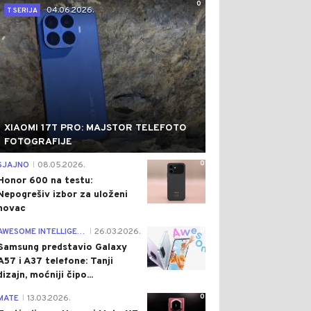
0
04.06.2026.
T SERIJA
XIAOMI 17T PRO: MAJSTOR TELEFOTO
FOTOGRAFIJE
0
SJAJNO
08.05.2026.
|
Honor 600 na testu:
Nepogrešiv izbor za uloženi
novac
0
AWESOME INTELLIGENCE
26.03.2026.
|
Samsung predstavio Galaxy
A57 i A37 telefone: Tanji
dizajn, moćniji čipo...
0
MATE
13.03.2026.
|