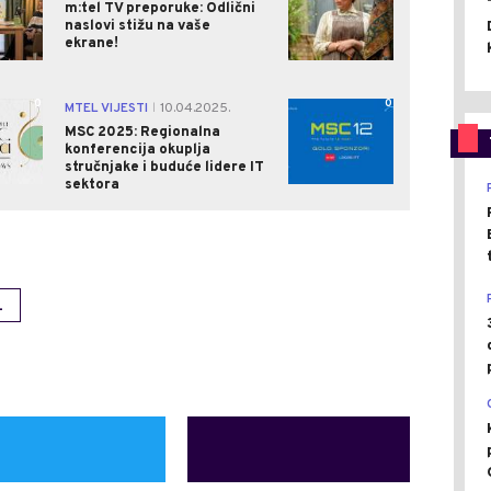
m:tel TV preporuke: Odlični
naslovi stižu na vaše
ekrane!
0
0
MTEL VIJESTI
10.04.2025.
|
MSC 2025: Regionalna
konferencija okuplja
stručnjake i buduće lidere IT
sektora
L