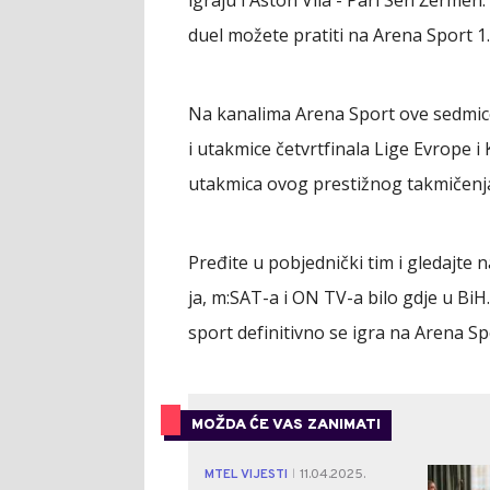
duel možete pratiti na Arena Sport 1.
Na kanalima Arena Sport ove sedmic
i utakmice četvrtfinala Lige Evrope i 
utakmica ovog prestižnog takmičenj
Pređite u pobjednički tim i gledajte 
ja, m:SAT-a i ON TV-a bilo gdje u BiH
sport definitivno se igra na Arena S
MOŽDA ĆE VAS ZANIMATI
MTEL VIJESTI
11.04.2025.
|