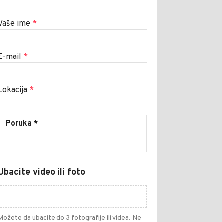
Vaše ime
*
E-mail
*
Lokacija
*
Ubacite video ili foto
Možete da ubacite do 3 fotografije ili videa. Ne