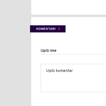
KOMENTARI
0
Upiši ime