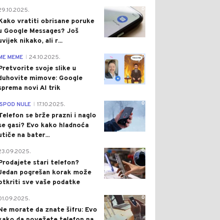
0
29.10.2025.
Kako vratiti obrisane poruke
u Google Messages? Još
uvijek nikako, ali r...
0
ME MEME
24.10.2025.
|
Pretvorite svoje slike u
duhovite mimove: Google
sprema novi AI trik
0
ISPOD NULE
17.10.2025.
|
Telefon se brže prazni i naglo
se gasi? Evo kako hladnoća
utiče na bater...
0
23.09.2025.
Prodajete stari telefon?
Jedan pogrešan korak može
otkriti sve vaše podatke
0
01.09.2025.
Ne morate da znate šifru: Evo
kako da povežete telefon na