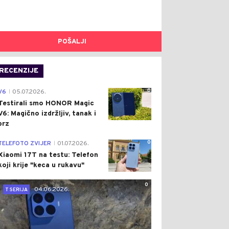
POŠALJI
RECENZIJE
0
V6
05.07.2026.
|
Testirali smo HONOR Magic
V6: Magično izdržljiv, tanak i
brz
0
TELEFOTO ZVIJER
01.07.2026.
|
Xiaomi 17T na testu: Telefon
koji krije "keca u rukavu"
0
04.06.2026.
T SERIJA