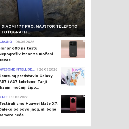
XIAOMI 17T PRO: MAJSTOR TELEFOTO
FOTOGRAFIJE
0
SJAJNO
08.05.2026.
|
Honor 600 na testu:
Nepogrešiv izbor za uloženi
novac
0
AWESOME INTELLIGENCE
26.03.2026.
|
Samsung predstavio Galaxy
A57 i A37 telefone: Tanji
dizajn, moćniji čipo...
0
MATE
13.03.2026.
|
Testirali smo Huawei Mate X7:
Daleko od povoljnog, ali bolje
kamere neće...