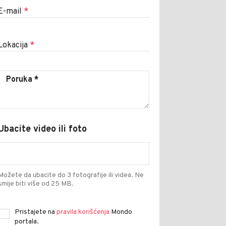
E-mail
*
Lokacija
*
Ubacite video ili foto
Možete da ubacite do 3 fotografije ili videa. Ne
smije biti više od 25 MB.
Pristajete na
pravila korišćenja
Mondo
portala.