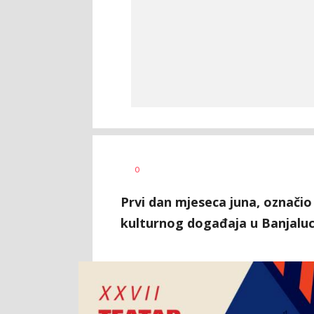
Dragana
AUTOR
0
Božić
Prvi dan mjeseca juna, označio
kulturnog događaja u Banjaluci