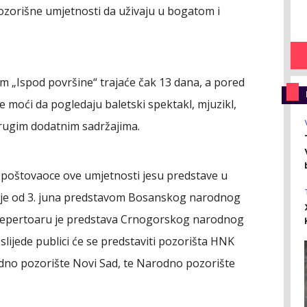
 pozorišne umjetnosti da uživaju u bogatom i
m „Ispod površine“ trajaće čak 13 dana, a pored
 moći da pogledaju baletski spektakl, mjuzikl,
drugim dodatnim sadržajima.
e poštovaoce ove umjetnosti jesu predstave u
inje od 3. juna predstavom Bosanskog narodnog
repertoaru je predstava Crnogorskog narodnog
slijede publici će se predstaviti pozorišta HNK
dno pozorište Novi Sad, te Narodno pozorište