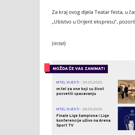
Za kraj ovog dijela Teatar festa, u č
„Ubistvo u Orijent ekspresu“, pozor
(m:tel)
MOŽDA ĆE VAS ZANIMATI
MTEL VIJESTI
30.05.2025.
|
m:tel za one koji su život
posvetili spasavanju
MTEL VIJESTI
28.05.2025.
|
Finale Lige šampiona i Lige
konferencije uživo na Arena
Sport TV