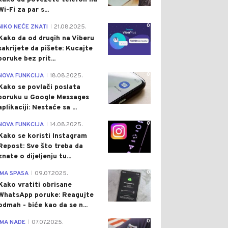
Wi-Fi za par s...
0
NIKO NEĆE ZNATI
21.08.2025.
|
Kako da od drugih na Viberu
sakrijete da pišete: Kucajte
poruke bez prit...
0
NOVA FUNKCIJA
18.08.2025.
|
Kako se povlači poslata
poruku u Google Messages
aplikaciji: Nestaće sa ...
0
NOVA FUNKCIJA
14.08.2025.
|
Kako se koristi Instagram
Repost: Sve što treba da
znate o dijeljenju tu...
0
IMA SPASA
09.07.2025.
|
Kako vratiti obrisane
WhatsApp poruke: Reagujte
odmah - biće kao da se n...
0
IMA NADE
07.07.2025.
|