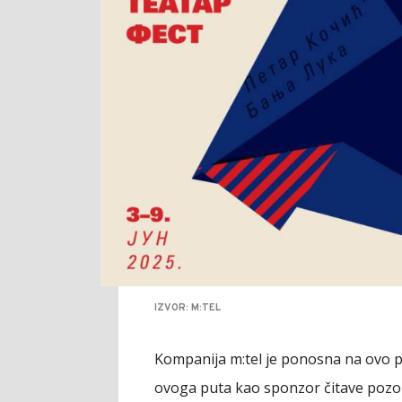
IZVOR: M:TEL
Kompanija m:tel je ponosna na ovo pri
ovoga puta kao sponzor čitave pozo