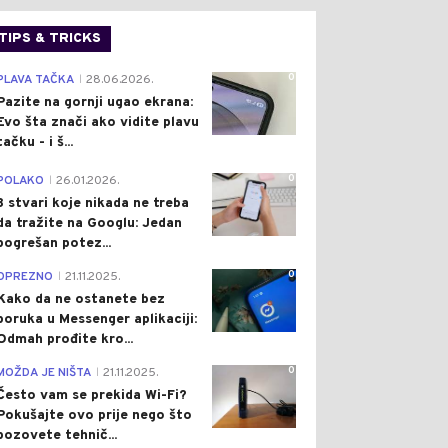
TIPS & TRICKS
0
PLAVA TAČKA
28.06.2026.
|
Pazite na gornji ugao ekrana:
Evo šta znači ako vidite plavu
tačku - i š...
0
POLAKO
26.01.2026.
|
3 stvari koje nikada ne treba
da tražite na Googlu: Jedan
pogrešan potez...
0
OPREZNO
21.11.2025.
|
Kako da ne ostanete bez
poruka u Messenger aplikaciji:
Odmah prođite kro...
0
MOŽDA JE NIŠTA
21.11.2025.
|
Često vam se prekida Wi-Fi?
Pokušajte ovo prije nego što
pozovete tehnič...