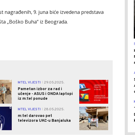
ast nagrađenih, 9. juna biće izvedena predstava
išta „Boško Buha“ iz Beograda.
0
0
MTEL VIJESTI
29.05.2025.
|
Pametan izbor za rad i
učenje - ASUS i ONDA laptopi
iz m:tel ponude
0
0
MTEL VIJESTI
28.05.2025.
|
m:tel darovao pet
televizora UKC-u Banjaluka