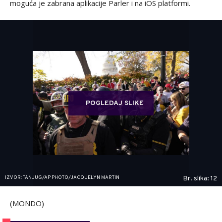
moguća je zabrana aplikacije Parler i na iOS platformi.
POGLEDAJ SLIKE
IZVOR: TANJUG/AP PHOTO/JACQUELYN MARTIN
Br. slika: 12
(MONDO)