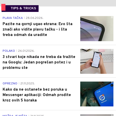
TIPS & TRICKS
0
PLAVA TAČKA
28.06.2026.
|
Pazite na gornji ugao ekrana: Evo šta
znači ako vidite plavu tačku - i šta
treba odmah da uradite
0
POLAKO
26.01.2026.
|
3 stvari koje nikada ne treba da tražite
na Googlu: Jedan pogrešan potez i u
problemu ste
0
OPREZNO
21.11.2025.
|
Kako da ne ostanete bez poruka u
Messenger aplikaciji: Odmah prođite
kroz ovih 5 koraka
0