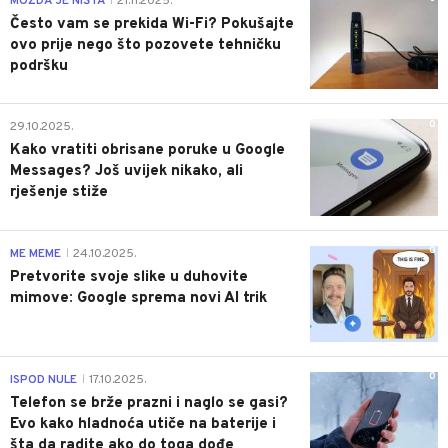
MOŽDA JE NIŠTA
21.11.2025.
|
Često vam se prekida Wi-Fi? Pokušajte
ovo prije nego što pozovete tehničku
podršku
0
29.10.2025.
Kako vratiti obrisane poruke u Google
Messages? Još uvijek nikako, ali
rješenje stiže
0
ME MEME
24.10.2025.
|
Pretvorite svoje slike u duhovite
mimove: Google sprema novi AI trik
0
ISPOD NULE
17.10.2025.
|
Telefon se brže prazni i naglo se gasi?
Evo kako hladnoća utiče na baterije i
šta da radite ako do toga dođe