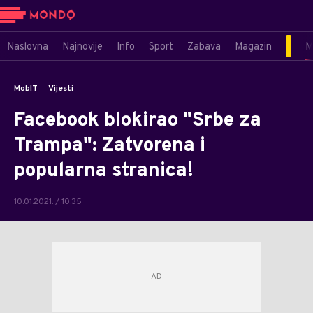
Naslovna
Najnovije
Info
Sport
Zabava
Magazin
M
MobIT
Vijesti
Facebook blokirao "Srbe za
Trampa": Zatvorena i
popularna stranica!
10.01.2021. / 10:35