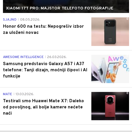
XIAOMI 17T PRO: MAJSTOR TELEFOTO FOTOGRAFIJE
0
SJAJNO
08.05.2026.
|
Honor 600 na testu: Nepogrešiv izbor
za uloženi novac
0
AWESOME INTELLIGENCE
26.03.2026.
|
Samsung predstavio Galaxy A57 i A37
telefone: Tanji dizajn, moćniji čipovi i AI
funkcije
0
MATE
13.03.2026.
|
Testirali smo Huawei Mate X7: Daleko
od povoljnog, ali bolje kamere nećete
naći