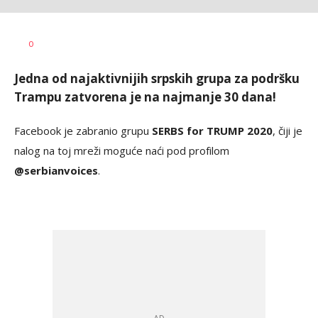
Dragana
AUTOR
0
Božić
Jedna od najaktivnijih srpskih grupa za podršku
Trampu zatvorena je na najmanje 30 dana!
Facebook je zabranio grupu
SERBS for TRUMP 2020
, čiji je
nalog na toj mreži moguće naći pod profilom
@serbianvoices
.