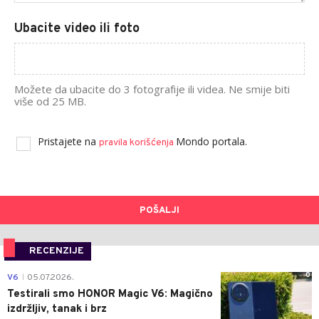
Ubacite video ili foto
Možete da ubacite do 3 fotografije ili videa. Ne smije biti
više od 25 MB.
Pristajete na
Mondo portala.
pravila korišćenja
POŠALJI
RECENZIJE
0
V6
05.07.2026.
|
Testirali smo HONOR Magic V6: Magično
izdržljiv, tanak i brz