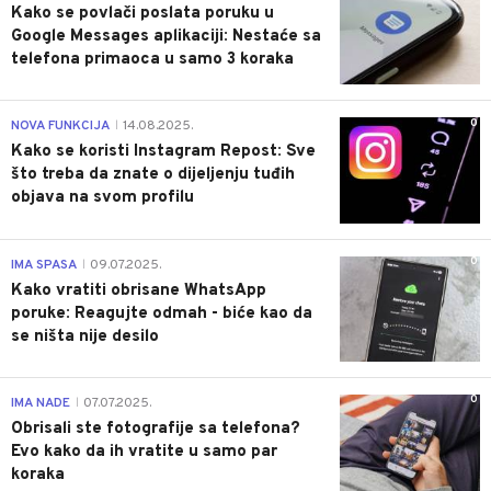
Kako se povlači poslata poruku u
Google Messages aplikaciji: Nestaće sa
telefona primaoca u samo 3 koraka
0
NOVA FUNKCIJA
14.08.2025.
|
Kako se koristi Instagram Repost: Sve
što treba da znate o dijeljenju tuđih
objava na svom profilu
0
IMA SPASA
09.07.2025.
|
Kako vratiti obrisane WhatsApp
poruke: Reagujte odmah - biće kao da
se ništa nije desilo
0
IMA NADE
07.07.2025.
|
Obrisali ste fotografije sa telefona?
Evo kako da ih vratite u samo par
koraka