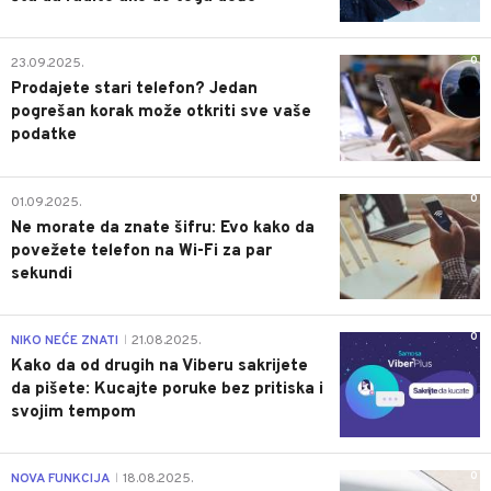
0
23.09.2025.
Prodajete stari telefon? Jedan
pogrešan korak može otkriti sve vaše
podatke
0
01.09.2025.
Ne morate da znate šifru: Evo kako da
povežete telefon na Wi-Fi za par
sekundi
0
NIKO NEĆE ZNATI
21.08.2025.
|
Kako da od drugih na Viberu sakrijete
da pišete: Kucajte poruke bez pritiska i
svojim tempom
0
NOVA FUNKCIJA
18.08.2025.
|