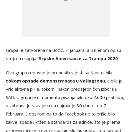
Grupa je zatvorena na Božić, 7. januara, a u njenom opisu
stoji da okuplja “
Srpske Amerikance za Trampa 2020
“.
Ova grupa redovno je prenosila vijesti sa Kapitol hila
tokom opsade demonstranata u Vašingtonu
, a bila je
vrlo aktivna prije, tokom i nakon predsjedničkih izbora u
SAD. U grupi je u momentu pisanja bilo oko 2.600 pratilaca,
a zabrana je stavljena na najmanje 30 dana - do 7.
februara. S obzirom na to da Facebook ne toleriše bilo
kakve ispade i kršenja standarda zajednice, što je prema
procjeni mreže u ovoj grupi bio slučaj, postoji mogućnost