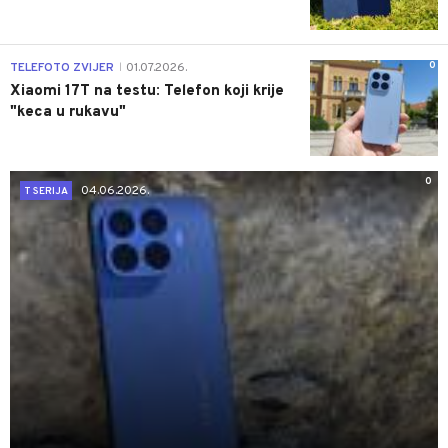
0
TELEFOTO ZVIJER
01.07.2026.
|
Xiaomi 17T na testu: Telefon koji krije
"keca u rukavu"
0
04.06.2026.
T SERIJA