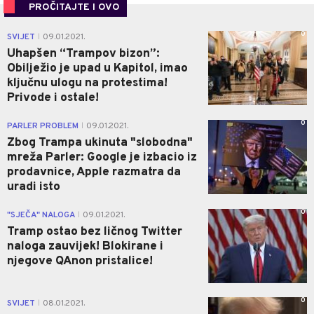
PROČITAJTE I OVO
0
SVIJET
09.01.2021.
|
Uhapšen “Trampov bizon”:
Obilježio je upad u Kapitol, imao
ključnu ulogu na protestima!
Privode i ostale!
0
PARLER PROBLEM
09.01.2021.
|
Zbog Trampa ukinuta "slobodna"
mreža Parler: Google je izbacio iz
prodavnice, Apple razmatra da
uradi isto
0
"SJEČA" NALOGA
09.01.2021.
|
Tramp ostao bez ličnog Twitter
naloga zauvijek! Blokirane i
njegove QAnon pristalice!
0
SVIJET
08.01.2021.
|