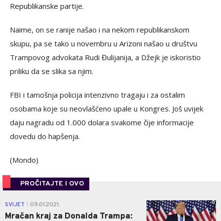
Republikanske partije.
Naime, on se ranije našao i na nekom republikanskom
skupu, pa se tako u novembru u Arizoni našao u društvu
Trampovog advokata Rudi Đulijanija, a Džejk je iskoristio
priliku da se slika sa njim.
FBI i tamošnja policija intenzivno tragaju i za ostalim
osobama koje su neovlašćeno upale u Kongres. Još uvijek
daju nagradu od 1.000 dolara svakome čije informacije
dovedu do hapšenja.
(Mondo)
PROČITAJTE I OVO
0
SVIJET
09.01.2021.
|
Mračan kraj za Donalda Trampa: