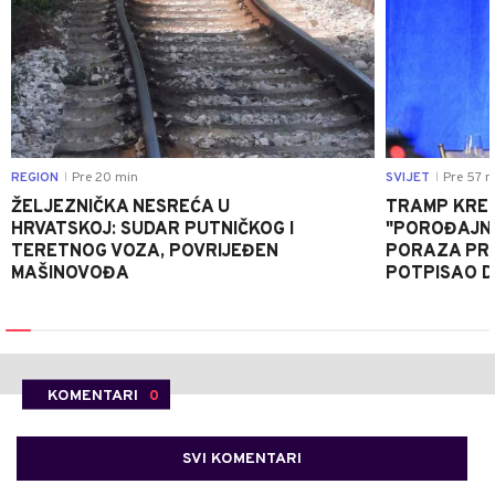
REGION
Pre 20 min
SVIJET
Pre 57 m
|
|
ŽELJEZNIČKA NESREĆA U
TRAMP KRE
HRVATSKOJ: SUDAR PUTNIČKOG I
"POROĐAJNI
TERETNOG VOZA, POVRIJEĐEN
PORAZA PR
MAŠINOVOĐA
POTPISAO D
KOMENTARI
0
SVI KOMENTARI