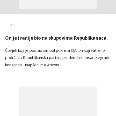
Dragana
AUTOR
0
Božić
On je i ranije bio na skupovima Republikanaca.
Čovjek koji je postao simbol pokreta QAnon koji vatreno
podržava Republikansku partiju, predvodnik opsade zgrade
kongresa, uhapšen je u Arizoni.