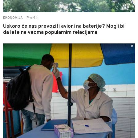
Pre 4 h
EKONOMIJA
|
Uskoro će nas prevoziti avioni na baterije? Mogli bi
da lete na veoma popularnim relacijama
0