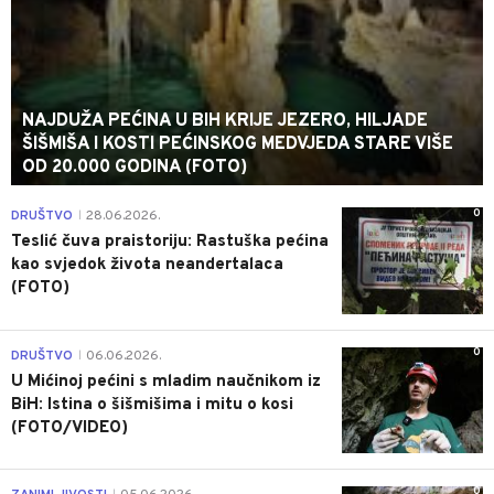
NAJDUŽA PEĆINA U BIH KRIJE JEZERO, HILJADE
ŠIŠMIŠA I KOSTI PEĆINSKOG MEDVJEDA STARE VIŠE
OD 20.000 GODINA (FOTO)
0
DRUŠTVO
28.06.2026.
|
Teslić čuva praistoriju: Rastuška pećina
kao svjedok života neandertalaca
(FOTO)
0
DRUŠTVO
06.06.2026.
|
U Mićinoj pećini s mladim naučnikom iz
BiH: Istina o šišmišima i mitu o kosi
(FOTO/VIDEO)
0