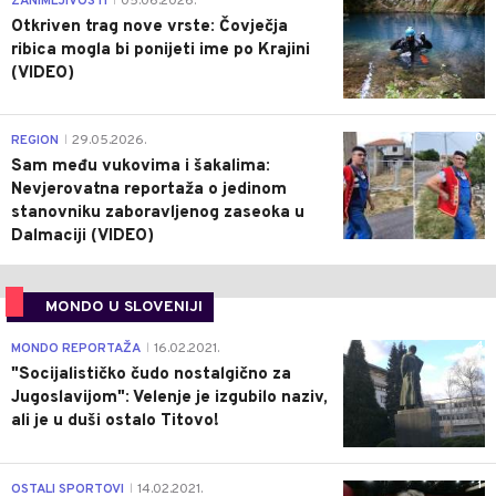
ZANIMLJIVOSTI
05.06.2026.
|
Otkriven trag nove vrste: Čovječja
ribica mogla bi ponijeti ime po Krajini
(VIDEO)
0
REGION
29.05.2026.
|
Sam među vukovima i šakalima:
Nevjerovatna reportaža o jedinom
stanovniku zaboravljenog zaseoka u
Dalmaciji (VIDEO)
MONDO U SLOVENIJI
4
MONDO REPORTAŽA
16.02.2021.
|
"Socijalističko čudo nostalgično za
Jugoslavijom": Velenje je izgubilo naziv,
ali je u duši ostalo Titovo!
1
OSTALI SPORTOVI
14.02.2021.
|