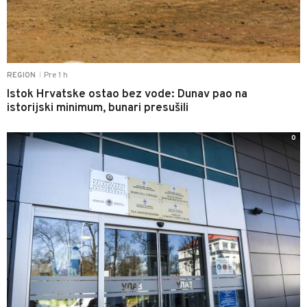
Pre 1 h
REGION
|
Istok Hrvatske ostao bez vode: Dunav pao na
istorijski minimum, bunari presušili
0