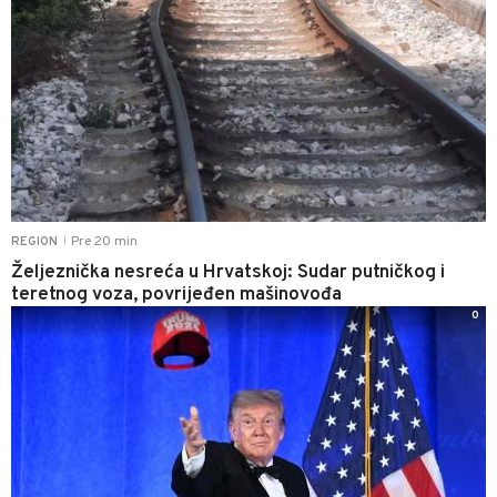
Pre 20 min
REGION
|
Željeznička nesreća u Hrvatskoj: Sudar putničkog i
teretnog voza, povrijeđen mašinovođa
0