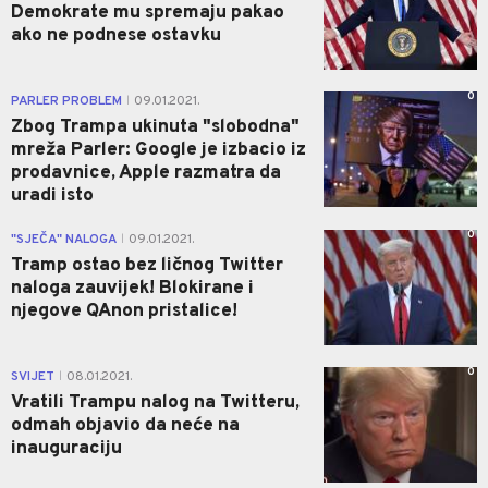
Demokrate mu spremaju pakao
ako ne podnese ostavku
0
PARLER PROBLEM
09.01.2021.
|
Zbog Trampa ukinuta "slobodna"
mreža Parler: Google je izbacio iz
prodavnice, Apple razmatra da
uradi isto
0
"SJEČA" NALOGA
09.01.2021.
|
Tramp ostao bez ličnog Twitter
naloga zauvijek! Blokirane i
njegove QAnon pristalice!
0
SVIJET
08.01.2021.
|
Vratili Trampu nalog na Twitteru,
odmah objavio da neće na
inauguraciju