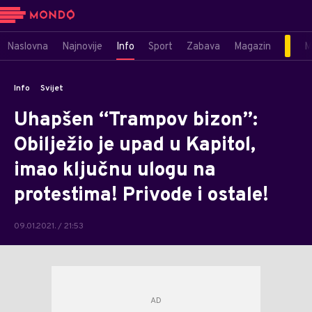
Naslovna
Najnovije
Info
Sport
Zabava
Magazin
M
Info
Svijet
Uhapšen “Trampov bizon”:
Obilježio je upad u Kapitol,
imao ključnu ulogu na
protestima! Privode i ostale!
09.01.2021. / 21:53