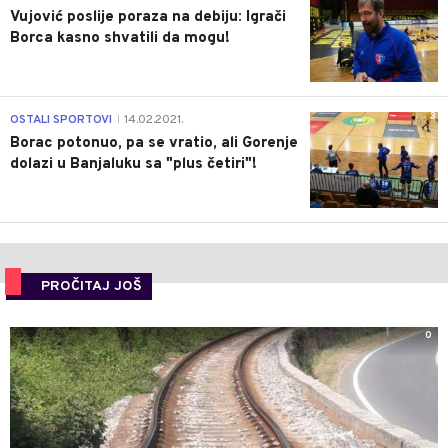
Vujović poslije poraza na debiju: Igrači
Borca kasno shvatili da mogu!
3
OSTALI SPORTOVI
14.02.2021.
|
Borac potonuo, pa se vratio, ali Gorenje
dolazi u Banjaluku sa "plus četiri"!
PROČITAJ JOŠ
0