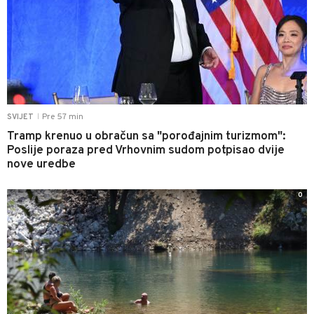
Pre 57 min
SVIJET
|
Tramp krenuo u obračun sa "porođajnim turizmom":
Poslije poraza pred Vrhovnim sudom potpisao dvije
nove uredbe
0