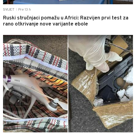
Pre 13 h
SVIJET
|
Ruski stručnjaci pomažu u Africi: Razvijen prvi test za
rano otkrivanje nove varijante ebole
0