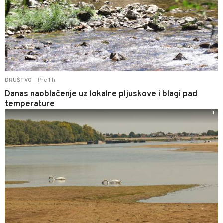
Pre 1 h
DRUŠTVO
|
Danas naoblačenje uz lokalne pljuskove i blagi pad
temperature
1