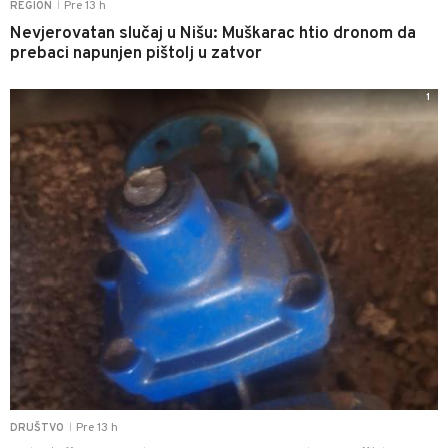
Pre 13 h
REGION
|
Nevjerovatan slučaj u Nišu: Muškarac htio dronom da
prebaci napunjen pištolj u zatvor
1
Pre 13 h
DRUŠTVO
|