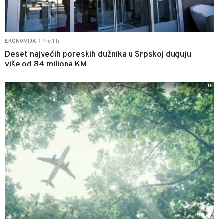
Pre 1 h
EKONOMIJA
|
Deset najvećih poreskih dužnika u Srpskoj duguju
više od 84 miliona KM
0