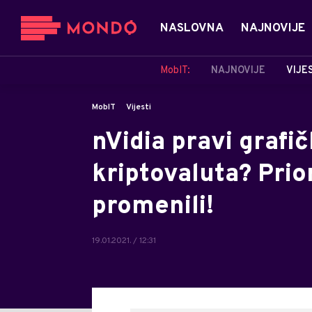
NASLOVNA
NAJNOVIJE
MobIT:
NAJNOVIJE
VIJE
MobIT
Vijesti
nVidia pravi grafi
kriptovaluta? Prior
promenili!
19.01.2021. / 12:31