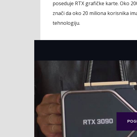
poseduje RTX grafičke karte. Oko 200
znači da oko 20 miliona korisnika i
tehnologiju.
POG