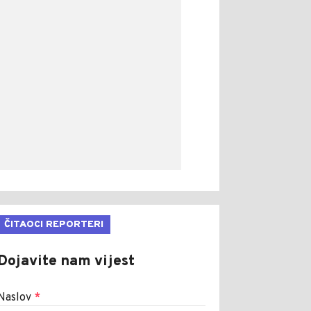
ČITAOCI REPORTERI
Dojavite nam vijest
Naslov
*