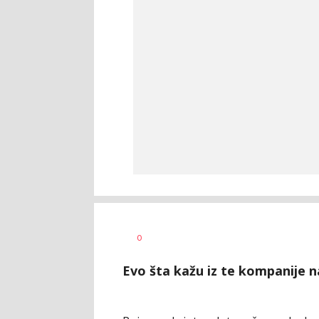
Miloš
AUTOR
0
Delević
Evo šta kažu iz te kompanije na