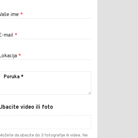
Vaše ime
*
E-mail
*
Lokacija
*
Ubacite video ili foto
Možete da ubacite do 3 fotografije ili videa. Ne