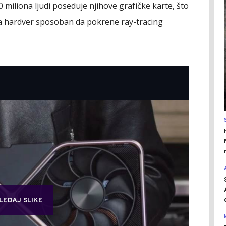
 miliona ljudi poseduje njihove grafičke karte, što
ma hardver sposoban da pokrene ray-tracing
LEDAJ SLIKE