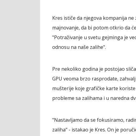
Kres ističe da njegova kompanija ne z
majnovanje, da bi potom otkrio da će
"Potraživanje u svetu gejminga je ve
odnosu na naše zalihe".
Pre nekoliko godina je postojao slič
GPU veoma brzo rasprodate, zahvalju
mušterije koje grafičke karte koriste
probleme sa zalihama i u naredna d
"Nastavljamo da se fokusiramo, rad
zaliha" - istakao je Kres. On je por