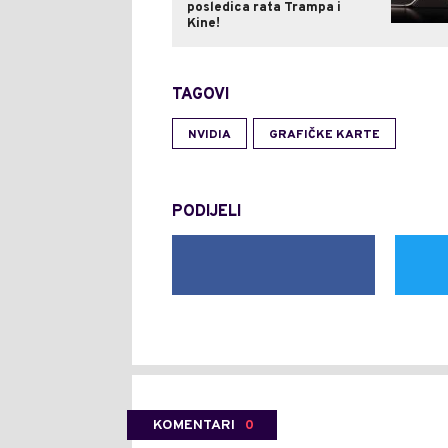
posledica rata Trampa i
Kine!
TAGOVI
NVIDIA
GRAFIČKE KARTE
PODIJELI
KOMENTARI
0