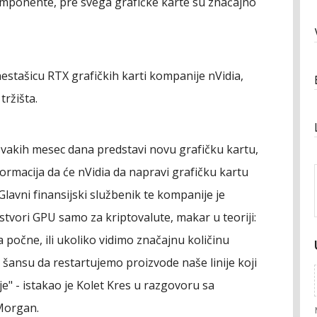
mponente, pre svega grafičke karte su značajno
nestašicu RTX grafičkih karti kompanije nVidia,
tržišta.
svakih mesec dana predstavi novu grafičku kartu,
formacija da će nVidia da napravi grafičku kartu
lavni finansijski službenik te kompanije je
 stvori GPU samo za kriptovalute, makar u teoriji:
 počne, ili ukoliko vidimo značajnu količinu
šansu da restartujemo proizvode naše linije koji
" - istakao je Kolet Kres u razgovoru sa
 Morgan.