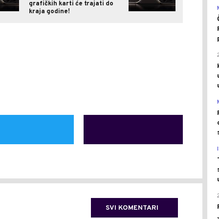
grafičkih karti će trajati do
kraja godine!
SVI KOMENTARI