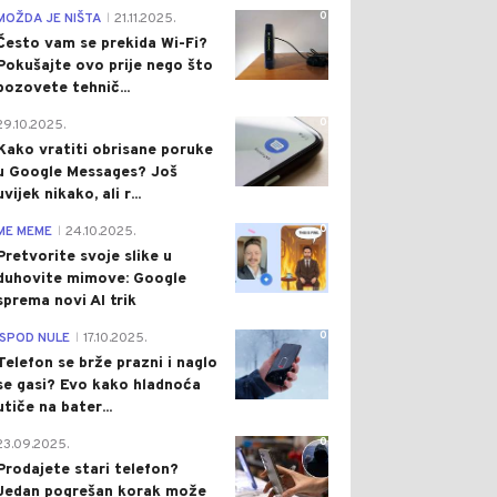
0
MOŽDA JE NIŠTA
21.11.2025.
|
Često vam se prekida Wi-Fi?
Pokušajte ovo prije nego što
pozovete tehnič...
0
29.10.2025.
Kako vratiti obrisane poruke
u Google Messages? Još
uvijek nikako, ali r...
0
ME MEME
24.10.2025.
|
Pretvorite svoje slike u
duhovite mimove: Google
sprema novi AI trik
0
ISPOD NULE
17.10.2025.
|
Telefon se brže prazni i naglo
se gasi? Evo kako hladnoća
utiče na bater...
0
23.09.2025.
Prodajete stari telefon?
Jedan pogrešan korak može