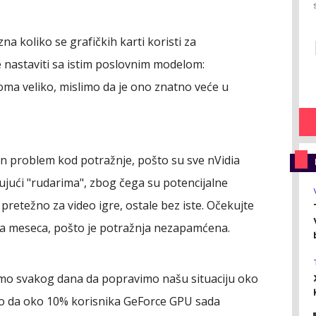
na koliko se grafičkih karti koristi za
 nastaviti sa istim poslovnim modelom:
oma veliko, mislimo da je ono znatno veće u
an problem kod potražnje, pošto su sve nVidia
jući "rudarima", zbog čega su potencijalne
 pretežno za video igre, ostale bez iste. Očekujte
va meseca, pošto je potražnja nezapamćena.
imo svakog dana da popravimo našu situaciju oko
učio da oko 10% korisnika GeForce GPU sada