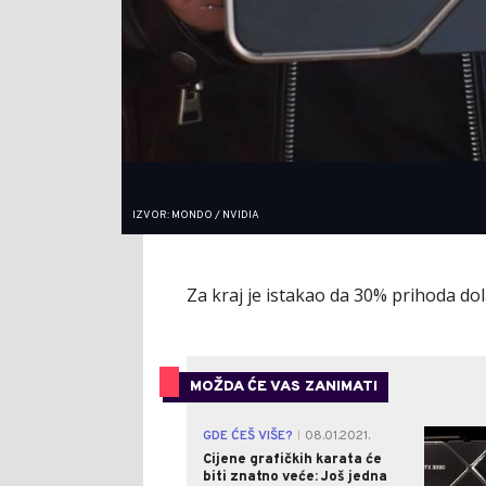
IZVOR: MONDO / NVIDIA
Za kraj je istakao da 30% prihoda dola
MOŽDA ĆE VAS ZANIMATI
GDE ĆEŠ VIŠE?
08.01.2021.
|
Cijene grafičkih karata će
biti znatno veće: Još jedna