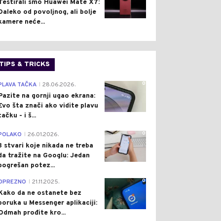
Testirali smo Huawei Mate X7:
Daleko od povoljnog, ali bolje
kamere neće...
TIPS & TRICKS
0
PLAVA TAČKA
28.06.2026.
|
Pazite na gornji ugao ekrana:
Evo šta znači ako vidite plavu
tačku - i š...
0
POLAKO
26.01.2026.
|
3 stvari koje nikada ne treba
da tražite na Googlu: Jedan
pogrešan potez...
0
OPREZNO
21.11.2025.
|
Kako da ne ostanete bez
poruka u Messenger aplikaciji:
Odmah prođite kro...