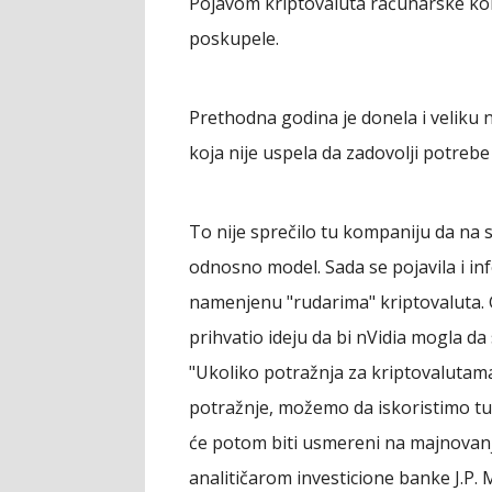
Pojavom kriptovaluta računarske ko
poskupele.
Prethodna godina je donela i veliku 
koja nije uspela da zadovolji potrebe 
To nije sprečilo tu kompaniju da na 
odnosno model. Sada se pojavila i in
namenjenu "rudarima" kriptovaluta. G
prihvatio ideju da bi nVidia mogla da
"Ukoliko potražnja za kriptovalutama
potražnje, možemo da iskoristimo tu 
će potom biti usmereni na majnovanje
analitičarom investicione banke J.P.