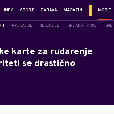
INFO
SPORT
ZABAVA
MAGAZIN
MOBIT
STI
APLIKACIJE
RECENZIJE
TIPS AND TRICKS
IGRE
čke karte za rudarenje
iteti se drastično