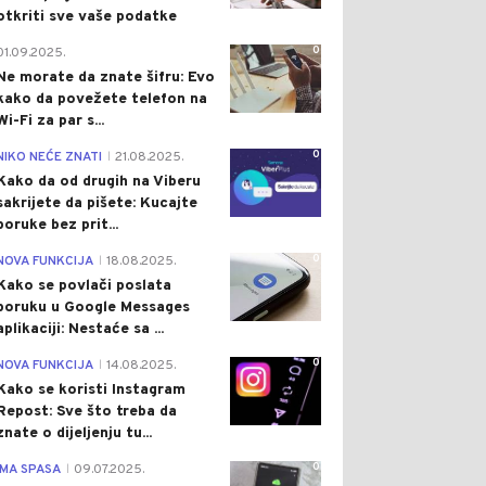
otkriti sve vaše podatke
0
01.09.2025.
Ne morate da znate šifru: Evo
kako da povežete telefon na
Wi-Fi za par s...
0
NIKO NEĆE ZNATI
21.08.2025.
|
Kako da od drugih na Viberu
sakrijete da pišete: Kucajte
poruke bez prit...
0
NOVA FUNKCIJA
18.08.2025.
|
Kako se povlači poslata
poruku u Google Messages
aplikaciji: Nestaće sa ...
0
NOVA FUNKCIJA
14.08.2025.
|
Kako se koristi Instagram
Repost: Sve što treba da
znate o dijeljenju tu...
0
IMA SPASA
09.07.2025.
|