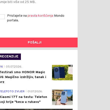
smije biti više od 25 MB.
Pristajete na
pravila korišćenja
Mondo
portala.
POŠALJI
RECENZIJE
0
V6
05.07.2026.
|
Testirali smo HONOR Magic
V6: Magično izdržljiv, tanak i
brz
0
TELEFOTO ZVIJER
01.07.2026.
|
Xiaomi 17T na testu: Telefon
koji krije "keca u rukavu"