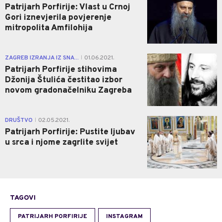
Patrijarh Porfirije: Vlast u Crnoj
Gori iznevjerila povjerenje
mitropolita Amfilohija
0
ZAGREB IZRANJA IZ SNA...
01.06.2021.
|
Patrijarh Porfirije stihovima
Džonija Štulića čestitao izbor
novom gradonačelniku Zagreba
1
DRUŠTVO
02.05.2021.
|
Patrijarh Porfirije: Pustite ljubav
u srca i njome zagrlite svijet
TAGOVI
PATRIJARH PORFIRIJE
INSTAGRAM