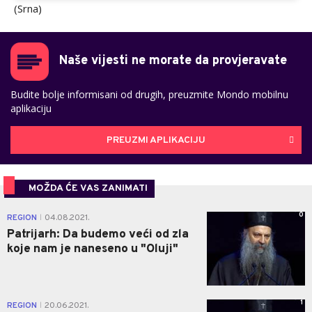
(Srna)
Naše vijesti ne morate da provjeravate
Budite bolje informisani od drugih, preuzmite Mondo mobilnu
aplikaciju
PREUZMI APLIKACIJU
MOŽDA ĆE VAS ZANIMATI
0
REGION
04.08.2021.
|
Patrijarh: Da budemo veći od zla
koje nam je naneseno u "Oluji"
1
REGION
20.06.2021.
|