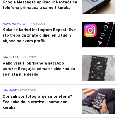
Google Messages aplikaciji: Nestaće sa
telefona primaoca u samo 3 koraka
0
NOVA FUNKCIJA
14.08.2025.
|
Kako se koristi Instagram Repost: Sve
što treba da znate o dijeljenju tuđih
objava na svom profilu
0
IMA SPASA
09.07.2025.
|
Kako vratiti obrisane WhatsApp
poruke: Reagujte odmah - biće kao da
se ništa nije desilo
0
IMA NADE
07.07.2025.
|
Obrisali ste fotografije sa telefona?
Evo kako da ih vratite u samo par
koraka