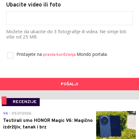
Ubacite video ili foto
Možete da ubacite do 3 fotografije ili videa. Ne smije biti
više od 25 MB.
Pristajete na
Mondo portala.
pravila korišćenja
POŠALJI
RECENZIJE
0
V6
05.07.2026.
|
Testirali smo HONOR Magic V6: Magično
izdržljiv, tanak i brz