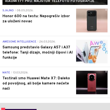
XIAOMI 17T PRO: MAJSTOR TELEFOTO FOTOGRAFIJE
0
SJAJNO
08.05.2026.
|
Honor 600 na testu: Nepogrešiv izbor
za uloženi novac
0
AWESOME INTELLIGENCE
26.03.2026.
|
Samsung predstavio Galaxy A57 i A37
telefone: Tanji dizajn, moćniji čipovi i AI
funkcije
0
MATE
13.03.2026.
|
Testirali smo Huawei Mate X7: Daleko
od povoljnog, ali bolje kamere nećete
naći