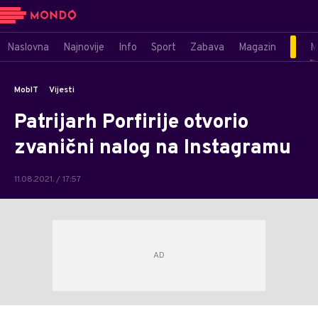
Naslovna
Najnovije
Info
Sport
Zabava
Magazin
M
MobIT
Vijesti
Patrijarh Porfirije otvorio
zvanični nalog na Instagramu
11.08.2021. / 17:57