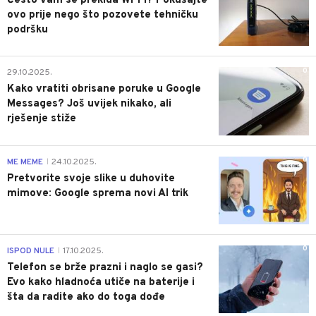
Često vam se prekida Wi-Fi? Pokušajte
ovo prije nego što pozovete tehničku
podršku
0
29.10.2025.
Kako vratiti obrisane poruke u Google
Messages? Još uvijek nikako, ali
rješenje stiže
0
ME MEME
24.10.2025.
|
Pretvorite svoje slike u duhovite
mimove: Google sprema novi AI trik
0
ISPOD NULE
17.10.2025.
|
Telefon se brže prazni i naglo se gasi?
Evo kako hladnoća utiče na baterije i
šta da radite ako do toga dođe