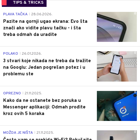
TIPS & TRICKS
0
PLAVA TAČKA
28.06.2026.
|
Pazite na gornji ugao ekrana: Evo šta
znači ako vidite plavu tačku - i šta
treba odmah da uradite
0
POLAKO
26.01.2026.
|
3 stvari koje nikada ne treba da tražite
na Googlu: Jedan pogrešan potez i u
problemu ste
0
OPREZNO
21.11.2025.
|
Kako da ne ostanete bez poruka u
Messenger aplikaciji: Odmah prođite
kroz ovih 5 koraka
0
MOŽDA JE NIŠTA
21.11.2025.
|