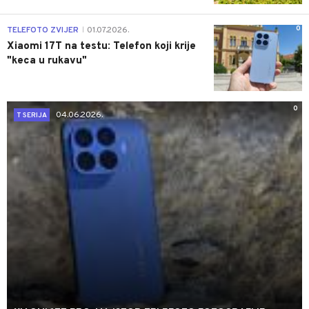
0
TELEFOTO ZVIJER
01.07.2026.
|
Xiaomi 17T na testu: Telefon koji krije
"keca u rukavu"
0
04.06.2026.
T SERIJA