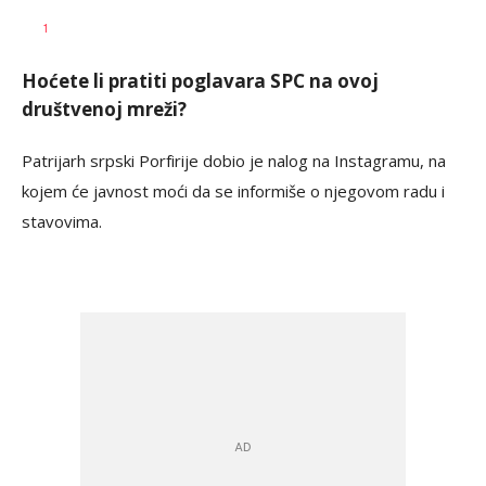
Vesna
AUTOR
1
Kerkez
Hoćete li pratiti poglavara SPC na ovoj
društvenoj mreži?
Patrijarh srpski Porfirije dobio je nalog na Instagramu, na
kojem će javnost moći da se informiše o njegovom radu i
stavovima.