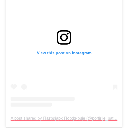
View this post on Instagram
A post shared by Патријарх Порфирије (@porfirije_patrijarh)