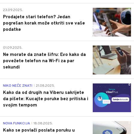
0
23.09.2025.
Prodajete stari telefon? Jedan
pogrešan korak može otkriti sve vaše
podatke
0
01.09.2025.
Ne morate da znate šifru: Evo kako da
povežete telefon na Wi-Fi za par
sekundi
0
NIKO NEĆE ZNATI
21.08.2025.
|
Kako da od drugih na Viberu sakrijete
da pišete: Kucajte poruke bez pritiska i
svojim tempom
0
NOVA FUNKCIJA
18.08.2025.
|
Kako se povlači poslata poruku u