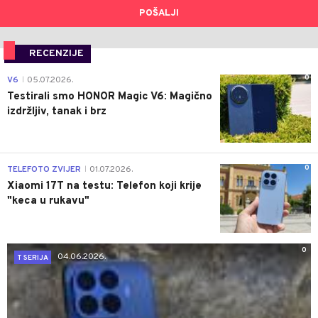
POŠALJI
RECENZIJE
0
V6
05.07.2026.
|
Testirali smo HONOR Magic V6: Magično
izdržljiv, tanak i brz
0
TELEFOTO ZVIJER
01.07.2026.
|
Xiaomi 17T na testu: Telefon koji krije
"keca u rukavu"
0
04.06.2026.
T SERIJA