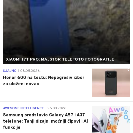
XIAOMI 17T PRO: MAJSTOR TELEFOTO FOTOGRAFIJE
0
SJAJNO
08.05.2026.
|
Honor 600 na testu: Nepogrešiv izbor
za uloženi novac
0
AWESOME INTELLIGENCE
26.03.2026.
|
Samsung predstavio Galaxy A57 i A37
telefone: Tanji dizajn, moćniji čipovi i AI
funkcije