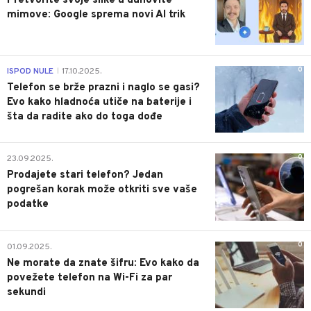
Pretvorite svoje slike u duhovite
mimove: Google sprema novi AI trik
0
ISPOD NULE
17.10.2025.
|
Telefon se brže prazni i naglo se gasi?
Evo kako hladnoća utiče na baterije i
šta da radite ako do toga dođe
0
23.09.2025.
Prodajete stari telefon? Jedan
pogrešan korak može otkriti sve vaše
podatke
0
01.09.2025.
Ne morate da znate šifru: Evo kako da
povežete telefon na Wi-Fi za par
sekundi