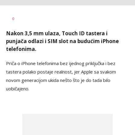
Marko
AUTOR
0
Čavić
Nakon 3,5 mm ulaza, Touch ID tastera i
punjača odlazi i SIM slot na budućim iPhone
telefonima.
Priča o iPhone telefonima bez ijednog priključka i bez
tastera polako postaje realnost, jer Apple sa svakom
novom generacijom ukida nešto što je do tada bilo
uobičajeno.