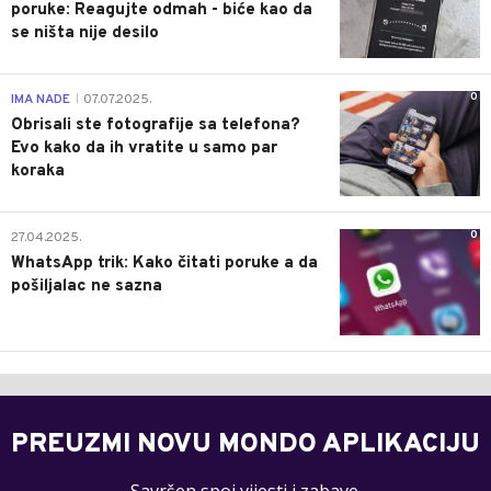
poruke: Reagujte odmah - biće kao da
se ništa nije desilo
0
IMA NADE
07.07.2025.
|
Obrisali ste fotografije sa telefona?
Evo kako da ih vratite u samo par
koraka
0
27.04.2025.
WhatsApp trik: Kako čitati poruke a da
pošiljalac ne sazna
PREUZMI NOVU MONDO APLIKACIJU
Savršen spoj vijesti i zabave.