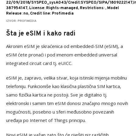
22/09/2018/SYSPEO_sysA043/Credit:SYSPEO/SIPA/1809222147,I
387954147, License: Rights-managed, Restrictions: , Model
Release: no, Credit line: Profimedia
IZVOR: PROFIMEDIA
Šta je eSIM i kako radi
Akronim eSIM je skraćenica od embedded-SIM (eSIM), a
eSIM ćete pronaći i pod imenom embedded universal
integrated circuit card tj. eUICC.
eSIM je, zapravo, velika stvar, koja istinski mijenja mobilnu
telefoniju. Funkcioniše kao klasična plastična SIM kartica,
samo fizička kartica ne postoji. Sve je digitalno tj.
elektronski i samim tim eSIM donosi značajno mnogo novih
mogućnosti, posebno u sferi međusobno povezanih
uređaja po Internet of Things principu.
Novi eSIM je važan zato što će riješiti niz različitih