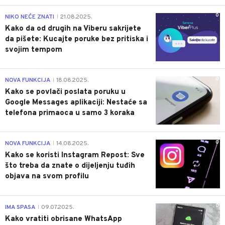
0
NIKO NEĆE ZNATI
21.08.2025.
|
Kako da od drugih na Viberu sakrijete
da pišete: Kucajte poruke bez pritiska i
svojim tempom
0
NOVA FUNKCIJA
18.08.2025.
|
Kako se povlači poslata poruku u
Google Messages aplikaciji: Nestaće sa
telefona primaoca u samo 3 koraka
0
NOVA FUNKCIJA
14.08.2025.
|
Kako se koristi Instagram Repost: Sve
što treba da znate o dijeljenju tuđih
objava na svom profilu
0
IMA SPASA
09.07.2025.
|
Kako vratiti obrisane WhatsApp