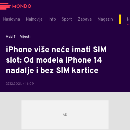
Naslovna
Najnovije
Info
Sport
Zabava
Magazin
M
MobIT
Vijesti
iPhone više neće imati SIM
slot: Od modela iPhone 14
nadalje i bez SIM kartice
27.12.2021. / 16:09