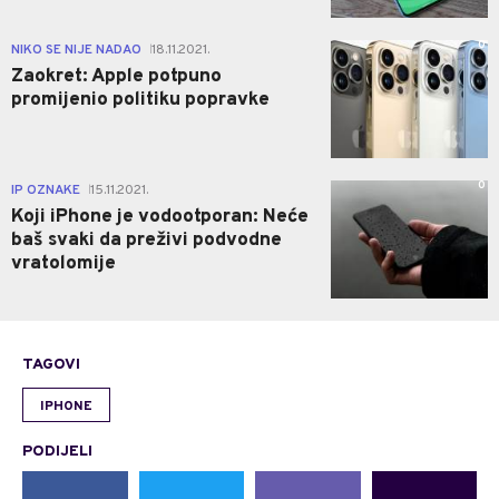
0
NIKO SE NIJE NADAO
18.11.2021.
|
Zaokret: Apple potpuno
promijenio politiku popravke
0
IP OZNAKE
15.11.2021.
|
Koji iPhone je vodootporan: Neće
baš svaki da preživi podvodne
vratolomije
TAGOVI
IPHONE
PODIJELI