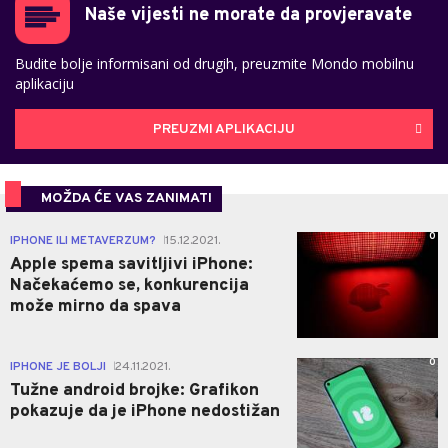
Naše vijesti ne morate da provjeravate
Budite bolje informisani od drugih, preuzmite Mondo mobilnu
aplikaciju
PREUZMI APLIKACIJU
MOŽDA ĆE VAS ZANIMATI
0
IPHONE ILI METAVERZUM?
15.12.2021.
|
Apple spema savitljivi iPhone:
Načekaćemo se, konkurencija
može mirno da spava
0
IPHONE JE BOLJI
24.11.2021.
|
Tužne android brojke: Grafikon
pokazuje da je iPhone nedostižan