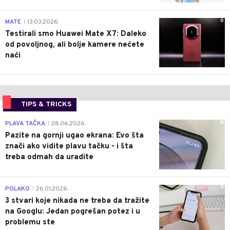
0
MATE
13.03.2026.
|
Testirali smo Huawei Mate X7: Daleko
od povoljnog, ali bolje kamere nećete
naći
TIPS & TRICKS
0
PLAVA TAČKA
28.06.2026.
|
Pazite na gornji ugao ekrana: Evo šta
znači ako vidite plavu tačku - i šta
treba odmah da uradite
0
POLAKO
26.01.2026.
|
3 stvari koje nikada ne treba da tražite
na Googlu: Jedan pogrešan potez i u
problemu ste