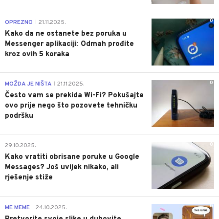
0
OPREZNO
21.11.2025.
|
Kako da ne ostanete bez poruka u
Messenger aplikaciji: Odmah prođite
kroz ovih 5 koraka
0
MOŽDA JE NIŠTA
21.11.2025.
|
Često vam se prekida Wi-Fi? Pokušajte
ovo prije nego što pozovete tehničku
podršku
0
29.10.2025.
Kako vratiti obrisane poruke u Google
Messages? Još uvijek nikako, ali
rješenje stiže
0
ME MEME
24.10.2025.
|