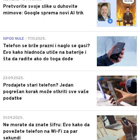
Pretvorite svoje slike u duhovite
mimove: Google sprema novi AI trik
0
ISPOD NULE
17.10.2025.
|
Telefon se brže prazni i naglo se gasi?
Evo kako hladnoća utiče na baterije i
šta da radite ako do toga dođe
0
23.09.2025.
Prodajete stari telefon? Jedan
pogrešan korak može otkriti sve vaše
podatke
0
01.09.2025.
Ne morate da znate šifru: Evo kako da
povežete telefon na Wi-Fi za par
sekundi