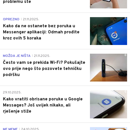
problemu ste
0
OPREZNO
21.11.2025.
|
Kako da ne ostanete bez poruka u
Messenger aplikaciji: Odmah prođite
kroz ovih 5 koraka
0
MOŽDA JE NIŠTA
21.11.2025.
|
Često vam se prekida Wi-Fi? Pokušajte
ovo prije nego što pozovete tehničku
podršku
0
29.10.2025.
Kako vratiti obrisane poruke u Google
Messages? Još uvijek nikako, ali
rješenje stiže
0
ME MEME
24.10.2025.
|