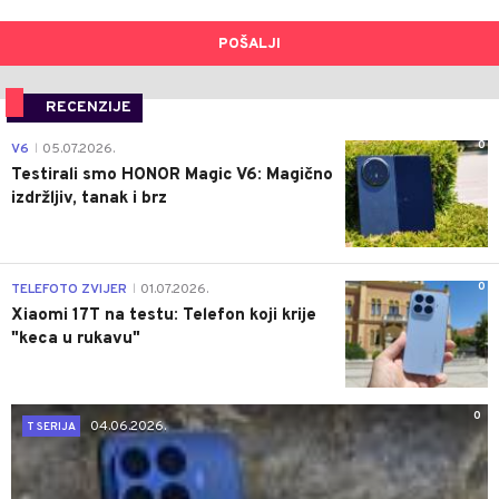
POŠALJI
RECENZIJE
0
V6
05.07.2026.
|
Testirali smo HONOR Magic V6: Magično
izdržljiv, tanak i brz
0
TELEFOTO ZVIJER
01.07.2026.
|
Xiaomi 17T na testu: Telefon koji krije
"keca u rukavu"
0
04.06.2026.
T SERIJA