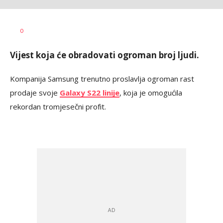
Dušan
AUTOR
0
Volaš
Vijest koja će obradovati ogroman broj ljudi.
Kompanija Samsung trenutno proslavlja ogroman rast
prodaje svoje
Galaxy S22 linije
, koja je omogućila
rekordan tromjesečni profit.