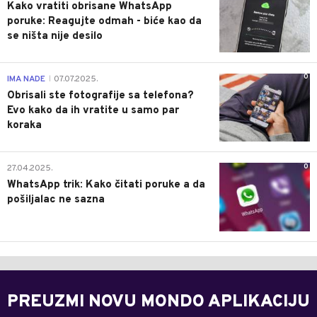
Kako vratiti obrisane WhatsApp
poruke: Reagujte odmah - biće kao da
se ništa nije desilo
0
IMA NADE
07.07.2025.
|
Obrisali ste fotografije sa telefona?
Evo kako da ih vratite u samo par
koraka
0
27.04.2025.
WhatsApp trik: Kako čitati poruke a da
pošiljalac ne sazna
PREUZMI NOVU MONDO APLIKACIJU