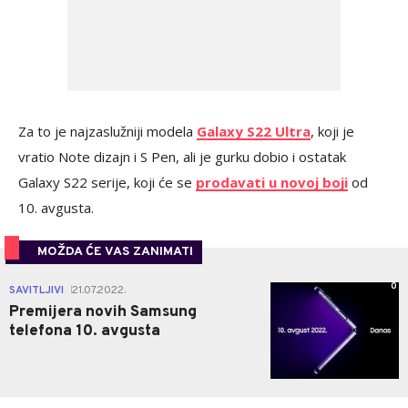
Za to je najzaslužniji modela
Galaxy S22 Ultra
, koji je
vratio Note dizajn i S Pen, ali je gurku dobio i ostatak
Galaxy S22 serije, koji će se
prodavati u novoj boji
od
10. avgusta.
MOŽDA ĆE VAS ZANIMATI
0
SAVITLJIVI
21.07.2022.
|
Premijera novih Samsung
telefona 10. avgusta