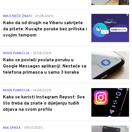
0
NIKO NEĆE ZNATI
21.08.2025.
|
Kako da od drugih na Viberu sakrijete
da pišete: Kucajte poruke bez pritiska i
svojim tempom
0
NOVA FUNKCIJA
18.08.2025.
|
Kako se povlači poslata poruku u
Google Messages aplikaciji: Nestaće sa
telefona primaoca u samo 3 koraka
0
NOVA FUNKCIJA
14.08.2025.
|
Kako se koristi Instagram Repost: Sve
što treba da znate o dijeljenju tuđih
objava na svom profilu
0
IMA SPASA
09.07.2025.
|