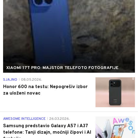
XIAOMI 17T PRO: MAJSTOR TELEFOTO FOTOGRAFIJE
0
SJAJNO
08.05.2026.
|
Honor 600 na testu: Nepogrešiv izbor
za uloženi novac
0
AWESOME INTELLIGENCE
26.03.2026.
|
Samsung predstavio Galaxy A57 i A37
telefone: Tanji dizajn, moćniji čipovi i AI