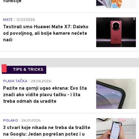
funkcije
0
MATE
13.03.2026.
|
Testirali smo Huawei Mate X7: Daleko
od povoljnog, ali bolje kamere nećete
naći
TIPS & TRICKS
0
PLAVA TAČKA
28.06.2026.
|
Pazite na gornji ugao ekrana: Evo šta
znači ako vidite plavu tačku - i šta
treba odmah da uradite
0
POLAKO
26.01.2026.
|
3 stvari koje nikada ne treba da tražite
na Googlu: Jedan pogrešan potez i u