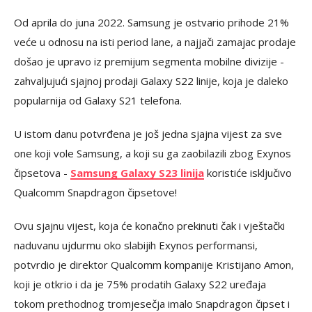
Od aprila do juna 2022. Samsung je ostvario prihode 21%
veće u odnosu na isti period lane, a najjači zamajac prodaje
došao je upravo iz premijum segmenta mobilne divizije -
zahvaljujući sjajnoj prodaji Galaxy S22 linije, koja je daleko
popularnija od Galaxy S21 telefona.
U istom danu potvrđena je još jedna sjajna vijest za sve
one koji vole Samsung, a koji su ga zaobilazili zbog Exynos
čipsetova -
Samsung Galaxy S23 linija
koristiće isključivo
Qualcomm Snapdragon čipsetove!
Ovu sjajnu vijest, koja će konačno prekinuti čak i vještački
naduvanu ujdurmu oko slabijih Exynos performansi,
potvrdio je direktor Qualcomm kompanije Kristijano Amon,
koji je otkrio i da je 75% prodatih Galaxy S22 uređaja
tokom prethodnog tromjesečja imalo Snapdragon čipset i