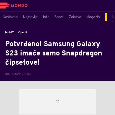
Naslovna
Najnovije
Info
Sport
Zabava
Magazin
M
MobIT
Vijesti
Potvrđeno! Samsung Galaxy
S23 imaće samo Snapdragon
čipsetove!
30.07.2022. / 12:18