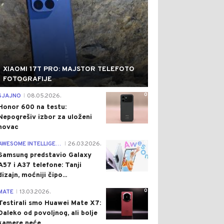
XIAOMI 17T PRO: MAJSTOR TELEFOTO
FOTOGRAFIJE
0
SJAJNO
08.05.2026.
|
Honor 600 na testu:
Nepogrešiv izbor za uloženi
novac
0
AWESOME INTELLIGENCE
26.03.2026.
|
Samsung predstavio Galaxy
A57 i A37 telefone: Tanji
dizajn, moćniji čipo...
0
MATE
13.03.2026.
|
Testirali smo Huawei Mate X7:
Daleko od povoljnog, ali bolje
kamere neće...