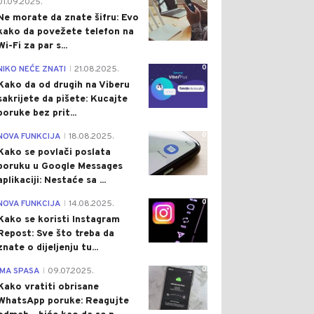
0
01.09.2025.
Ne morate da znate šifru: Evo
kako da povežete telefon na
Wi-Fi za par s...
0
NIKO NEĆE ZNATI
21.08.2025.
|
Kako da od drugih na Viberu
sakrijete da pišete: Kucajte
poruke bez prit...
0
NOVA FUNKCIJA
18.08.2025.
|
Kako se povlači poslata
poruku u Google Messages
aplikaciji: Nestaće sa ...
0
NOVA FUNKCIJA
14.08.2025.
|
Kako se koristi Instagram
Repost: Sve što treba da
znate o dijeljenju tu...
0
IMA SPASA
09.07.2025.
|
Kako vratiti obrisane
WhatsApp poruke: Reagujte