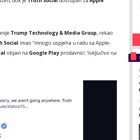
uzeti, dok je
Truth Social
dostupan za
Apple
anije
Trump Technology & Media Group
, rekao
h Social
imao "mnogo uspjeha u radu sa Apple-
ial
objavi na
Google Play
prodavnici
"isključivo na