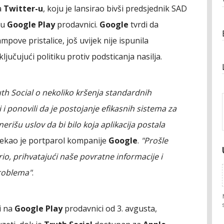
a
Twitter-u
, koju je lansirao bivši predsjednik SAD
 u
Google Play
prodavnici.
Google
tvrdi da
pove pristalice, još uvijek nije ispunila
jučujući politiku protiv podsticanja nasilja.
th Social o nekoliko kršenja standardnih
 i ponovili da je postojanje efikasnih sistema za
erišu uslov da bi bilo koja aplikacija postala
rekao je portparol kompanije
Google
.
"Prošle
io, prihvatajući naše povratne informacije i
problema"
.
i na
Google Play
prodavnici od 3. avgusta,