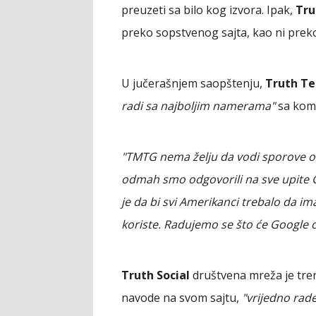
preuzeti sa bilo kog izvora. Ipak,
Tru
preko sopstvenog sajta, kao ni preko
U jučerašnjem saopštenju,
Truth Te
radi sa najboljim namerama"
sa kom
"TMTG nema želju da vodi sporove o s
odmah smo odgovorili na sve upite 
je da bi svi Amerikanci trebalo da im
koriste. Radujemo se što će Google o
Truth Social
društvena mreža je tre
navode na svom sajtu,
"vrijedno rad