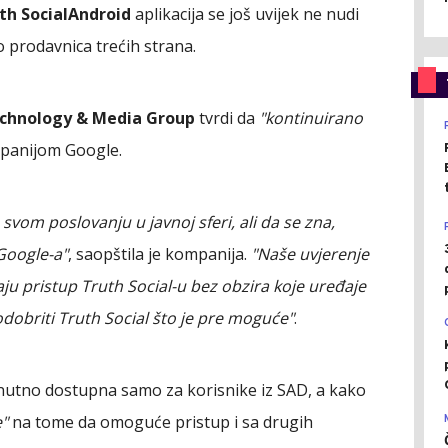
th Social
Android
aplikacija se još uvijek ne nudi
 prodavnica trećih strana.
chnology & Media Group
tvrdi da
"kontinuirano
panijom Google.
vom poslovanju u javnoj sferi, ali da se zna,
Google-a"
, saopštila je kompanija.
"Naše uvjerenje
aju pristup Truth Social-u bez obzira koje uređaje
dobriti Truth Social što je pre moguće"
.
nutno dostupna samo za korisnike iz SAD, a kako
e"
na tome da omoguće pristup i sa drugih