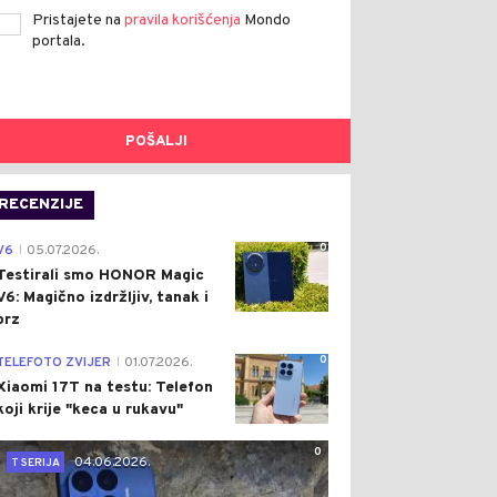
Pristajete na
pravila korišćenja
Mondo
portala.
POŠALJI
RECENZIJE
0
V6
05.07.2026.
|
Testirali smo HONOR Magic
V6: Magično izdržljiv, tanak i
brz
0
TELEFOTO ZVIJER
01.07.2026.
|
Xiaomi 17T na testu: Telefon
koji krije "keca u rukavu"
0
04.06.2026.
T SERIJA