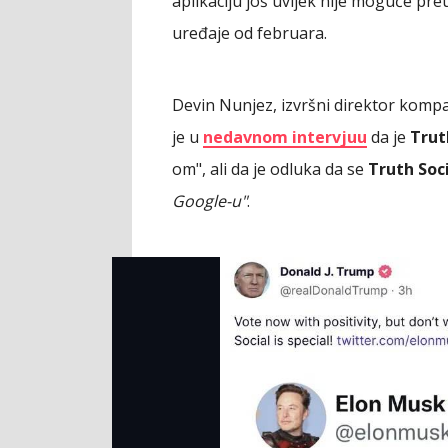
aplikaciju još uvijek nije moguće pre
uređaje od februara.
Devin Nunjez, izvršni direktor komp
je u
nedavnom intervjuu
da je
Trut
om", ali da je odluka da se
Truth Soc
Google-u"
.