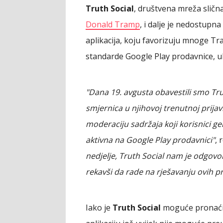
Truth Social
, društvena mreža sličn
Donald Tramp
, i dalje je nedostupna
aplikacija, koju favorizuju mnoge Tram
standarde Google Play prodavnice, ukl
"Dana 19. avgusta obavestili smo Tru
smjernica u njihovoj trenutnoj prijavi
moderaciju sadržaja koji korisnici gen
aktivna na Google Play prodavnici"
, 
nedjelje, Truth Social nam je odgovor
rekavši da rade na rješavanju ovih 
Iako je
Truth Social
moguće pronać