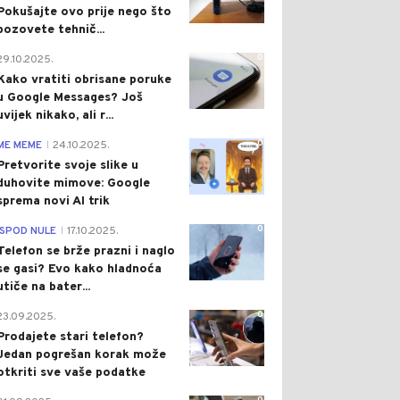
Pokušajte ovo prije nego što
pozovete tehnič...
0
29.10.2025.
Kako vratiti obrisane poruke
u Google Messages? Još
uvijek nikako, ali r...
0
ME MEME
24.10.2025.
|
Pretvorite svoje slike u
duhovite mimove: Google
sprema novi AI trik
0
ISPOD NULE
17.10.2025.
|
Telefon se brže prazni i naglo
se gasi? Evo kako hladnoća
utiče na bater...
0
23.09.2025.
Prodajete stari telefon?
Jedan pogrešan korak može
otkriti sve vaše podatke