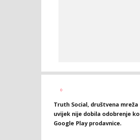
Dušan
AUTOR
0
Volaš
Truth Social, društvena mreža
uvijek nije dobila odobrenje 
Google Play prodavnice.