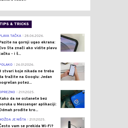
TIPS & TRICKS
0
PLAVA TAČKA
28.06.2026.
|
Pazite na gornji ugao ekrana:
Evo šta znači ako vidite plavu
tačku - i š...
0
POLAKO
26.01.2026.
|
3 stvari koje nikada ne treba
da tražite na Googlu: Jedan
pogrešan potez...
0
OPREZNO
21.11.2025.
|
Kako da ne ostanete bez
poruka u Messenger aplikaciji:
Odmah prođite kro...
0
MOŽDA JE NIŠTA
21.11.2025.
|
Često vam se prekida Wi-Fi?