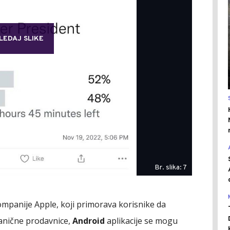
LEDAJ SLIKE
Br. slika: 7
ompanije Apple, koji primorava korisnike da
vanične prodavnice,
Android
aplikacije se mogu