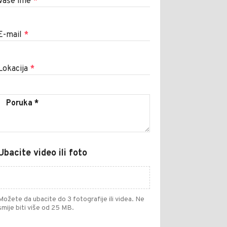
Vaše ime
*
E-mail
*
Lokacija
*
Ubacite video ili foto
Možete da ubacite do 3 fotografije ili videa. Ne
smije biti više od 25 MB.