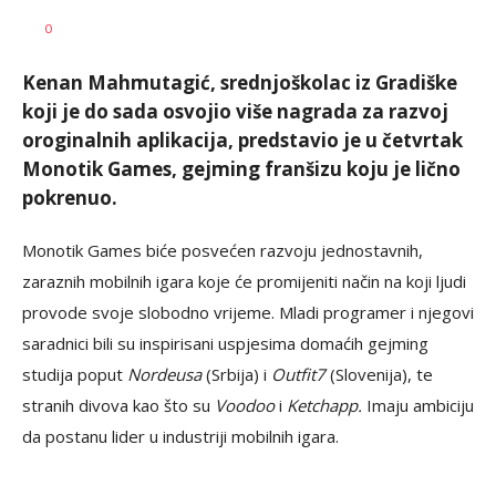
Željko
AUTOR
0
Svitlica
Kenan Mahmutagić, srednjoškolac iz Gradiške
koji je do sada osvojio više nagrada za razvoj
oroginalnih aplikacija, predstavio je u četvrtak
Monotik Games, gejming franšizu koju je lično
pokrenuo.
Monotik Games biće posvećen razvoju jednostavnih,
zaraznih mobilnih igara koje će promijeniti način na koji ljudi
provode svoje slobodno vrijeme. Mladi programer i njegovi
saradnici bili su inspirisani uspjesima domaćih gejming
studija poput
Nordeusa
(Srbija) i
Outfit7
(Slovenija), te
stranih divova kao što su
Voodoo
i
Ketchapp.
Imaju ambiciju
da postanu lider u industriji mobilnih igara.