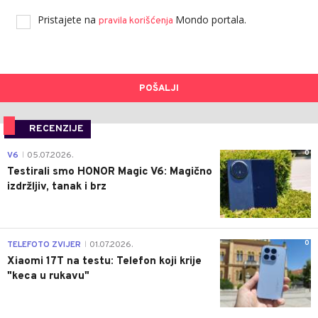
Pristajete na
Mondo portala.
pravila korišćenja
POŠALJI
RECENZIJE
0
V6
05.07.2026.
|
Testirali smo HONOR Magic V6: Magično
izdržljiv, tanak i brz
0
TELEFOTO ZVIJER
01.07.2026.
|
Xiaomi 17T na testu: Telefon koji krije
"keca u rukavu"