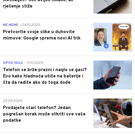
Messages? Još uvijek nikako, ali
rješenje stiže
0
ME MEME
24.10.2025.
|
Pretvorite svoje slike u duhovite
mimove: Google sprema novi AI trik
0
ISPOD NULE
17.10.2025.
|
Telefon se brže prazni i naglo se gasi?
Evo kako hladnoća utiče na baterije i
šta da radite ako do toga dođe
0
23.09.2025.
Prodajete stari telefon? Jedan
pogrešan korak može otkriti sve vaše
podatke