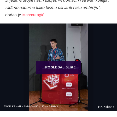
radimo naporno kako bismo ostvarili našu ambiciju",
dodao je
Mahmutagić.
POGLEDAJ SLIKE
IZVOR: KENAN MAHMUTAGIĆ - LIČNA ARHIVA
Br. slika: 7