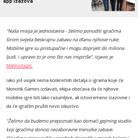
app izazova
"Naša misija je jednostavna - želimo ponuditi igračima
širom svijeta beskrajnu zabavu na dlanu njihove ruke.
Mobilne igre su pristupačne i mogu doprijeti do miliona
ljudi, i upravo to je ono što nas inspiriše",
izjavio je
Mahmutagić.
Iako još uvijek nema konkretnih detalja o igrama koje će
Monotik Games izdavati, ekipa obećava da će njihove
mobilne igre biti lako razumljive, ali istovremeno izazovne i
da će igračim pružiti novo iskustvo.
"Želimo da budemo prepoznati kao domaći gejming studio
koji igračima donosi nezaboravne trenutke zabave.
Slijedimo stope naših uspješnih domaćih i stranih kolega i