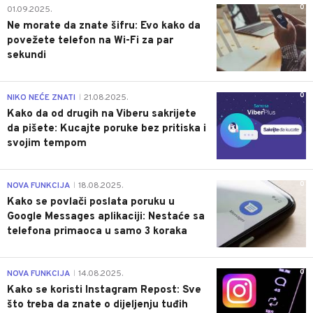
0
01.09.2025.
Ne morate da znate šifru: Evo kako da
povežete telefon na Wi-Fi za par
sekundi
0
NIKO NEĆE ZNATI
21.08.2025.
|
Kako da od drugih na Viberu sakrijete
da pišete: Kucajte poruke bez pritiska i
svojim tempom
0
NOVA FUNKCIJA
18.08.2025.
|
Kako se povlači poslata poruku u
Google Messages aplikaciji: Nestaće sa
telefona primaoca u samo 3 koraka
0
NOVA FUNKCIJA
14.08.2025.
|
Kako se koristi Instagram Repost: Sve
što treba da znate o dijeljenju tuđih