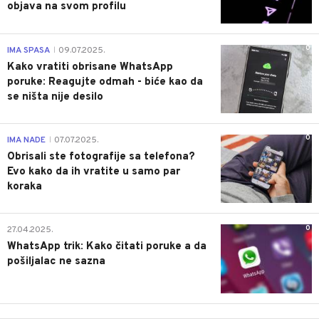
objava na svom profilu
0
IMA SPASA
09.07.2025.
|
Kako vratiti obrisane WhatsApp
poruke: Reagujte odmah - biće kao da
se ništa nije desilo
0
IMA NADE
07.07.2025.
|
Obrisali ste fotografije sa telefona?
Evo kako da ih vratite u samo par
koraka
0
27.04.2025.
WhatsApp trik: Kako čitati poruke a da
pošiljalac ne sazna