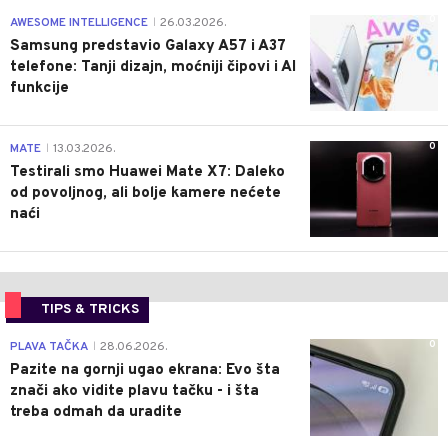
0
AWESOME INTELLIGENCE
26.03.2026.
|
Samsung predstavio Galaxy A57 i A37
telefone: Tanji dizajn, moćniji čipovi i AI
funkcije
0
MATE
13.03.2026.
|
Testirali smo Huawei Mate X7: Daleko
od povoljnog, ali bolje kamere nećete
naći
TIPS & TRICKS
0
PLAVA TAČKA
28.06.2026.
|
Pazite na gornji ugao ekrana: Evo šta
znači ako vidite plavu tačku - i šta
treba odmah da uradite