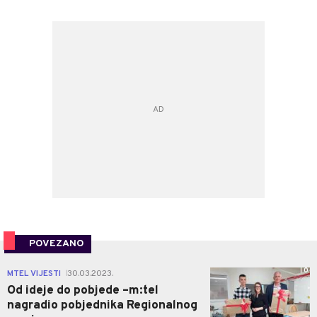
POVEZANO
0
MTEL VIJESTI
30.03.2023.
|
Od ideje do pobjede –m:tel
nagradio pobjednika Regionalnog