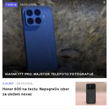
0
04.06.2026.
T SERIJA
XIAOMI 17T PRO: MAJSTOR TELEFOTO FOTOGRAFIJE
0
SJAJNO
08.05.2026.
|
Honor 600 na testu: Nepogrešiv izbor
za uloženi novac