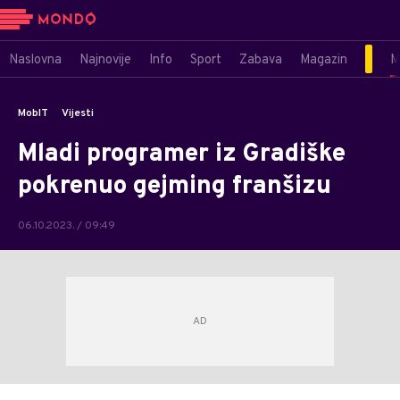
Naslovna
Najnovije
Info
Sport
Zabava
Magazin
M
MobIT
Vijesti
Mladi programer iz Gradiške
pokrenuo gejming franšizu
06.10.2023. / 09:49