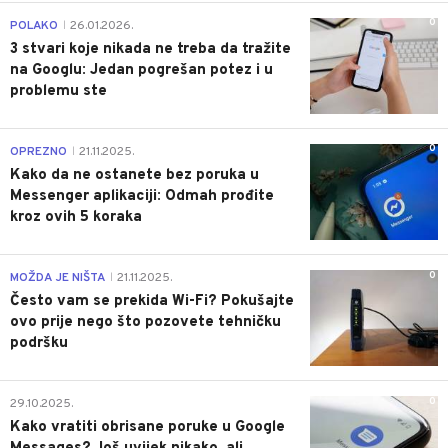
0
POLAKO
26.01.2026.
|
3 stvari koje nikada ne treba da tražite
na Googlu: Jedan pogrešan potez i u
problemu ste
0
OPREZNO
21.11.2025.
|
Kako da ne ostanete bez poruka u
Messenger aplikaciji: Odmah prođite
kroz ovih 5 koraka
0
MOŽDA JE NIŠTA
21.11.2025.
|
Često vam se prekida Wi-Fi? Pokušajte
ovo prije nego što pozovete tehničku
podršku
0
29.10.2025.
Kako vratiti obrisane poruke u Google