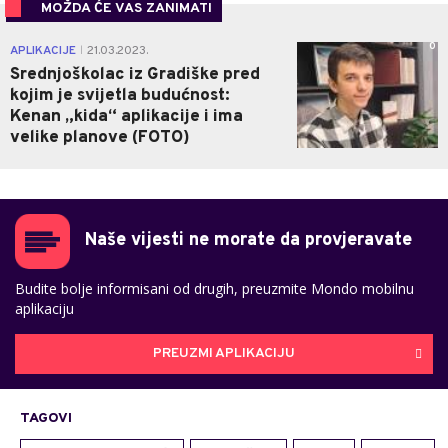
MOŽDA ĆE VAS ZANIMATI
0
APLIKACIJE
21.03.2023.
|
Srednjoškolac iz Gradiške pred
kojim je svijetla budućnost:
Kenan „kida“ aplikacije i ima
velike planove (FOTO)
Naše vijesti ne morate da provjeravate
Budite bolje informisani od drugih, preuzmite Mondo mobilnu
aplikaciju
PREUZMI APLIKACIJU
TAGOVI