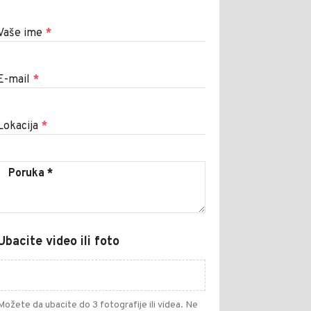
Vaše ime
*
E-mail
*
Lokacija
*
Ubacite video ili foto
Možete da ubacite do 3 fotografije ili videa. Ne