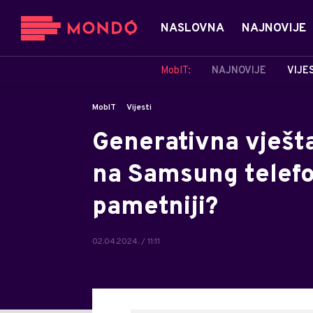
NASLOVNA
NAJNOVIJE
MobIT:
NAJNOVIJE
VIJE
MobIT
Vijesti
Generativna vješta
na Samsung telefo
pametniji?
02.04.2024. / 11:11