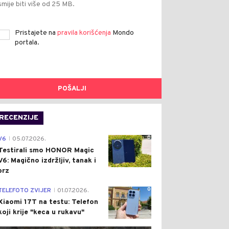
smije biti više od 25 MB.
Pristajete na
pravila korišćenja
Mondo
portala.
POŠALJI
RECENZIJE
0
V6
05.07.2026.
|
Testirali smo HONOR Magic
V6: Magično izdržljiv, tanak i
brz
0
TELEFOTO ZVIJER
01.07.2026.
|
Xiaomi 17T na testu: Telefon
koji krije "keca u rukavu"