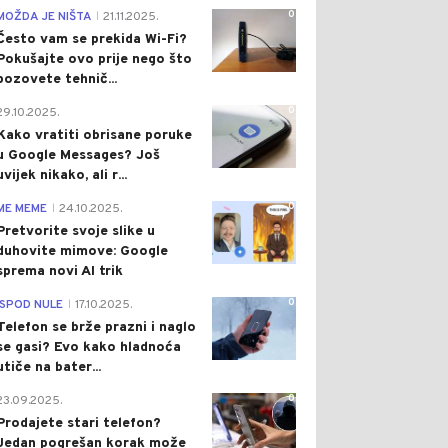
0
MOŽDA JE NIŠTA
21.11.2025.
|
Često vam se prekida Wi-Fi?
Pokušajte ovo prije nego što
pozovete tehnič...
0
29.10.2025.
Kako vratiti obrisane poruke
u Google Messages? Još
uvijek nikako, ali r...
0
ME MEME
24.10.2025.
|
Pretvorite svoje slike u
duhovite mimove: Google
sprema novi AI trik
0
ISPOD NULE
17.10.2025.
|
Telefon se brže prazni i naglo
se gasi? Evo kako hladnoća
utiče na bater...
0
23.09.2025.
Prodajete stari telefon?
Jedan pogrešan korak može