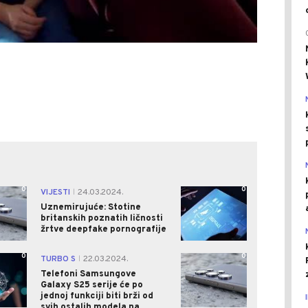
0
0
VIJESTI
24.03.2024.
|
Uznemirujuće: Stotine
britanskih poznatih ličnosti
žrtve deepfake pornografije
0
0
TURBO S
22.03.2024.
|
Telefoni Samsungove
Galaxy S25 serije će po
jednoj funkciji biti brži od
svih ostalih modela na