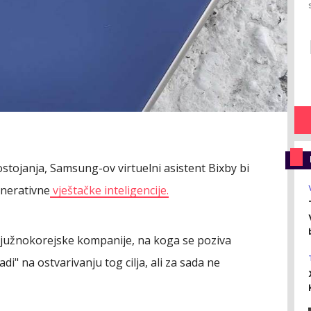
ojanja, Samsung-ov virtuelni asistent Bixby bi
enerativne
vještačke inteligencije.
južnokorejske kompanije, na koga se poziva
i" na ostvarivanju tog cilja, ali za sada ne