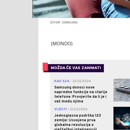
IZVOR: SAMSUNG
(MONDO)
MOŽDA ĆE VAS ZANIMATI
KAO S24
22.02.2024.
|
Samsung donosi nove
napredne funkcije na starije
telefone: Provjerite da li je i
vaš među njima
VIJESTI
21.03.2024.
|
Jednoglasna podrška 123
zemlje: Usvojena prva
globalna rezolucija o
vještačkoj inteligenciji