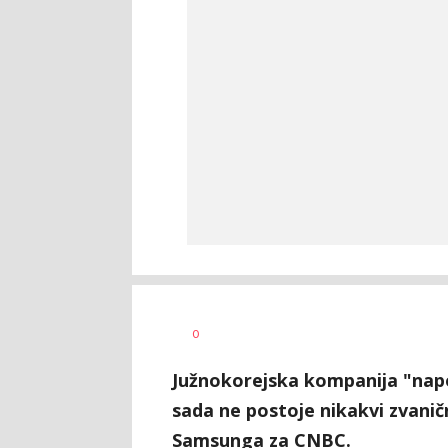
0
Južnokorejska kompanija "napor
sada ne postoje nikakvi zvanič
Samsunga za CNBC.