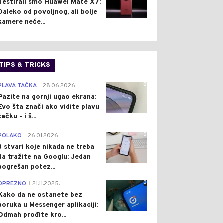
Testirali smo Huawei Mate X7:
Daleko od povoljnog, ali bolje
kamere neće...
TIPS & TRICKS
0
PLAVA TAČKA
28.06.2026.
|
Pazite na gornji ugao ekrana:
Evo šta znači ako vidite plavu
tačku - i š...
0
POLAKO
26.01.2026.
|
3 stvari koje nikada ne treba
da tražite na Googlu: Jedan
pogrešan potez...
0
OPREZNO
21.11.2025.
|
Kako da ne ostanete bez
poruka u Messenger aplikaciji:
Odmah prođite kro...