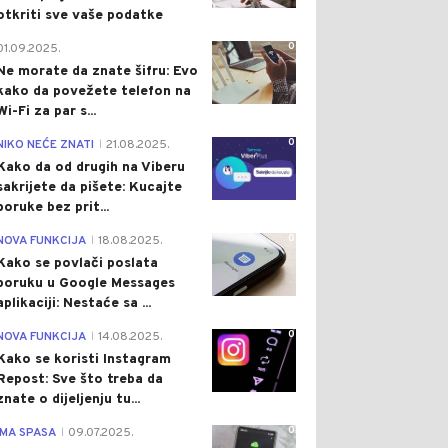
otkriti sve vaše podatke
0
01.09.2025.
Ne morate da znate šifru: Evo
kako da povežete telefon na
Wi-Fi za par s...
0
NIKO NEĆE ZNATI
21.08.2025.
|
Kako da od drugih na Viberu
sakrijete da pišete: Kucajte
poruke bez prit...
0
NOVA FUNKCIJA
18.08.2025.
|
Kako se povlači poslata
poruku u Google Messages
aplikaciji: Nestaće sa ...
0
NOVA FUNKCIJA
14.08.2025.
|
Kako se koristi Instagram
Repost: Sve što treba da
znate o dijeljenju tu...
0
IMA SPASA
09.07.2025.
|