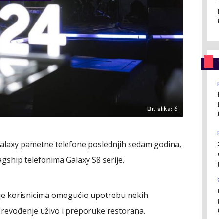
Br. slika: 6
Galaxy pametne telefone poslednjih sedam godina,
agship telefonima Galaxy S8 serije.
je korisnicima omogućio upotrebu nekih
prevođenje uživo i preporuke restorana.