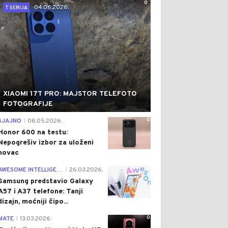
0
04.06.2026.
T SERIJA
XIAOMI 17T PRO: MAJSTOR TELEFOTO
FOTOGRAFIJE
0
SJAJNO
08.05.2026.
|
Honor 600 na testu:
Nepogrešiv izbor za uloženi
novac
0
AWESOME INTELLIGENCE
26.03.2026.
|
Samsung predstavio Galaxy
A57 i A37 telefone: Tanji
dizajn, moćniji čipo...
0
MATE
13.03.2026.
|