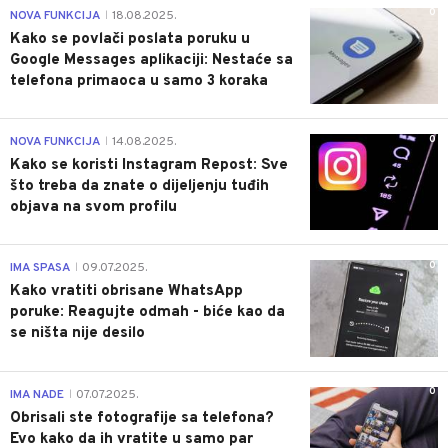
0
NOVA FUNKCIJA
18.08.2025.
|
Kako se povlači poslata poruku u
Google Messages aplikaciji: Nestaće sa
telefona primaoca u samo 3 koraka
0
NOVA FUNKCIJA
14.08.2025.
|
Kako se koristi Instagram Repost: Sve
što treba da znate o dijeljenju tuđih
objava na svom profilu
0
IMA SPASA
09.07.2025.
|
Kako vratiti obrisane WhatsApp
poruke: Reagujte odmah - biće kao da
se ništa nije desilo
0
IMA NADE
07.07.2025.
|
Obrisali ste fotografije sa telefona?
Evo kako da ih vratite u samo par