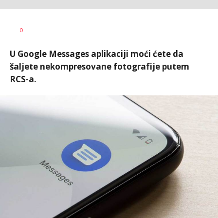
Dušan
AUTOR
0
Volaš
U Google Messages aplikaciji moći ćete da
šaljete nekompresovane fotografije putem
RCS-a.