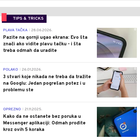
TIPS & TRICKS
0
PLAVA TAČKA
28.06.2026.
|
Pazite na gornji ugao ekrana: Evo šta
znači ako vidite plavu tačku - i šta
treba odmah da uradite
0
POLAKO
26.01.2026.
|
3 stvari koje nikada ne treba da tražite
na Googlu: Jedan pogrešan potez i u
problemu ste
0
OPREZNO
21.11.2025.
|
Kako da ne ostanete bez poruka u
Messenger aplikaciji: Odmah prođite
kroz ovih 5 koraka