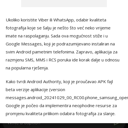
Ukoliko koristite Viber ili WhatsApp, odabir kvaliteta
fotografija koje se šalju je nešto što već neko vrijeme
imate na raspolaganju. Sada ova mogućnost stiže i u
Google Messages, koji je podrazumijevano instaliran na
svim Android pametnim telefonima. Zapravo, aplikacija za
razmjenu SMS, MMS i RCS poruka ide korak dalje u odnosu
na popularna rješenja.
Kako tvrdi Android Authority, koji je proučavao APK fajl
beta verzije aplikacije (version
messages.android_20241029_00_RC00.phone_samsung_open
Google je počeo da implementira neophodne resurse za
promjenu kvaliteta prilikom odabira fotografija za slanje.