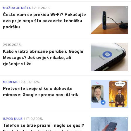
0
MOŽDA JE NIŠTA
21.11.2025.
|
Često vam se prekida Wi-Fi? Pokušajte
ovo prije nego što pozovete tehničku
podršku
0
29.10.2025.
Kako vratiti obrisane poruke u Google
Messages? Još uvijek nikako, ali
rješenje stiže
0
ME MEME
24.10.2025.
|
Pretvorite svoje slike u duhovite
mimove: Google sprema novi AI trik
0
ISPOD NULE
17.10.2025.
|
Telefon se brže prazni i naglo se gasi?