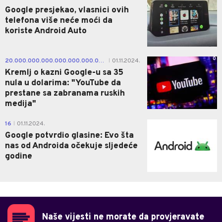
Google presjekao, vlasnici ovih
telefona više neće moći da
koriste Android Auto
0
20.000.000.000.000.000.000.000.000.000.000.000
01.11.2024.
|
Kremlj o kazni Google-u sa 35
nula u dolarima: "YouTube da
prestane sa zabranama ruskih
medija"
0
16
01.11.2024.
|
Google potvrdio glasine: Evo šta
nas od Androida očekuje sljedeće
godine
Naše vijesti ne morate da provjeravate