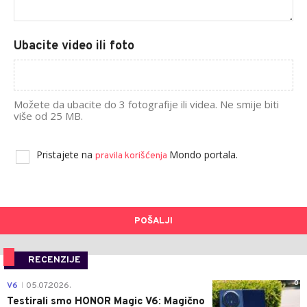
Ubacite video ili foto
Možete da ubacite do 3 fotografije ili videa. Ne smije biti
više od 25 MB.
Pristajete na
Mondo portala.
pravila korišćenja
POŠALJI
RECENZIJE
0
V6
05.07.2026.
|
Testirali smo HONOR Magic V6: Magično