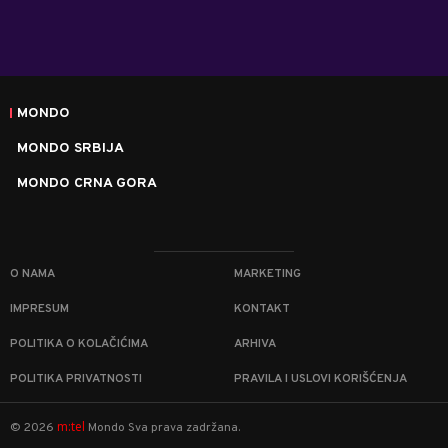
MONDO
MONDO SRBIJA
MONDO CRNA GORA
O NAMA
MARKETING
IMPRESUM
KONTAKT
POLITIKA O KOLAČIĆIMA
ARHIVA
POLITIKA PRIVATNOSTI
PRAVILA I USLOVI KORIŠĆENJA
m:tel
©
2026
Mondo
Sva prava zadržana.