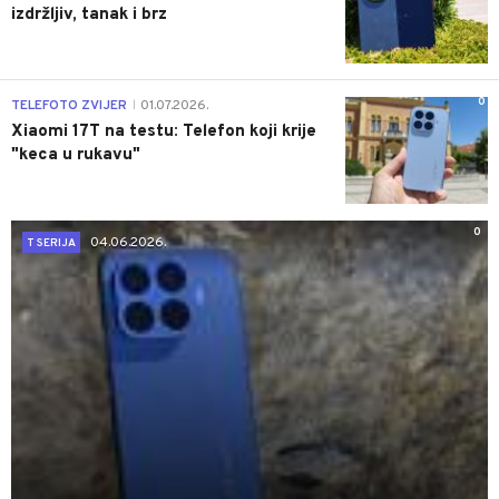
izdržljiv, tanak i brz
0
TELEFOTO ZVIJER
01.07.2026.
|
Xiaomi 17T na testu: Telefon koji krije
"keca u rukavu"
0
04.06.2026.
T SERIJA