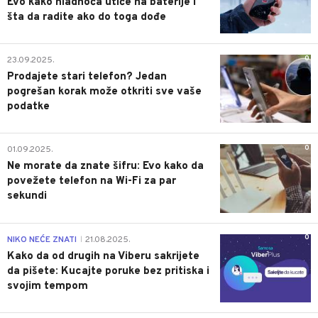
Evo kako hladnoća utiče na baterije i
šta da radite ako do toga dođe
0
23.09.2025.
Prodajete stari telefon? Jedan
pogrešan korak može otkriti sve vaše
podatke
0
01.09.2025.
Ne morate da znate šifru: Evo kako da
povežete telefon na Wi-Fi za par
sekundi
0
NIKO NEĆE ZNATI
21.08.2025.
|
Kako da od drugih na Viberu sakrijete
da pišete: Kucajte poruke bez pritiska i
svojim tempom