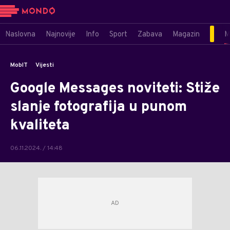
Naslovna
Najnovije
Info
Sport
Zabava
Magazin
M
MobIT
Vijesti
Google Messages noviteti: Stiže
slanje fotografija u punom
kvaliteta
06.11.2024. / 14:48