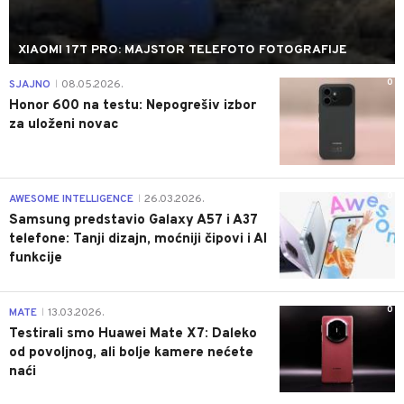
XIAOMI 17T PRO: MAJSTOR TELEFOTO FOTOGRAFIJE
0
SJAJNO
08.05.2026.
|
Honor 600 na testu: Nepogrešiv izbor
za uloženi novac
0
AWESOME INTELLIGENCE
26.03.2026.
|
Samsung predstavio Galaxy A57 i A37
telefone: Tanji dizajn, moćniji čipovi i AI
funkcije
0
MATE
13.03.2026.
|
Testirali smo Huawei Mate X7: Daleko
od povoljnog, ali bolje kamere nećete
naći